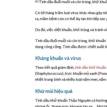
Có tới hàng trăm loại virus khác nhau gây n
ra, mầm bệnh còn có thể lây lan khi tiếp xúc 
Do đó, việc diệt khuẩn, khử trùng và tránh v
Tinh dầu đuổi muỗi và côn trùng, khử khuẩn
dụng công cộng. Tinh dầu được chiết xuất từ 
Kháng khuẩn và virus
Theo kết quả giám định,
tinh dầu khử khuẩ
(Staphylococcus), trực khuẩn mủ xanh (Pseudo
nhiệt trung bình và nhiều loại nấm men, nấ
Khử mùi hiệu quả
Tinh dầu khử khuẩn Thảo Nguyên có hương thơ
phòng ốc, thang máy, khoang tàu xe,… Mùi tin