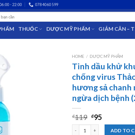
06:00 - 22:00
078 4060 599
 PHẨM
THUỐC
DƯỢC MỸ PHẨM
GIẢM CÂN – 
HOME
/
DƯỢC MỸ PHẨM
Tinh dầu khử kh
chống virus Thả
hương sả chanh
ngừa dịch bệnh 
119
95
₫
₫
Tinh dầu khử khuẩn chống vir
ADD TO 