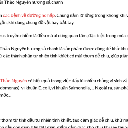
ên
các bệnh về đường hô hấp
. Chúng nằm lơ lửng trong không khí 
gần, khi dùng chung đồ vật hay bắt tay.
irus truyền nhiễm là điều mà ai cũng quan tâm, đặc biệt trong mùa 
 Thảo Nguyên hương sả chanh là sản phẩm được dùng để khử khuẩn 
các thành phần tự nhiên tinh khiết có mùi thơm dễ chịu, giúp giảm 
n Thảo Nguyên
có hiệu quả trong việc đẩy lùi nhiều chủng vi sinh v
monas), vi khuẩn E. coli, vi khuẩn Salmonella,… Ngoài ra, sản phẩ
m mốc,…
m từ tinh dầu tự nhiên tinh khiết, tạo cảm giác dễ chịu, khử mùi
h dầu còn giúp bạn thư giãn, giảm cảm giác khó chịu khi say tàu x