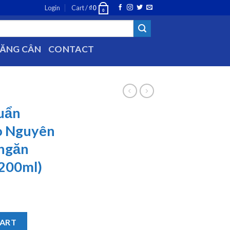
Login
Cart /
₫
0
0
TĂNG CÂN
CONTACT
uẩn
o Nguyên
 ngăn
(200ml)
us Thảo Nguyên hương sả chanh ngăn ngừa dịch bệnh (200ml) quan
CART