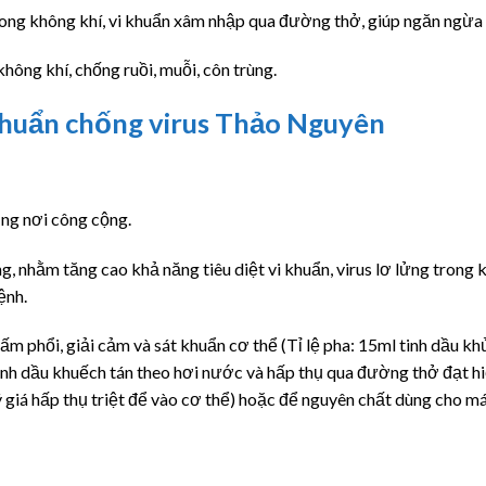
ong không khí, vi khuẩn xâm nhập qua đường thở, giúp ngăn ngừa 
không khí, chống ruồi, muỗi, côn trùng.
khuẩn chống virus Thảo Nguyên
dụng nơi công cộng.
g, nhằm tăng cao khả năng tiêu diệt vi khuẩn, virus lơ lửng trong 
ệnh.
ấm phổi, giải cảm và sát khuẩn cơ thể (Tỉ lệ pha: 15ml tinh dầu 
inh dầu khuếch tán theo hơi nước và hấp thụ qua đường thở đạt hi
ý giá hấp thụ triệt để vào cơ thể) hoặc để nguyên chất dùng cho