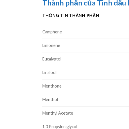
Thành phần của Tinh dầu
THÔNG TIN THÀNH PHẦN
Camphene
Limonene
Eucalyptol
Linalool
Menthone
Menthol
Menthyl Acetate
1,3 Propylen glycol