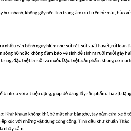
 bay hơi nhanh, không gây nên tình trạng ẩm ướt trên bề mặt, bảo
a nhiều căn bệnh nguy hiểm như sốt rét, sốt xuất huyết, rối loạn tiê
 sông hồ hoặc không đảm bảo vệ sinh dễ sinh ra ruồi muỗi gây hạ
rùng, đặc biệt là ruồi và muỗi. Đặc biệt, sản phẩm không có mùi 
bình có vòi xịt tiện dụng, giúp dễ dàng lấy sản phẩm. Tia xịt dạn
 Khử khuẩn không khí, bề mặt như bàn ghế, tay nắm cửa, xe ô tô,
i tiếp xúc với những vật dụng công cộng. Tinh dầu khử khuẩn Thả
da nhạy cảm.