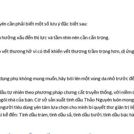
n cần phải biết một số lưu ý đặc biệt sau:
h hưởng xấu đến thị lực và tầm nhìn nên cần cẩn trọng.
ó vết thương hở vì có thể khiến vết thương trầm trọng hơn, dị ứng,
c dụng phụ không mong muốn, hãy bôi lên một vùng da nhỏ trước để
 dầu tự nhiên theo phương pháp chưng cất truyền thống, với niềm
ngôi nhà của bạn. Cơ sở sản xuất tinh dầu Thảo Nguyên luôn mo
 người tiêu dùng yên tâm lựa chọn cho mình bí quyết thư giãn trị l
ể đến: Tinh dầu tràm, tinh dầu sả, tinh dầu bưởi, tinh dầu bạc hà,