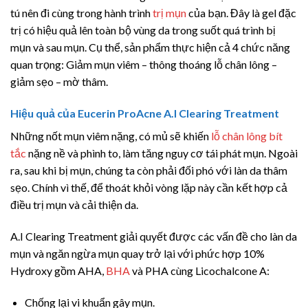
tú nên đi cùng trong hành trình
trị mụn
của bạn. Đây là gel đặc
trị có hiệu quả lên toàn bộ vùng da trong suốt quá trình bị
mụn và sau mụn. Cụ thể, sản phẩm thực hiện cả 4 chức năng
quan trọng: Giảm mụn viêm – thông thoáng lỗ chân lông –
giảm sẹo – mờ thâm.
Hiệu quả của Eucerin ProAcne A.I Clearing Treatment
Những nốt mụn viêm nặng, có mủ sẽ khiến
lỗ chân lông bít
tắc
nặng nề và phình to, làm tăng nguy cơ tái phát mụn. Ngoài
ra, sau khi bị mụn, chúng ta còn phải đối phó với làn da thâm
sẹo. Chính vì thế, để thoát khỏi vòng lặp này cần kết hợp cả
điều trị mụn và cải thiện da.
A.I Clearing Treatment giải quyết được các vấn đề cho làn da
mụn và ngăn ngừa mụn quay trở lại với phức hợp 10%
Hydroxy gồm AHA,
BHA
và PHA cùng Licochalcone A:
Chống lại vi khuẩn gây mụn.