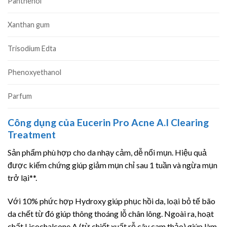
Panthenol
Xanthan gum
Trisodium Edta
Phenoxyethanol
Parfum
Công dụng của Eucerin Pro Acne A.I Clearing
Treatment
Sản phẩm phù hợp cho da nhạy cảm, dễ nổi mụn. Hiệu quả
được kiếm chứng giúp giảm mụn chỉ sau 1 tuần và ngừa mụn
trở lại**.
Với 10% phức hợp Hydroxy giúp phục hồi da, loại bỏ tế bão
da chết từ đó giúp thông thoáng lỗ chân lông. Ngoài ra, hoạt
chất Licochalcone A (từ chiết xuất rễ cây cam thảo) giúp làm