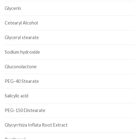
Glycerin
Cetearyl Alcohol
Glyceryl stearate
Sodium hydroxide
Gluconolactone
PEG-40 Stearate
Salicylic acid
PEG-150 Distearate
Glycyrrhiza Inflata Root Extract