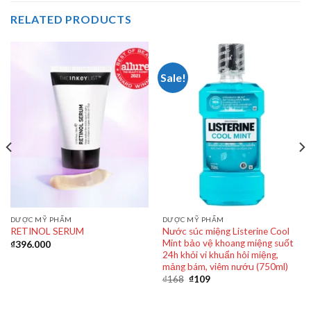
RELATED PRODUCTS
Sale!
DƯỢC MỸ PHẨM
DƯỢC MỸ PHẨM
Nước súc miệng Listerine Cool
RETINOL SERUM
Mint bảo vệ khoang miệng suốt
₫
396.000
24h khỏi vi khuẩn hôi miệng,
mảng bám, viêm nướu (750ml)
₫
168
₫
109