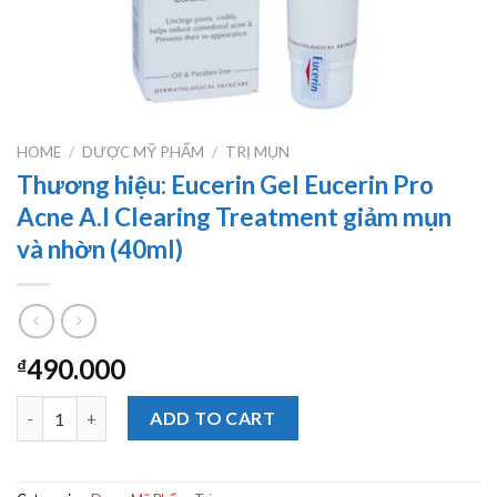
HOME
/
DƯỢC MỸ PHẨM
/
TRỊ MỤN
Thương hiệu: Eucerin Gel Eucerin Pro
Acne A.I Clearing Treatment giảm mụn
và nhờn (40ml)
490.000
₫
Thương hiệu: Eucerin Gel Eucerin Pro Acne A.I Clearing Treatm
ADD TO CART