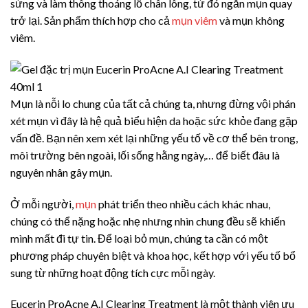
sừng và làm thông thoáng lỗ chân lông, từ đó ngăn mụn quay
trở lại. Sản phẩm thích hợp cho cả
mụn viêm
và mụn không
viêm.
Mụn là nỗi lo chung của tất cả chúng ta, nhưng đừng vội phán
xét mụn vì đây là hệ quả biểu hiện da hoặc sức khỏe đang gặp
vấn đề. Bạn nên xem xét lại những yếu tố về cơ thể bên trong,
môi trường bên ngoài, lối sống hằng ngày,… để biết đâu là
nguyên nhân gây mụn.
Ở mỗi người,
mụn
phát triển theo nhiều cách khác nhau,
chúng có thể nặng hoặc nhẹ nhưng nhìn chung đều sẽ khiến
mình mất đi tự tin. Để loại bỏ mụn, chúng ta cần có một
phương pháp chuyên biệt và khoa học, kết hợp với yếu tố bổ
sung từ những hoạt động tích cực mỗi ngày.
Eucerin ProAcne A.I Clearing Treatment là một thành viên ưu