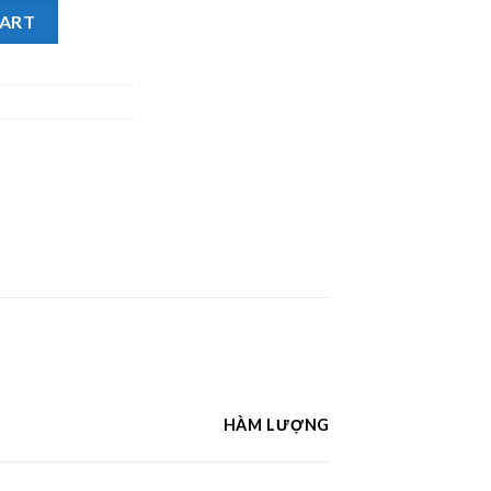
a mụn Nano Curcumin Decumar Advanced làm mờ các vết sẹo, vế
CART
HÀM LƯỢNG