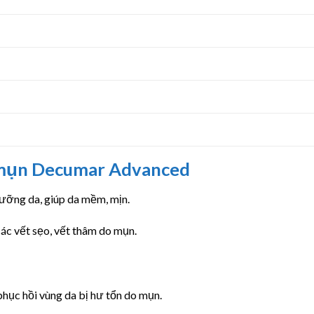
 mụn Decumar Advanced
ỡng da, giúp da mềm, mịn.
c vết sẹo, vết thâm do mụn.
phục hồi vùng da bị hư tổn do mụn.