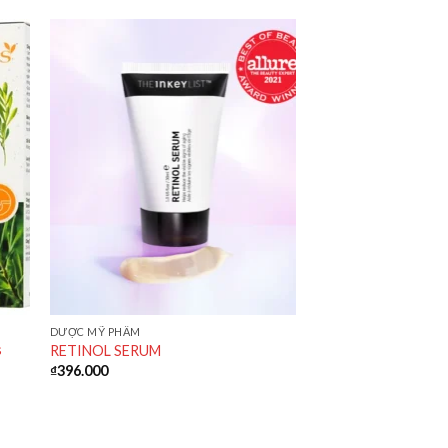
DƯỢC MỸ PHẨM
s
RETINOL SERUM
₫
396.000