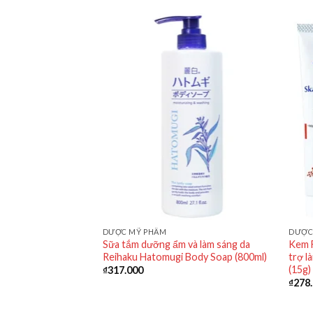
DƯỢC MỸ PHẨM
DƯỢC
URONIC ACID
Sữa tắm dưỡng ẩm và làm sáng da
Kem 
Reihaku Hatomugi Body Soap (800ml)
trợ la
(15g)
₫
317.000
₫
278