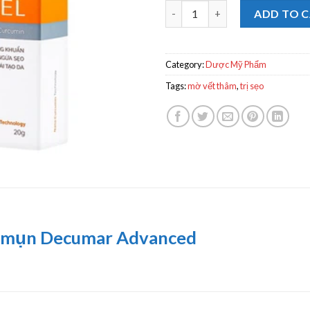
Thương hiệu: DECUMAR Gel ngừ
ADD TO 
Category:
Dược Mỹ Phẩm
Tags:
mờ vết thâm
,
trị sẹo
a mụn Decumar Advanced