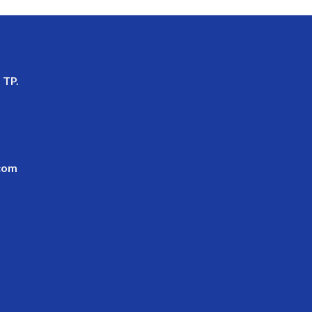
 TP.
com