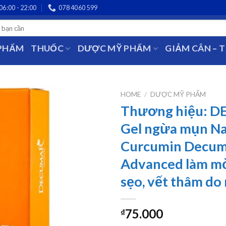
06:00 - 22:00
078 4060 599
 PHẨM
THUỐC
DƯỢC MỸ PHẨM
GIẢM CÂN – 
HOME
/
DƯỢC MỸ PHẨM
Thương hiệu: 
Gel ngừa mụn N
Curcumin Decum
Advanced làm mờ
sẹo, vết thâm do
75.000
₫