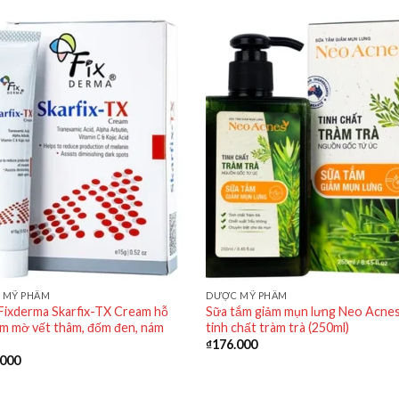
 MỸ PHẨM
DƯỢC MỸ PHẨM
Fixderma Skarfix-TX Cream hỗ
Sữa tắm giảm mụn lưng Neo Acne
̀m mờ vết thâm, đốm đen, nám
tinh chất tràm trà (250ml)
₫
176.000
.000