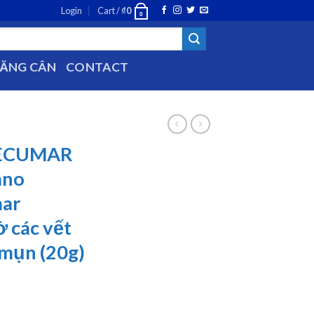
Login
Cart /
₫
0
0
TĂNG CÂN
CONTACT
DECUMAR
ano
ar
 các vết
 mụn (20g)