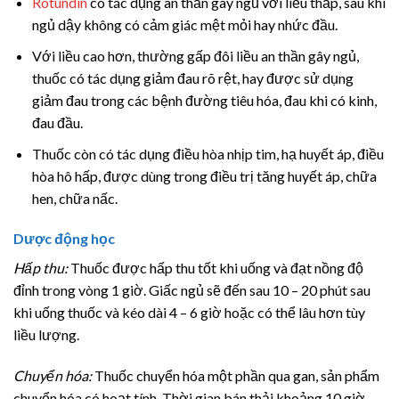
Rotundin
có tác dụng an thần gây ngủ với liều thấp, sau khi
ngủ dậy không có cảm giác mệt mỏi hay nhức đầu.
Với liều cao hơn, thường gấp đôi liều an thần gây ngủ,
thuốc có tác dụng giảm đau rõ rệt, hay được sử dụng
giảm đau trong các bệnh đường tiêu hóa, đau khi có kinh,
đau đầu.
Thuốc còn có tác dụng điều hòa nhịp tim, hạ huyết áp, điều
hòa hô hấp, được dùng trong điều trị tăng huyết áp, chữa
hen, chữa nấc.
Dược động học
Hấp thu:
Thuốc được hấp thu tốt khi uống và đạt nồng độ
đỉnh trong vòng 1 giờ. Giấc ngủ sẽ đến sau 10 – 20 phút sau
khi uống thuốc và kéo dài 4 – 6 giờ hoặc có thể lâu hơn tùy
liều lượng.
Chuyển hóa:
Thuốc chuyển hóa một phần qua gan, sản phẩm
chuyển hóa có hoạt tính. Thời gian bán thải khoảng 10 giờ.