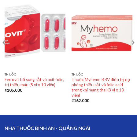
THUỐC
THUỐC
Ferrovit bổ sung sắt và axit folic,
Thuốc Myhemo BRV điều trị dự
trị thiếu máu (5 vỉ x 10 viên)
phòng thiếu sắt và folic acid
trong khi mang thai (3 vỉ x 10
₫
105.000
viên)
₫
162.000
NHÀ THUỐC BÌNH AN - QUẢNG NGÃI