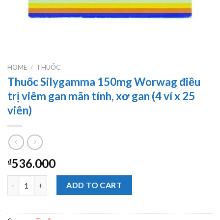
HOME
/
THUỐC
Thuốc Silygamma 150mg Worwag điều
trị viêm gan mãn tính, xơ gan (4 vỉ x 25
viên)
536.000
₫
Thuốc Silygamma 150mg Worwag điều trị viêm gan mãn tính, xơ ga
ADD TO CART