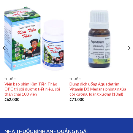
THUỐC
THUỐC
Viên bao phim Kim Tiền Thảo
Dung dịch uống Aquadetrim
OPC trị sỏi đường tiết niệu, sỏi
Vitamin D3 Medana phòng ngừa
thận chai 100 viên
còi xương, loãng xương (10ml)
₫
62.000
₫
71.000
NHÀ THUỐC BÌNH AN - QUẢNG NGÃI