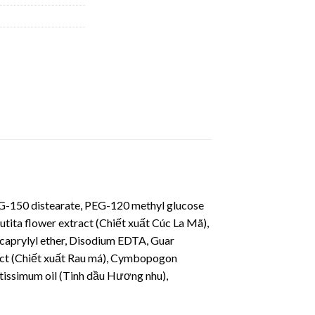
PEG-150 distearate, PEG-120 methyl glucose
tita flower extract (Chiết xuất Cúc La Mã),
caprylyl ether, Disodium EDTA, Guar
tract (Chiết xuất Rau má), Cymbopogon
atissimum oil (Tinh dầu Hương nhu),