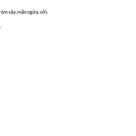
rôm sảy, mẩn ngứa, sởi.
.