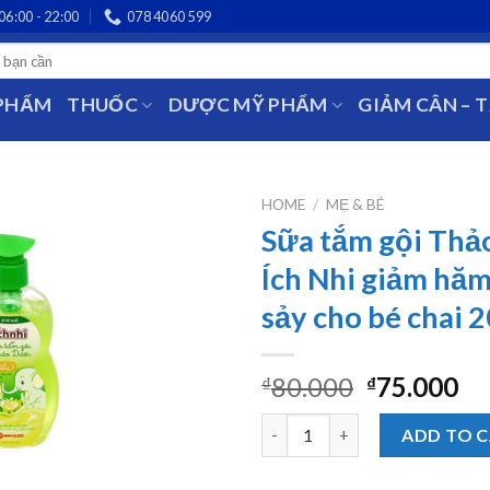
06:00 - 22:00
078 4060 599
 PHẨM
THUỐC
DƯỢC MỸ PHẨM
GIẢM CÂN – 
HOME
/
MẸ & BÉ
Sữa tắm gội Th
Ích Nhi giảm hăm
sảy cho bé chai 
80.000
75.000
₫
₫
Sữa tắm gội Thảo Dược Ích Nhi
ADD TO 