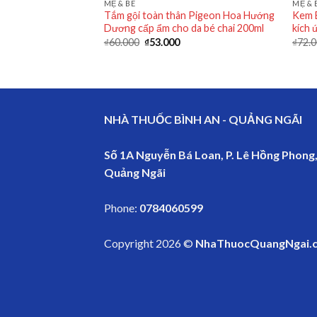
MẸ & BÉ
MẸ & 
 Johnson’s Baby top
Tắm gội toàn thân Pigeon Hoa Hướng
Kem 
 bé chai 500ml
Dương cấp ẩm cho da bé chai 200ml
kích 
0
₫
60.000
₫
53.000
₫
72.
NHÀ THUỐC BÌNH AN - QUẢNG NGÃI
Số 1A Nguyễn Bá Loan, P. Lê Hồng Phong,
Quảng Ngãi
Phone:
0784060599
Copyright 2026 ©
NhaThuocQuangNgai.