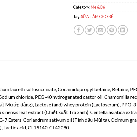
Category:
Mẹ & Bé
Tag:
SỮA TẮM CHO BÉ
sodium laureth sulfosuccinate, Cocamidopropyl betaine, Betaine, 
 Sodium chloride, PEG-40 hydrogenated castor oil, Chamomilla recu
uất Mướp đắng), Lactose (and) whey protein (Lactoserum), PPG-3 
inensis leaf extract (Chiết xuất Trà xanh), Centella asiatica ex
 PEG-7 Esters, Coriandrum sativum oil (Tinh dầu Mùi ta), Ocimum gr
), Lactic acid, CI 19140, CI 42090.