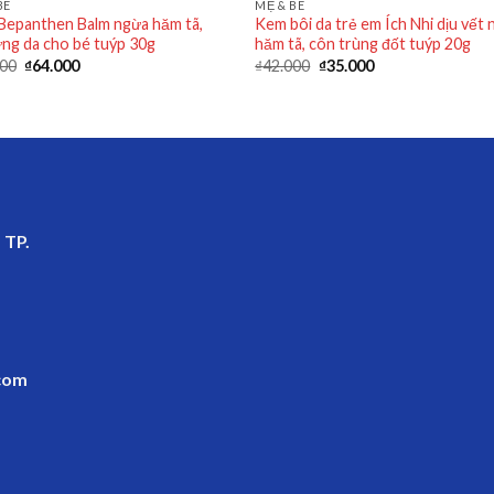
BÉ
MẸ & BÉ
Bepanthen Balm ngừa hăm tã,
Kem bôi da trẻ em Ích Nhi dịu vết 
ứng da cho bé tuýp 30g
hăm tã, côn trùng đốt tuýp 20g
000
₫
64.000
₫
42.000
₫
35.000
 TP.
com