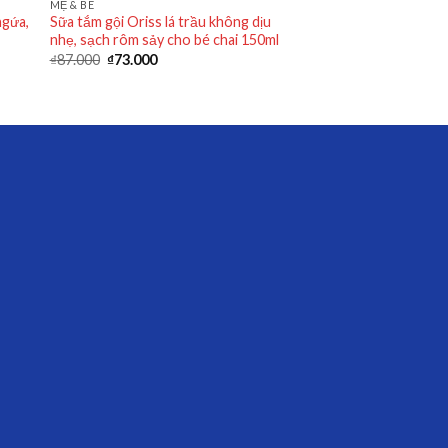
MẸ & BÉ
ngứa,
Sữa tắm gội Oriss lá trầu không dịu
nhẹ, sạch rôm sảy cho bé chai 150ml
₫
87.000
₫
73.000