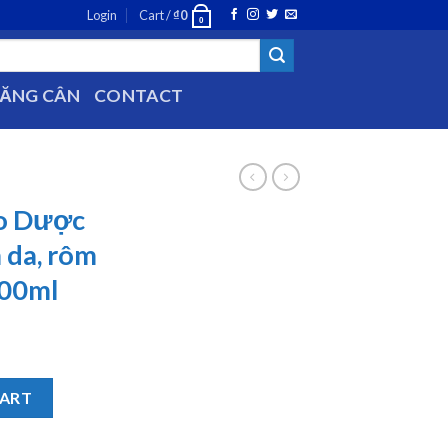
Login
Cart /
₫
0
0
TĂNG CÂN
CONTACT
ảo Dược
 da, rôm
200ml
 giảm hăm da, rôm sảy cho bé chai 200ml quantity
CART