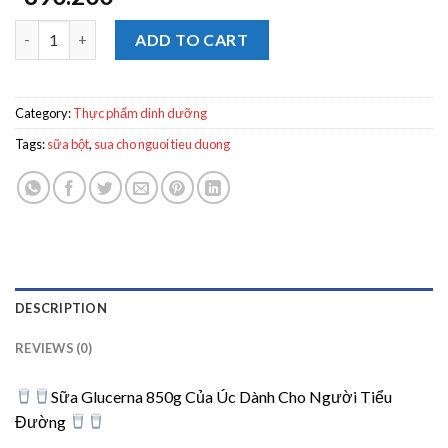
Sữa Glucerna 850g Của Úc Dành Cho Người Tiểu Đường quanti
ADD TO CART
Category:
Thực phẩm dinh dưỡng
Tags:
sữa bột
,
sua cho nguoi tieu duong
DESCRIPTION
REVIEWS (0)
Sữa Glucerna 850g Của Úc Dành Cho Người Tiểu
Đường