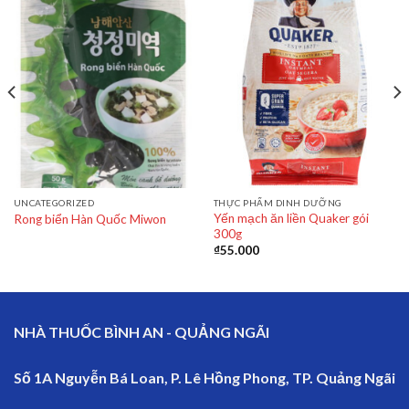
UNCATEGORIZED
THỰC PHẨM DINH DƯỠNG
Yến mạch ăn liền Quaker gói
Rong biển Hàn Quốc Miwon
300g
₫
55.000
NHÀ THUỐC BÌNH AN - QUẢNG NGÃI
Số 1A Nguyễn Bá Loan, P. Lê Hồng Phong, TP. Quảng Ngãi