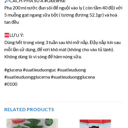
CÁCH PHA SỮA #Glucerna:
Pha 200 ml nước đun sôi để nguội vào ly ( còn tầm 40 độ) với
5 muỗng gạt ngang sữa bột ( tương đương 52.1gr) và hoà
tan đều
LƯU Ý:
Dùng hết trong vòng 3 tuần sau khi mở nắp. Đậy nắp kín sau
mỗi lần sử dụng, để nơi khô mát (không cho vào tủ lạnh).
Không dùng lò vi sóng để hâm nóng sữa.
#glucena #suatieuduonguc #suatieuduong
#suatieuduongglucerna #suatieuduongglucena
#0100
RELATED PRODUCTS