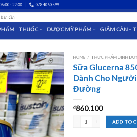
06:00 - 22:00
078 4060 599
 PHẨM
THUỐC
DƯỢC MỸ PHẨM
GIẢM CÂN – 
HOME
/
THỰC PHẨM DINH D
Sữa Glucerna 85
Dành Cho Người 
Đường
860.100
₫
Sữa Glucerna 850g Của Úc Dàn
ADD TO 