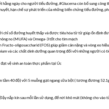
t hằng ngày cho người tiểu đường, #Glucerna còn bổ sung công th
 huyết, hạn chế sự phát triển của những biến chứng tiểu đường, 
ới chỉ số đường huyết thấp và được tiêu hóa từ từ giúp ổn định 
 không no (MUFA) và Omega-3 tốt cho tim mạch
 Fructo-oligosaccharid (FOS) giúp giảm cân nặng và vòng eo hiệ
hromium và các chất dinh dưỡng quan trọng đối với những người có 
đạt vệ sinh an toàn thực phẩm tại Úc
còn tầm 40 độ) với 5 muỗng gạt ngang sữa bột ( tương đương 52.1g
Đậy nắp kín sau mỗi lần sử dụng, để nơi khô mát (không cho vào tủ