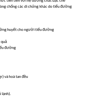
ức tiên tiến với hệ dưỡng chất đặc chế
phòng chống các di chứng khác do tiểu đường
đường huyết cho người tiểu đường
u quả
tiểu đường
r) và hoà tan đều
 lạnh).