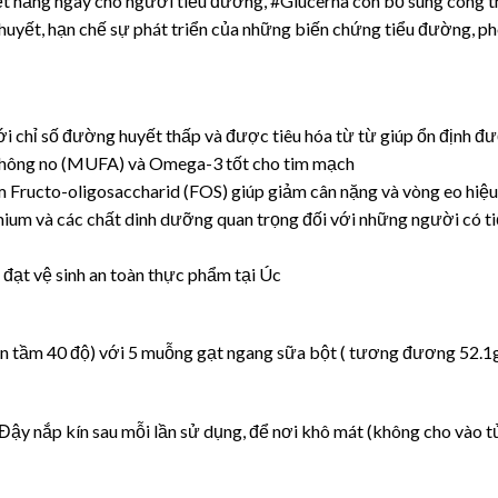
t hằng ngày cho người tiểu đường, #Glucerna còn bổ sung công th
 huyết, hạn chế sự phát triển của những biến chứng tiểu đường, 
ới chỉ số đường huyết thấp và được tiêu hóa từ từ giúp ổn định 
 không no (MUFA) và Omega-3 tốt cho tim mạch
 Fructo-oligosaccharid (FOS) giúp giảm cân nặng và vòng eo hiệ
hromium và các chất dinh dưỡng quan trọng đối với những người có 
đạt vệ sinh an toàn thực phẩm tại Úc
còn tầm 40 độ) với 5 muỗng gạt ngang sữa bột ( tương đương 52.1g
Đậy nắp kín sau mỗi lần sử dụng, để nơi khô mát (không cho vào tủ