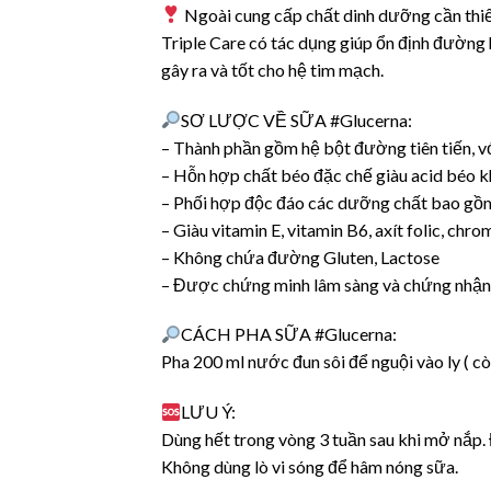
Ngoài cung cấp chất dinh dưỡng cần thiế
Triple Care có tác dụng giúp ổn định đường
gây ra và tốt cho hệ tim mạch.
SƠ LƯỢC VỀ SỮA #Glucerna:
– Thành phần gồm hệ bột đường tiên tiến, v
– Hỗn hợp chất béo đặc chế giàu acid béo
– Phối hợp độc đáo các dưỡng chất bao gồm
– Giàu vitamin E, vitamin B6, axít folic, c
– Không chứa đường Gluten, Lactose
– Được chứng minh lâm sàng và chứng nhận 
CÁCH PHA SỮA #Glucerna:
Pha 200 ml nước đun sôi để nguội vào ly ( 
LƯU Ý:
Dùng hết trong vòng 3 tuần sau khi mở nắp. 
Không dùng lò vi sóng để hâm nóng sữa.