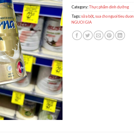
Category:
Thực phẩm dinh dưỡng
Tags:
sữa bột
,
sua cho nguoi tieu duo
NGUOI GIA