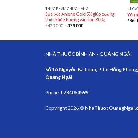
ƯỠNG
THỰC PHẨM CHỨC NĂNG
UNCA
Sữa bột Anlene Gold 5X giúp xương
Oatta gói 300g
Yến 
chắc khỏe hương vani lon 800g
₫
86.
₫
420.000
₫
378.000
NHÀ THUỐC BÌNH AN - QUẢNG NGÃI
Số 1A Nguyễn Bá Loan, P. Lê Hồng Phong,
Quảng Ngãi
Phone:
0784060599
Copyright 2026 ©
NhaThuocQuangNgai.