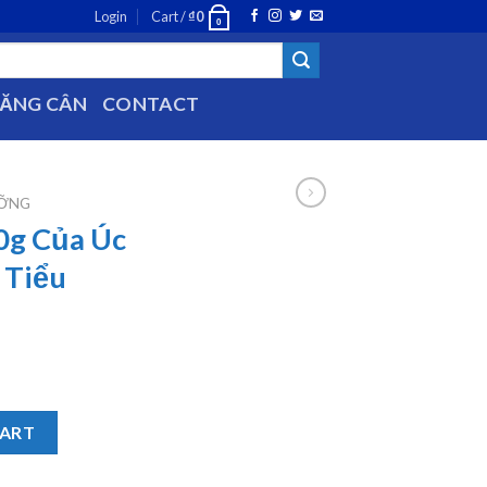
Login
Cart /
₫
0
0
TĂNG CÂN
CONTACT
ƯỠNG
0g Của Úc
Tiểu
h Cho Người Tiểu Đường quantity
CART