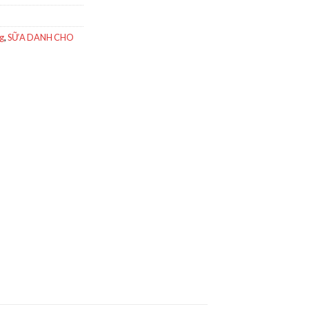
ng
,
SỮA DANH CHO