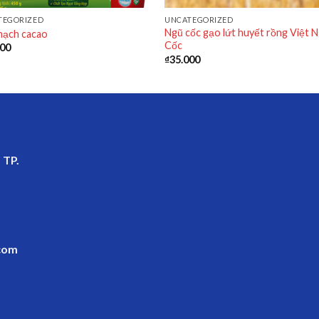
TEGORIZED
UNCATEGORIZED
Ngũ cốc gạo lứt huyết rồng Việt 
mạch cacao
Cốc
000
₫
35.000
 TP.
com