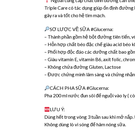
Ngoài cung cấp chất dinh dưỡng cần thiế
Triple Care có tác dụng giúp ổn định đường
gây ra và tốt cho hệ tim mạch.
SƠ LƯỢC VỀ SỮA #Glucerna:
– Thành phần gồm hệ bột đường tiên tiến, v
– Hỗn hợp chất béo đặc chế giàu acid béo
– Phối hợp độc đáo các dưỡng chất bao gồm
– Giàu vitamin E, vitamin B6, axít folic, c
– Không chứa đường Gluten, Lactose
– Được chứng minh lâm sàng và chứng nhận 
CÁCH PHA SỮA #Glucerna:
Pha 200 ml nước đun sôi để nguội vào ly ( 
LƯU Ý:
Dùng hết trong vòng 3 tuần sau khi mở nắp. 
Không dùng lò vi sóng để hâm nóng sữa.