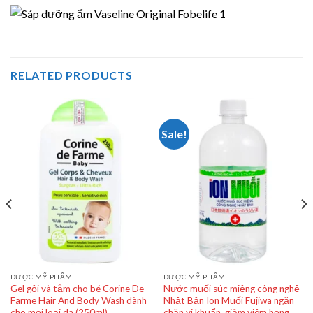
RELATED PRODUCTS
Sale!
DƯỢC MỸ PHẨM
DƯỢC MỸ PHẨM
Gel gội và tắm cho bé Corine De
Nước muối súc miệng công nghệ
Farme Hair And Body Wash dành
Nhật Bản Ion Muối Fujiwa ngăn
cho mọi loại da (250ml)
chặn vi khuẩn, giảm viêm họng