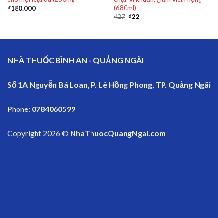
(680ml)
₫
180.000
₫
27
₫
22
NHÀ THUỐC BÌNH AN - QUẢNG NGÃI
Số 1A Nguyễn Bá Loan, P. Lê Hồng Phong, TP. Quảng Ngãi
Phone:
0784060599
Copyright 2026 ©
NhaThuocQuangNgai.com