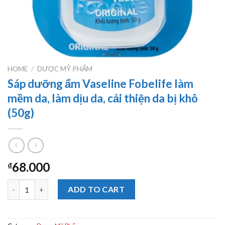
HOME
/
DƯỢC MỸ PHẨM
Sáp dưỡng ẩm Vaseline Fobelife làm
mềm da, làm dịu da, cải thiện da bị khô
(50g)
68.000
₫
Sáp dưỡng ẩm Vaseline Fobelife làm mềm da, làm dịu da, cải thiện
ADD TO CART