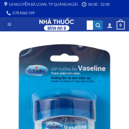
Skip
1A NGUYỄN BÁ LOAN, TP QUẢNG NGÃI
06:00 - 22:00
to
078 4060 599
content
Search
0
for: