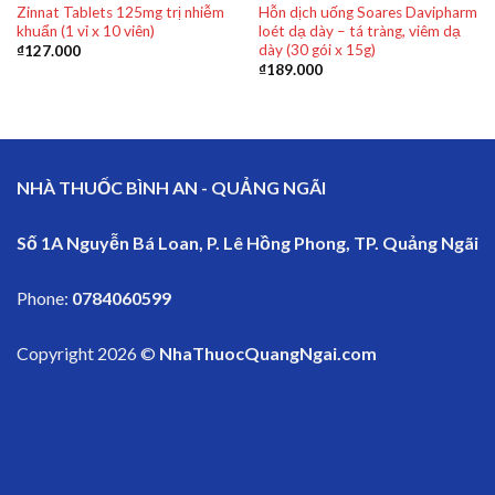
Zinnat Tablets 125mg trị nhiễm
Hỗn dịch uống Soares Davipharm
khuẩn (1 vỉ x 10 viên)
loét dạ dày – tá tràng, viêm dạ
dày (30 gói x 15g)
₫
127.000
₫
189.000
NHÀ THUỐC BÌNH AN - QUẢNG NGÃI
Số 1A Nguyễn Bá Loan, P. Lê Hồng Phong, TP. Quảng Ngãi
Phone:
0784060599
Copyright 2026 ©
NhaThuocQuangNgai.com