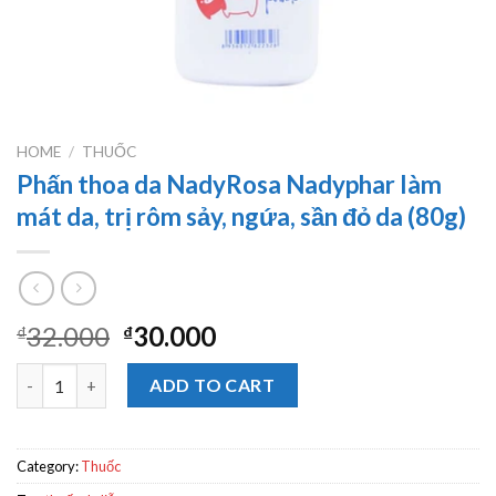
HOME
/
THUỐC
Phấn thoa da NadyRosa Nadyphar làm
mát da, trị rôm sảy, ngứa, sần đỏ da (80g)
32.000
30.000
₫
₫
Phấn thoa da NadyRosa Nadyphar làm mát da, trị rôm sảy, ngứa, 
ADD TO CART
Category:
Thuốc