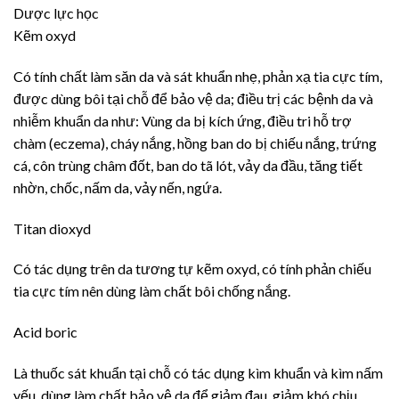
Dược lực học
Kẽm oxyd
Có tính chất làm săn da và sát khuẩn nhẹ, phản xạ tia cực tím,
được dùng bôi tại chỗ để bảo vệ da; điều trị các bệnh da và
nhiễm khuẩn da như: Vùng da bị kích ứng, điều tri hỗ trợ
chàm (eczema), cháy nắng, hồng ban do bị chiếu nắng, trứng
cá, côn trùng châm đốt, ban do tã lót, vảy da đầu, tăng tiết
nhờn, chốc, nấm da, vảy nến, ngứa.
Titan dioxyd
Có tác dụng trên da tương tự kẽm oxyd, có tính phản chiếu
tia cực tím nên dùng làm chất bôi chống nắng.
Acid boric
Là thuốc sát khuẩn tại chỗ có tác dụng kìm khuẩn và kìm nấm
yếu, dùng làm chất bảo vệ da để giảm đau, giảm khó chịu