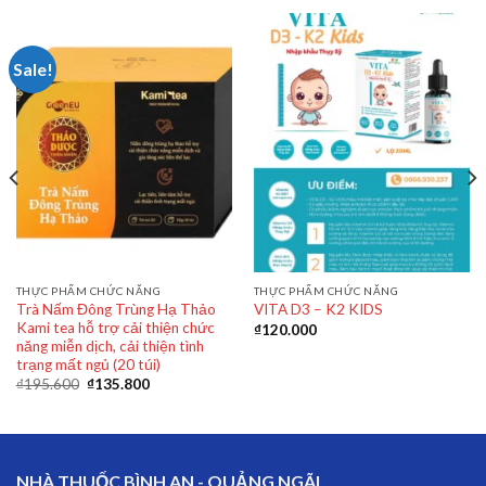
Sale!
THỰC PHẨM CHỨC NĂNG
THỰC PHẨM CHỨC NĂNG
Trà Nấm Đông Trùng Hạ Thảo
VITA D3 – K2 KIDS
Kami tea hỗ trợ cải thiện chức
₫
120.000
năng miễn dịch, cải thiện tình
trạng mất ngủ (20 túi)
₫
195.600
₫
135.800
NHÀ THUỐC BÌNH AN - QUẢNG NGÃI