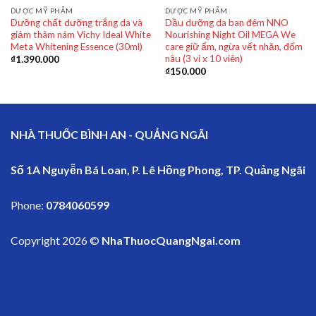
DƯỢC MỸ PHẨM
DƯỢC MỸ PHẨM
Dưỡng chất dưỡng trắng da và
Dầu dưỡng da ban đêm NNO
giảm thâm nám Vichy Ideal White
Nourishing Night Oil MEGA We
Meta Whitening Essence (30ml)
care giữ ẩm, ngừa vết nhăn, đốm
nâu (3 vỉ x 10 viên)
₫
1.390.000
₫
150.000
NHÀ THUỐC BÌNH AN - QUẢNG NGÃI
Số 1A Nguyễn Bá Loan, P. Lê Hồng Phong, TP. Quảng Ngãi
Phone:
0784060599
Copyright 2026 ©
NhaThuocQuangNgai.com