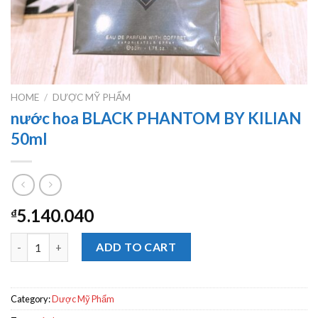
HOME
/
DƯỢC MỸ PHẨM
nước hoa BLACK PHANTOM BY KILIAN
50ml
5.140.040
₫
nước hoa BLACK PHANTOM BY KILIAN 50ml quantity
ADD TO CART
Category:
Dược Mỹ Phẩm