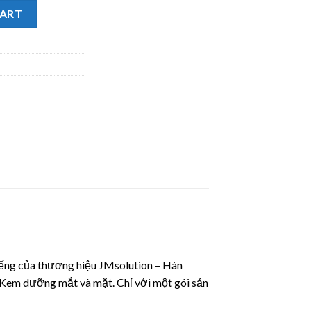
 Deep Moisture Mask Peal JMsolution tăng cường dưỡng ẩm, dưỡng
CART
iếng của thương hiệu JMsolution – Hàn
 Kem dưỡng mắt và mặt. Chỉ với một gói sản