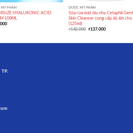
 MỸ PHẨM
DƯỢC MỸ PHẨM
RSIZE HYALURONIC ACID
Sữa rửa mặt dịu nhẹ Cetaphil Gent
M 100ML
Skin Cleanser cung cấp độ ẩm cho
(125ml)
.000
₫
142.000
₫
137.000
 TP.
com