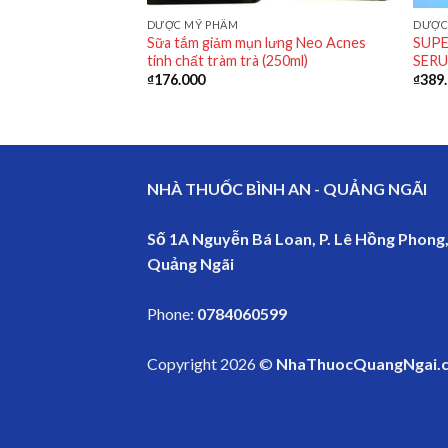
DƯỢC MỸ PHẨM
DƯỢC
Sữa tắm giảm mụn lưng Neo Acnes
SUPE
DE SERUM 30ML
tinh chất tràm trà (250ml)
SERU
₫
176.000
₫
389
NHÀ THUỐC BÌNH AN - QUẢNG NGÃI
Số 1A Nguyễn Bá Loan, P. Lê Hồng Phong,
Quảng Ngãi
Phone:
0784060599
Copyright 2026 ©
NhaThuocQuangNgai.