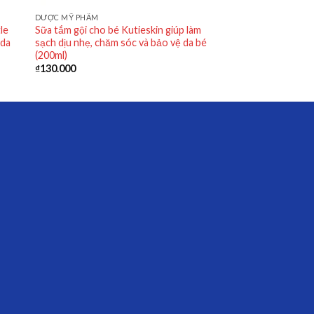
DƯỢC MỸ PHẨM
le
Sữa tắm gội cho bé Kutieskin giúp làm
 da
sạch dịu nhẹ, chăm sóc và bảo vệ da bé
(200ml)
₫
130.000