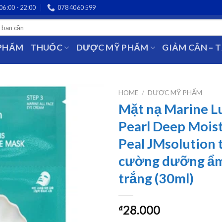
06:00 - 22:00
078 4060 599
 PHẨM
THUỐC
DƯỢC MỸ PHẨM
GIẢM CÂN – 
HOME
/
DƯỢC MỸ PHẨM
Mặt nạ Marine 
Pearl Deep Mois
Peal JMsolution 
cường dưỡng ẩm
trắng (30ml)
28.000
₫