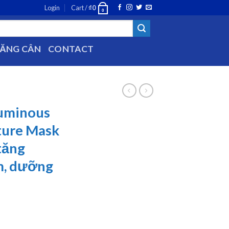
Login
Cart /
₫
0
0
TĂNG CÂN
CONTACT
Luminous
ture Mask
tăng
, dưỡng