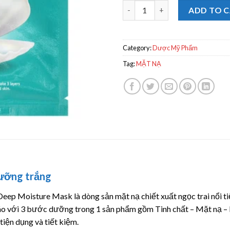
Mặt nạ Marine Luminous Pearl
ADD TO 
Category:
Dược Mỹ Phẩm
Tag:
MẶT NẠ
ưỡng trắng
eep Moisture Mask là dòng sản mặt nạ chiết xuất ngọc trai nổi t
đáo với 3 bước dưỡng trong 1 sản phẩm gồm Tinh chất – Mặt nạ –
iện dụng và tiết kiệm.