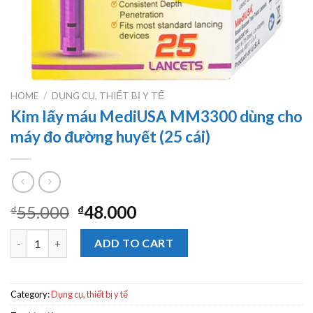
HOME
/
DỤNG CỤ, THIẾT BỊ Y TẾ
Kim lấy máu MediUSA MM3300 dùng cho
máy đo đường huyết (25 cái)
55.000
48.000
₫
₫
Kim lấy máu MediUSA MM3300 dùng cho máy đo đường huyết (25
ADD TO CART
Category:
Dụng cụ, thiết bị y tế