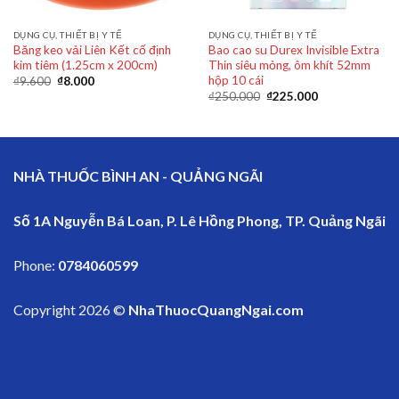
DỤNG CỤ, THIẾT BỊ Y TẾ
DỤNG CỤ, THIẾT BỊ Y TẾ
Băng keo vải Liên Kết cố định
Bao cao su Durex Invisible Extra
kim tiêm (1.25cm x 200cm)
Thin siêu mỏng, ôm khít 52mm
hộp 10 cái
₫
9.600
₫
8.000
₫
250.000
₫
225.000
NHÀ THUỐC BÌNH AN - QUẢNG NGÃI
Số 1A Nguyễn Bá Loan, P. Lê Hồng Phong, TP. Quảng Ngãi
Phone:
0784060599
Copyright 2026 ©
NhaThuocQuangNgai.com