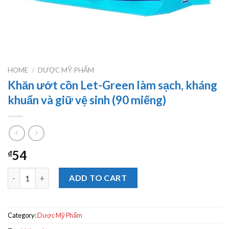
HOME
/
DƯỢC MỸ PHẨM
Khăn ướt cồn Let-Green làm sạch, kháng
khuẩn và giữ vệ sinh (90 miếng)
54
₫
Khăn ướt cồn Let-Green làm sạch, kháng khuẩn và giữ vệ sinh (
ADD TO CART
Category:
Dược Mỹ Phẩm