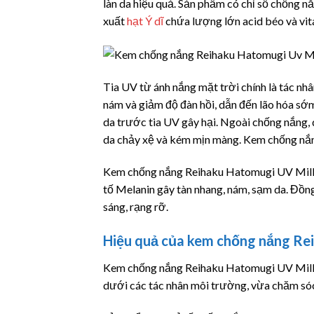
làn da hiệu quả. Sản phẩm có chỉ số chống n
xuất
hạt Ý dĩ
chứa lượng lớn acid béo và vit
Tia UV từ ánh nắng mặt trời chính là tác nhâ
nám và giảm độ đàn hồi, dẫn đến lão hóa sớ
da trước tia UV gây hại. Ngoài chống nắng,
da chảy xệ và kém mịn màng. Kem chống nắng
Kem chống nắng Reihaku Hatomugi UV Milky
tố Melanin gây tàn nhang, nám, sạm da. Đồng
sáng, rạng rỡ.
Hiệu quả của kem chống nắng Re
Kem chống nắng Reihaku Hatomugi UV Milky 
dưới các tác nhân môi trường, vừa chăm só