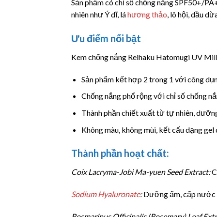
Sản phẩm có chỉ số chống nắng SPF50+/PA+++
nhiên như Ý dĩ, lá
hương thảo
, lô hội, dầu d
Ưu điểm nổi bật
Kem chống nắng Reihaku Hatomugi UV Milk
Sản phẩm kết hợp 2 trong 1 với công dụ
Chống nắng phổ rộng với chỉ số chống 
Thành phần chiết xuất từ tự nhiên, dưỡn
Không màu, không mùi, kết cấu dạng gel d
Thành phần hoạt chất:
Coix Lacryma-Jobi Ma-yuen Seed Extract:
C
Sodium Hyaluronate
:
Dưỡng ẩm, cấp nước 
Rosmarinus Officinalis (Rosemary) Leaf Extr