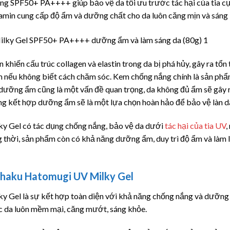
ắng SPF50+ PA++++ giúp bảo vệ da tối ưu trước tác hại của tia cự
amin cung cấp độ ẩm và dưỡng chất cho da luôn căng mịn và sáng
n khiến cấu trúc collagen và elastin trong da bị phá hủy, gây ra tổ
m nếu không biết cách chăm sóc. Kem chống nắng chính là sản phẩ
 dưỡng ẩm cũng là một vấn đề quan trọng, da không đủ ẩm sẽ gây r
 kết hợp dưỡng ẩm sẽ là một lựa chọn hoàn hảo để bảo vệ làn da
 Gel có tác dụng chống nắng, bảo vệ da dưới
tác hại của tia UV
,
 thời, sản phẩm còn có khả năng dưỡng ẩm, duy trì độ ẩm và làm l
ihaku Hatomugi UV Milky Gel
Gel là sự kết hợp toàn diện với khả năng chống nắng và dưỡng 
c da luôn mềm mại, căng mướt, sáng khỏe.