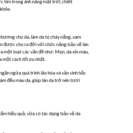
c tím trong ánh nắng mặt trời, chiết
 khỏe.
n thương cho da, làm da bị cháy nắng, sạm
m được cho ra đời với chức năng bảo vệ làn
a một loạt các vấn đề như: Mụn, da xỉn màu,
 một cách tối ưu nhất.
 ngăn ngừa quá trình lão hóa và sản sinh hắc
àm đều màu da, giúp làn da trở nên tươi
ẩm hiệu quả, vừa có tác dụng bảo vệ da