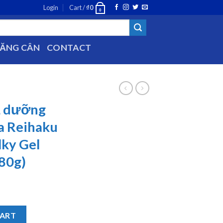
Login
Cart /
₫
0
0
TĂNG CÂN
CONTACT
, dưỡng
a Reihaku
ky Gel
80g)
làm sáng da Reihaku Hatomugi UV Milky Gel SPF50+ PA++++ (80g)
CART