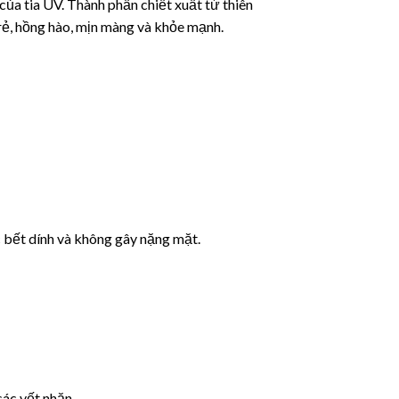
a tia UV. Thành phần chiết xuất từ thiên
trẻ, hồng hào, mịn màng và khỏe mạnh.
c bết dính và không gây nặng mặt.
các vết nhăn.