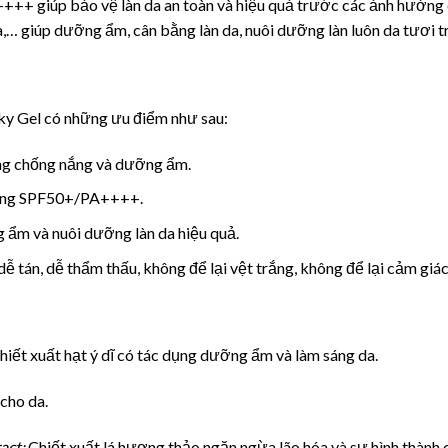
+ giúp bảo vệ làn da an toàn và hiệu quả trước các ảnh hưởng củ
ừa,… giúp dưỡng ẩm, cân bằng làn da, nuôi dưỡng làn luôn da tươi 
y Gel có những ưu điểm như sau:
ng chống nắng và dưỡng ẩm.
nắng SPF50+/PA++++.
g ẩm và nuôi dưỡng làn da hiệu quả.
ễ tán, dễ thẩm thấu, không để lại vệt trắng, không để lại cảm giá
hiết xuất hạt ý dĩ có tác dụng dưỡng ẩm và làm sáng da.
cho da.
act:
Chiết xuất lá hương thảo ngăn ngừa lão hóa và sự hình thành 