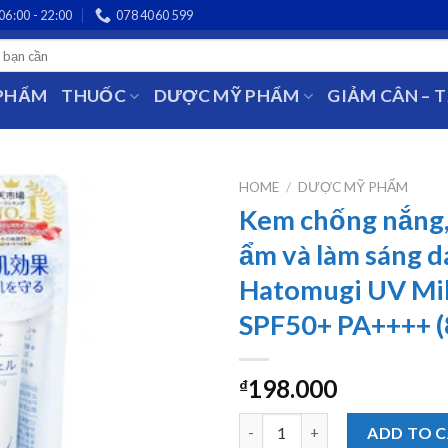
06:00 - 22:00
078 4060 599
 PHẨM
THUỐC
DƯỢC MỸ PHẨM
GIẢM CÂN – 
HOME
/
DƯỢC MỸ PHẨM
Kem chống nắng
ẩm và làm sáng d
Hatomugi UV Mil
SPF50+ PA++++ (
198.000
₫
Kem chống nắng, dưỡng ẩm và 
ADD TO 