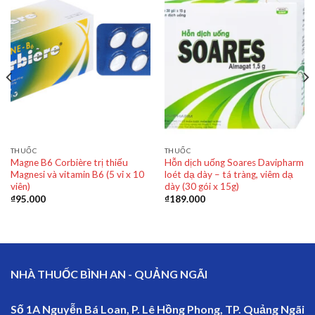
THUỐC
THUỐC
Magne B6 Corbière trị thiếu
Hỗn dịch uống Soares Davipharm
Magnesi và vitamin B6 (5 vỉ x 10
loét dạ dày – tá tràng, viêm dạ
viên)
dày (30 gói x 15g)
₫
95.000
₫
189.000
NHÀ THUỐC BÌNH AN - QUẢNG NGÃI
Số 1A Nguyễn Bá Loan, P. Lê Hồng Phong, TP. Quảng Ngãi