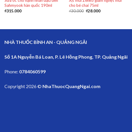
Sữa óc chó hạnh nhân đậu đen
Xịt mũi Zenko giảm nghẹt mũi
Sahmyook hàn quốc 190ml
cho bé chai 75ml
₫
315.000
₫
30.000
₫
28.000
NHÀ THUỐC BÌNH AN - QUẢNG NGÃI
Số 1A Nguyễn Bá Loan, P. Lê Hồng Phong, TP. Quảng Ngãi
Phone:
0784060599
Copyright 2026 ©
NhaThuocQuangNgai.com