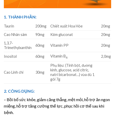
1. THÀNH PHẦN:
Taurin
200mg
Chiết xuất Hoa Hòe
20mg
Cao Nhân sâm
90mg
Kẽm gluconat
20mg
1,3,7-
60mg
Vitamin PP
20mg
Trimethylxanthin
Vitamin B
Inositol
60mg
2,0mg
6
Phụ liệu: (Tinh bột, đường
kính, glucose, acid citric,
Cao Linh chi
30mg
natri bicarbonat…) vừa đủ 1
gói 7g
2. CÔNG DỤNG:
– Bồi bổ sức khỏe, giảm căng thẳng, mệt mỏi, hỗ trợ ăn ngon
miệng, hỗ trợ tăng cường thể lực, phục hồi cơ thể sau khi
bệnh.