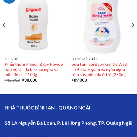
MẸ & BÉ
DƯỢC MỸ PHẨM
Phấn thơm Pigeon Baby Powder
Sữa tắm gội Baby Gentle Wash
bảo vệ làn da bé khỏi ngứa và
La Beauty giảm và ngăn ngừa
mẩn đỏ chai 100g
rôm sảy, hăm da ở trẻ (250ml)
₫
45.000
₫
38.000
₫
89.000
NHÀ THUỐC BÌNH AN - QUẢNG NGÃI
Số 1A Nguyễn Bá Loan, P. Lê Hồng Phong, TP. Quảng Ngãi