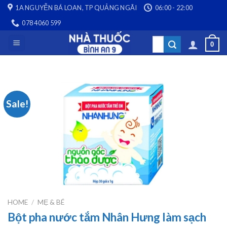
Skip
1A NGUYỄN BÁ LOAN, TP QUẢNG NGÃI
06:00 - 22:00
to
078 4060 599
content
Search
0
for:
Sale!
HOME
/
MẸ & BÉ
Bột pha nước tắm Nhân Hưng làm sạch