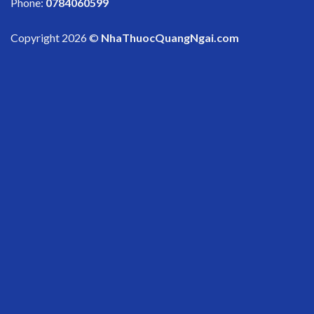
Phone:
0784060599
Copyright 2026 ©
NhaThuocQuangNgai.com