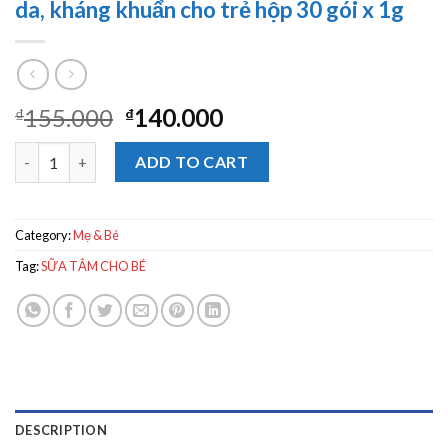
da, kháng khuẩn cho trẻ hộp 30 gói x 1g
155.000
140.000
₫
₫
Bột pha nước tắm Nhân Hưng làm sạch da, kháng khuẩn cho trẻ h
ADD TO CART
Category:
Mẹ & Bé
Tag:
SỮA TẮM CHO BÉ
DESCRIPTION