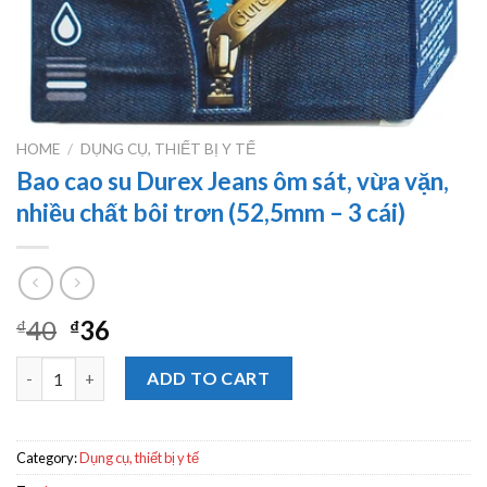
HOME
/
DỤNG CỤ, THIẾT BỊ Y TẾ
Bao cao su Durex Jeans ôm sát, vừa vặn,
nhiều chất bôi trơn (52,5mm – 3 cái)
40
36
₫
₫
Bao cao su Durex Jeans ôm sát, vừa vặn, nhiều chất bôi trơn (52,
ADD TO CART
Category:
Dụng cụ, thiết bị y tế