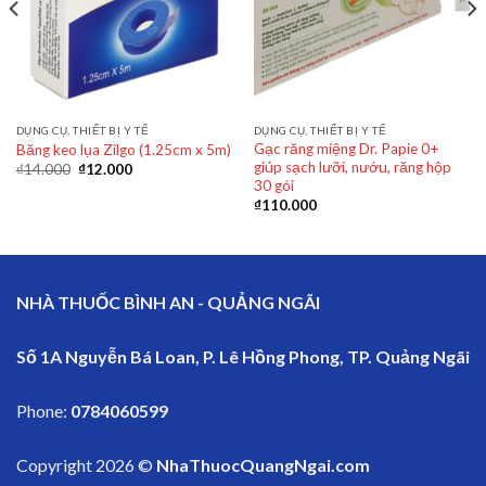
DỤNG CỤ, THIẾT BỊ Y TẾ
DỤNG CỤ, THIẾT BỊ Y TẾ
Gạc răng miệng Dr. Papie 0+
Băng keo lụa Zilgo (1.25cm x 5m)
giúp sạch lưỡi, nướu, răng hộp
₫
14.000
₫
12.000
30 gói
₫
110.000
NHÀ THUỐC BÌNH AN - QUẢNG NGÃI
Số 1A Nguyễn Bá Loan, P. Lê Hồng Phong, TP. Quảng Ngãi
Phone:
0784060599
Copyright 2026 ©
NhaThuocQuangNgai.com