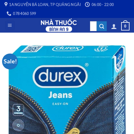
Skip
1A NGUYỄN BÁ LOAN, TP QUẢNG NGÃI
06:00 - 22:00
to
078 4060 599
content
Search
0
for:
Sale!