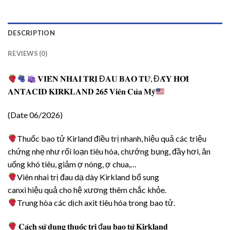
DESCRIPTION
REVIEWS (0)
𝐕𝐈𝐄̂𝐍 𝐍𝐇𝐀𝐈 𝐓𝐑𝐈̣ Đ𝐀𝐔 𝐁𝐀𝐎 𝐓𝐔̛̉, Đ𝐀̂̀𝐘 𝐇𝐎̛𝐈
𝐀𝐍𝐓𝐀𝐂𝐈𝐃 𝐊𝐈𝐑𝐊𝐋𝐀𝐍𝐃 𝟐𝟔𝟓 𝐕𝐢𝐞̂𝐧 𝐂𝐮̉𝐚 𝐌𝐲̃
(Date 06/2026)
Thuốc bao tử Kirland điều trị nhanh, hiệu quả các triệu
chứng nhẹ như rối loạn tiêu hóa, chướng bụng, đầy hơi, ăn
uống khó tiêu, giảm ợ nóng, ợ chua,…
Viên nhai trị đau dạ dày Kirkland bổ sung
canxi hiệu quả cho hệ xương thêm chắc khỏe.
Trung hòa các dịch axit tiêu hóa trong bao tử.
𝐂𝐚́𝐜𝐡 𝐬𝐮̛̉ 𝐝𝐮̣𝐧𝐠 𝐭𝐡𝐮𝐨̂́𝐜 𝐭𝐫𝐢̣ đ𝐚𝐮 𝐛𝐚𝐨 𝐭𝐮̛̉ 𝐊𝐢𝐫𝐤𝐥𝐚𝐧𝐝