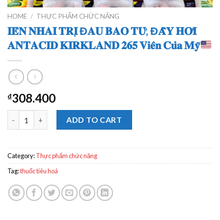
HOME
/
THỰC PHẨM CHỨC NĂNG
𝐈𝐄̂𝐍 𝐍𝐇𝐀𝐈 𝐓𝐑𝐈̣ Đ𝐀𝐔 𝐁𝐀𝐎 𝐓𝐔̛̉, Đ𝐀̂̀𝐘 𝐇𝐎̛𝐈
𝐀𝐍𝐓𝐀𝐂𝐈𝐃 𝐊𝐈𝐑𝐊𝐋𝐀𝐍𝐃 𝟐𝟔𝟓 𝐕𝐢𝐞̂𝐧 𝐂𝐮̉𝐚 𝐌𝐲̃
308.400
₫
𝐈𝐄̂𝐍 𝐍𝐇𝐀𝐈 𝐓𝐑𝐈̣ Đ𝐀𝐔 𝐁𝐀𝐎 𝐓𝐔̛̉, Đ𝐀̂̀𝐘 𝐇𝐎̛𝐈 𝐀𝐍𝐓𝐀𝐂𝐈𝐃 𝐊𝐈𝐑𝐊𝐋𝐀𝐍𝐃 𝟐𝟔𝟓 𝐕𝐢𝐞̂
ADD TO CART
Category:
Thực phẩm chức năng
Tag:
thuốc tiêu hoá