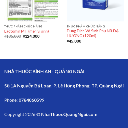
THỰC PHẨM CHỨC NĂNG
THỰC PHẨM CHỨC NĂNG
Dung Dịch Vệ Sinh Phụ Nữ DẠ
Lactomin MT (men vi sinh)
HƯƠNG (120ml)
₫
135.000
₫
124.000
₫
45.000
NHÀ THUỐC BÌNH AN - QUẢNG NGÃI
Số 1A Nguyễn Bá Loan, P. Lê Hồng Phong, TP. Quảng Ngãi
Phone:
0784060599
Copyright 2026 ©
NhaThuocQuangNgai.com