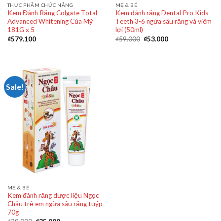
THỰC PHẨM CHỨC NĂNG
MẸ & BÉ
Kem Đánh Răng Colgate Total
Kem đánh răng Dental Pro Kids
Advanced Whitening Của Mỹ
Teeth 3-6 ngừa sâu răng và viêm
181G x 5
lợi (50ml)
₫
579.100
₫
59.000
₫
53.000
Sale!
MẸ & BÉ
Kem đánh răng dược liệu Ngọc
Châu trẻ em ngừa sâu răng tuýp
70g