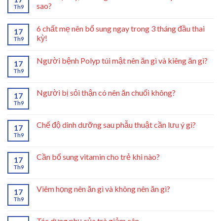
sao?
Th9
6 chất mẹ nên bổ sung ngay trong 3 tháng đầu thai
17
kỳ!
Th9
Người bệnh Polyp túi mật nên ăn gì và kiêng ăn gì?
17
Th9
Người bị sỏi thận có nên ăn chuối không?
17
Th9
Chế độ dinh dưỡng sau phẫu thuật cần lưu ý gì?
17
Th9
Cần bổ sung vitamin cho trẻ khi nào?
17
Th9
Viêm họng nên ăn gì và không nên ăn gì?
17
Th9
Tác dụng phụ của trà giảm cân