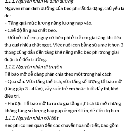
1.1.1. Nguyên nhân về dinh dưỡng
Nguyên nhân dinh dưỡng của béo phì rất đa dạng, chủ yếu là
do:
– Tăng quá mức lượng năng lượng nạp vào.
– Chế độ ăn giàu chất béo.
– Đối với trẻ em, nguy cơ béo phì ở trẻ em gia tăng khi tiêu
thụ quá nhiều chất ngọt. Việc nuôi con bằng sữa mẹ ít hơn 3
tháng cũng dẫn đến tăng khả năng mắc béo phì trong giai
đoạn trẻ đến trường.
1.1.2. Nguyên nhân di truyền
Tế bào mỡ dễ dàng phân chia theo một trong hai cách:
– Quá sản: Vừa tăng thể tích, vừa tăng số lượng tế bào mỡ
(tăng gấp 3 – 4 lần), xảy ra ở trẻ em hoặc tuổi dậy thì, khó
điều trị.
– Phì đại: Tế bào mỡ to ra do gia tăng sự tích tụ mỡ nhưng
không tăng số lượng hay gặp ở người lớn, dễ điều trị hơn.
1.1.3. Nguyên nhân nội tiết
Béo phì có liên quan đến các chuyển hóa nội tiết, bao gồm: