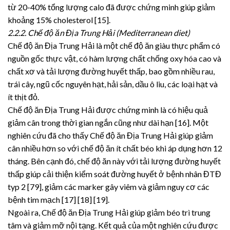
từ 20-40% tổng lượng calo đã được chứng minh giúp giảm
khoảng 15% cholesterol [15].
2.2.2. Chế độ ăn Địa Trung Hải (Mediterranean diet)
Chế độ ăn Địa Trung Hải là một chế độ ăn giàu thực phẩm có
nguồn gốc thực vật, có hàm lượng chất chống oxy hóa cao và
chất xơ và tải lượng đường huyết thấp, bao gồm nhiều rau,
trái cây, ngũ cốc nguyên hạt, hải sản, dầu ô liu, các loại hạt và
ít thịt đỏ.
Chế độ ăn Địa Trung Hải được chứng minh là có hiệu quả
giảm cân trong thời gian ngắn cũng như dài hạn [16]. Một
nghiên cứu đã cho thấy Chế độ ăn Địa Trung Hải giúp giảm
cân nhiều hơn so với chế độ ăn ít chất béo khi áp dụng hơn 12
tháng. Bên cạnh đó, chế độ ăn này với tải lượng đường huyết
thấp giúp cải thiện kiểm soát đường huyết ở bệnh nhân ĐTĐ
typ 2 [79], giảm các marker gây viêm và giảm nguy cơ các
bệnh tim mạch [17] [18] [19].
Ngoài ra, Chế độ ăn Địa Trung Hải giúp giảm béo trì trung
tâm và giảm mỡ nội tạng. Kết quả của một nghiên cứu được