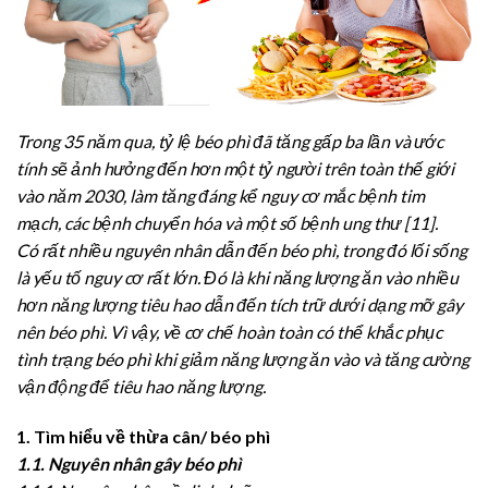
Trong 35 năm qua, tỷ lệ béo phì đã tăng gấp ba lần và ước
tính sẽ ảnh hưởng đến hơn một tỷ người trên toàn thế giới
vào năm 2030, làm tăng đáng kể nguy cơ mắc bệnh tim
mạch, các bệnh chuyển hóa và một số bệnh ung thư [11].
Có rất nhiều nguyên nhân dẫn đến béo phì, trong đó lối sống
là yếu tố nguy cơ rất lớn. Đó là khi năng lượng ăn vào nhiều
hơn năng lượng tiêu hao dẫn đến tích trữ dưới dạng mỡ gây
nên béo phì. Vì vậy, về cơ chế hoàn toàn có thể khắc phục
tình trạng béo phì khi giảm năng lượng ăn vào và tăng cường
vận động để tiêu hao năng lượng.
1. Tìm hiểu về thừa cân/ béo phì
1.1. Nguyên nhân gây béo phì