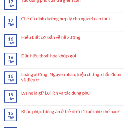
17
Th9
Chế độ dinh dưỡng hợp lý cho người cao tuổi
17
Th9
Hiểu biết cơ bản về hệ xương
16
Th9
Dấu hiệu thoái hóa khớp gối
16
Th9
Loãng xương: Nguyên nhân, triệu chứng, chẩn đoán
16
và điều trị
Th9
Lysine là gì? Lợi ích và tác dụng phụ
15
Th9
Khắc phục biếng ăn ở trẻ dưới 1 tuổi như thế nào?
15
Th9