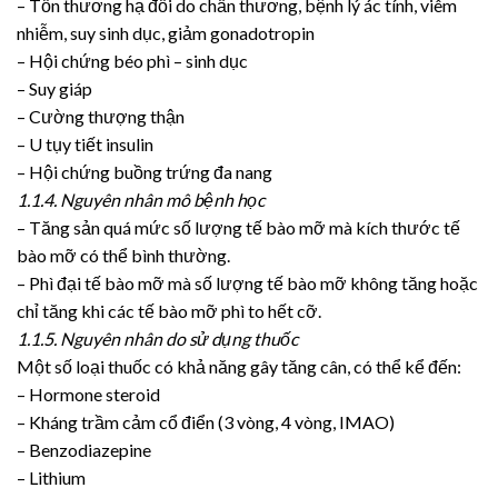
– Tổn thương hạ đồi do chấn thương, bệnh lý ác tính, viêm
nhiễm, suy sinh dục, giảm gonadotropin
– Hội chứng béo phì – sinh dục
– Suy giáp
– Cường thượng thận
– U tụy tiết insulin
– Hội chứng buồng trứng đa nang
1.1.4. Nguyên nhân mô bệnh học
– Tăng sản quá mức số lượng tế bào mỡ mà kích thước tế
bào mỡ có thể bình thường.
– Phì đại tế bào mỡ mà số lượng tế bào mỡ không tăng hoặc
chỉ tăng khi các tế bào mỡ phì to hết cỡ.
1.1.5. Nguyên nhân do sử dụng thuốc
Một số loại thuốc có khả năng gây tăng cân, có thể kể đến:
– Hormone steroid
– Kháng trầm cảm cổ điển (3 vòng, 4 vòng, IMAO)
– Benzodiazepine
– Lithium