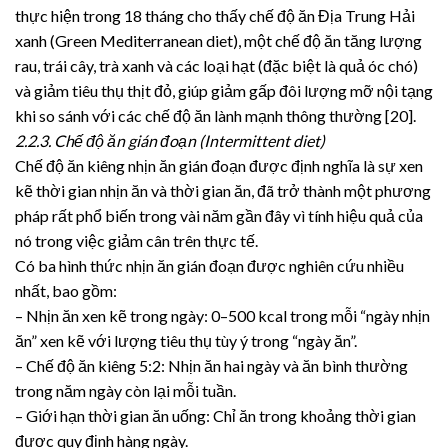
thực hiện trong 18 tháng cho thấy chế độ ăn Địa Trung Hải
xanh (Green Mediterranean diet), một chế độ ăn tăng lượng
rau, trái cây, trà xanh và các loại hạt (đặc biệt là quả óc chó)
và giảm tiêu thụ thịt đỏ, giúp giảm gấp đôi lượng mỡ nội tạng
khi so sánh với các chế độ ăn lành mạnh thông thường [20].
2.2.3. Chế độ ăn gián đoạn (Intermittent diet)
Chế độ ăn kiêng nhịn ăn gián đoạn được định nghĩa là sự xen
kẽ thời gian nhịn ăn và thời gian ăn, đã trở thành một phương
pháp rất phổ biến trong vài năm gần đây vì tính hiệu quả của
nó trong việc giảm cân trên thực tế.
Có ba hình thức nhịn ăn gián đoạn được nghiên cứu nhiều
nhất, bao gồm:
– Nhịn ăn xen kẽ trong ngày: 0–500 kcal trong mỗi “ngày nhịn
ăn” xen kẽ với lượng tiêu thụ tùy ý trong “ngày ăn”.
– Chế độ ăn kiêng 5:2: Nhịn ăn hai ngày và ăn bình thường
trong năm ngày còn lại mỗi tuần.
– Giới hạn thời gian ăn uống: Chỉ ăn trong khoảng thời gian
được quy định hàng ngày.