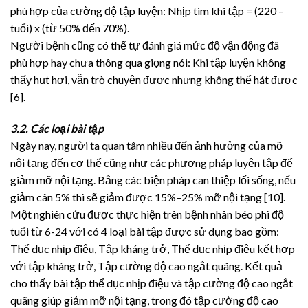
phù hợp của cường độ tập luyện: Nhịp tim khi tập = (220 –
tuổi) x (từ 50% đến 70%).
Người bệnh cũng có thể tự đánh giá mức độ vận động đã
phù hợp hay chưa thông qua giọng nói: Khi tập luyện không
thấy hụt hơi, vẫn trò chuyện được nhưng không thể hát được
[6].
3.2. Các loại bài tập
Ngày nay, người ta quan tâm nhiều đến ảnh hưởng của mỡ
nội tạng đến cơ thể cũng như các phương pháp luyện tập để
giảm mỡ nội tạng. Bằng các biện pháp can thiệp lối sống, nếu
giảm cân 5% thì sẽ giảm được 15%–25% mỡ nội tạng [10].
Một nghiên cứu được thực hiện trên bệnh nhân béo phì độ
tuổi từ 6-24 với có 4 loại bài tập được sử dụng bao gồm:
Thể dục nhịp điệu, Tập kháng trở, Thể dục nhịp điệu kết hợp
với tập kháng trở, Tập cường độ cao ngắt quãng. Kết quả
cho thấy bài tập thể dục nhịp điệu và tập cường độ cao ngắt
quãng giúp giảm mỡ nội tạng, trong đó tập cường độ cao