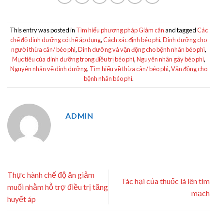
This entry was posted in
Tìm hiểu phương pháp Giảm cân
and tagged
Các
chế độ dinh dưỡng có thể áp dụng
,
Cách xác định béo phì
,
Dinh dưỡng cho
người thừa cân/ béo phì
,
Dinh dưỡng và vận động cho bệnh nhân béo phì
,
Mục tiêu của dinh dưỡng trong điều trị béo phì
,
Nguyên nhân gây béo phì
,
Nguyên nhân về dinh dưỡng
,
Tìm hiểu về thừa cân/ béo phì
,
Vận động cho
bệnh nhân béo phì
.
ADMIN
Thực hành chế độ ăn giảm
Tác hại của thuốc lá lên tim
muối nhằm hỗ trợ điều trị tăng
mạch
huyết áp