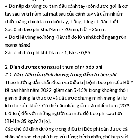
+ Đo nếp da vùng cơ tam đầu cánh tay (còn được gọi là cơ
tay sau, vị trí nằm tại mặt sau của cánh tay và đảm nhiệm
chức năng chính là co duỗi tay) bằng dụng cụ đặc biệt
Xác định béo phì khi: Nam > 20mm, Nữ > 25mm.
+ Đo tỉ lệ vòng eo/hông: (lấy số đo lớn nhất chỗ ngang rốn,
ngang háng)
Xác định béo phì khi: Nam ≥ 1, Nữ ≥ 0,85.
2. Dinh dưỡng cho người thừa cân/ béo phì
2.1. Mục tiêu của dinh dưỡng trong điều trị béo phì
Theo hướng dẫn chẩn đoán và điều trị bệnh béo phì của Bộ Y
tế ban hành năm 2022, giảm cân 5-15% trong khoảng thời
gian 6 tháng là thực tế và đã được chứng minh mang lại lợi
ích cho sức khỏe. Có thể cân nhắc giảm cân nhiều hơn (20%
trở lên) đối với những người có mức độ béo phì cao hơn
(BMI ≥ 35 kg/m2) [6].
Các chế độ dinh dưỡng trong điều trị Béo phì cần được cá
nhân hóa sao cho phù hợp với từng bệnh nhân, phù hợp với