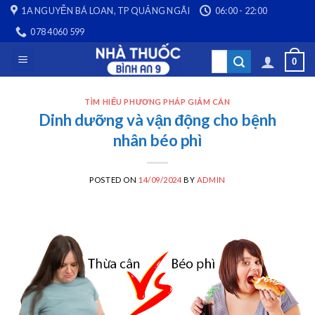
Skip
1A NGUYỄN BÁ LOAN, TP QUẢNG NGÃI
06:00 - 22:00
to
078 4060 599
content
Search
0
for:
TÌM HIỂU PHƯƠNG PHÁP GIẢM CÂN
Dinh dưỡng và vận động cho bệnh
nhân béo phì
POSTED ON
14/09/2024
BY
ADMIN