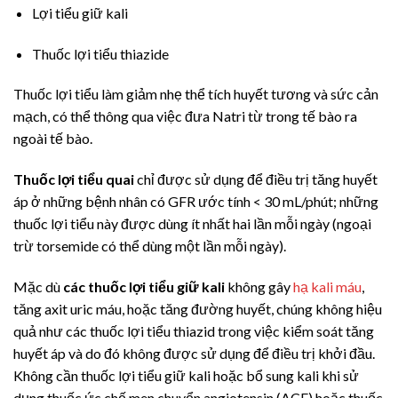
Lợi tiểu giữ kali
Thuốc lợi tiểu thiazide
Thuốc lợi tiểu làm giảm nhẹ thể tích huyết tương và sức cản
mạch, có thể thông qua việc đưa Natri từ trong tế bào ra
ngoài tế bào.
Thuốc lợi tiểu quai
chỉ được sử dụng để điều trị tăng huyết
áp ở những bệnh nhân có GFR ước tính
<
30 mL/phút; những
thuốc lợi tiểu này được dùng ít nhất hai lần mỗi ngày (ngoại
trừ torsemide có thể dùng một lần mỗi ngày).
Mặc dù
các thuốc lợi tiểu giữ kali
không gây
hạ kali máu
,
tăng axit uric máu, hoặc tăng đường huyết, chúng không hiệu
quả như các thuốc lợi tiểu thiazid trong việc kiểm soát tăng
huyết áp và do đó không được sử dụng để điều trị khởi đầu.
Không cần thuốc lợi tiểu giữ kali hoặc bổ sung kali khi sử
dụng thuốc ức chế men chuyển angiotensin (ACE) hoặc thuốc