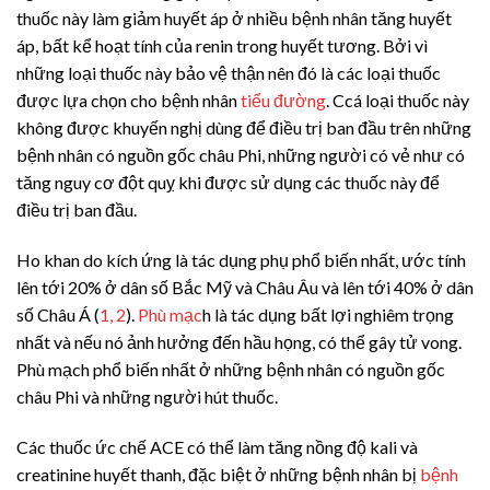
thuốc này làm giảm huyết áp ở nhiều bệnh nhân tăng huyết
áp, bất kể hoạt tính của renin trong huyết tương. Bởi vì
những loại thuốc này bảo vệ thận nên đó là các loại thuốc
được lựa chọn cho bệnh nhân
tiểu đường
. Ccá loại thuốc này
không được khuyến nghị dùng để điều trị ban đầu trên những
bệnh nhân có nguồn gốc châu Phi, những người có vẻ như có
tăng nguy cơ đột quỵ khi được sử dụng các thuốc này để
điều trị ban đầu.
Ho khan do kích ứng là tác dụng phụ phổ biến nhất, ước tính
lên tới 20% ở dân số Bắc Mỹ và Châu Âu và lên tới 40% ở dân
số Châu Á (
1, 2
).
Phù mạc
h là tác dụng bất lợi nghiêm trọng
nhất và nếu nó ảnh hưởng đến hầu họng, có thể gây tử vong.
Phù mạch phổ biến nhất ở những bệnh nhân có nguồn gốc
châu Phi và những người hút thuốc.
Các thuốc ức chế ACE có thể làm tăng nồng độ kali và
creatinine huyết thanh, đặc biệt ở những bệnh nhân bị
bệnh