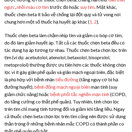
ngực
,
nhồi máu cơ tim
trước đó hoặc
suy tim
. Mặt khác,
thuốc chẹn beta ít bảo vệ chống lại đột quỵ và tử vong nói
chung hơn một số thuốc hạ huyết áp khác (
1, 2
).
Thuốc chẹn beta làm chậm nhịp tim và giảm co bóp cơ tim,
do đó làm giảm huyết áp. Tất cả các thuốc chẹn beta đều có
tác dụng hạ áp tương tự nhau. Thuốc chẹn beta chọn lọc trên
tim (ví dụ: acebutolol, atenolol, betaxolol, bisoprolol,
metoprolol) thường được ưu tiên hơn các thuốc không chọn
lọc vì ít gây giãn phế quản và giãn mạch ngoại biên, đặc biệt
là phù hợp với bệnh nhân
tiểu đường
(tăng nguy cơ bị hạ
đường huyết),
bệnh động mạch ngoại biên
mạn tính (suy
giảm chức năng) hoặc
bệnh phổi tắc nghẽn mạn tính
(COPD,
do tăng cường co thắt phế quản). Tuy nhiên, tính chọn lọc
trên tim chỉ mang tính tương đối và giảm khi tăng liều. Ngay
cả thuốc chẹn beta chọn lọc trên tim cũng nên được sử dụng
thận trọng ở những bệnh nhân mắc COPD có thành phần co
thắt phế quản nổi bật.