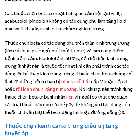
Các thuốc chẹn beta có hoạt tính giao cảm nội tại (ví dụ,
acebutolol, pindolol) không có tác dụng phụ làm tăng lipid
máu và ít khi gây ra nhịp tim chậm nghiêm trọng.
Thuốc chẹn beta có tác dụng phụ trên thần kinh trung ương
(làm rối loạn giấc ngủ, mệt mỏi, lơ mơ) và làm nặng thêm
bệnh trầm cảm. Nadolol ảnh hưởng đến hệ thần kinh trung
ương ít nhất nên là thuốc tốt nhất khi cần phải tránh các tác
động lên hệ thần kinh trung ương. Thuốc chẹn beta chống chỉ
định ở những bệnh nhân bị
block nhĩ thất
cấp 2 hoặc cấp 3
hoặc
rối loạn chức năng nút xoang
. Nói chung, nên tránh dùng
thuốc chẹn beta ở bệnh nhân
hen
vì ngoài co thắt phế quản,
các loại thuốc này còn có thể gây đề kháng với tác dụng của
thuốc chủ vận thụ thể beta dạng hít hoặc đường uống (
3
).
Thuốc chẹn kênh canxi trong điều trị tăng
huyết áp