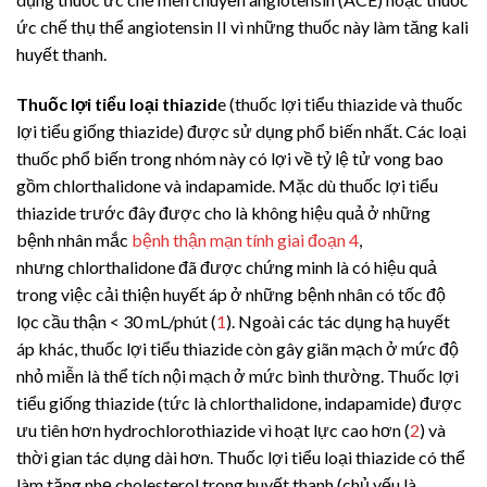
ức chế thụ thể
angiotensin II
vì những thuốc này làm tăng kali
huyết thanh.
Thuốc lợi tiểu loại thiazid
e (thuốc lợi tiểu thiazide và thuốc
lợi tiểu giống thiazide) được sử dụng phổ biến nhất. Các loại
thuốc phổ biến trong nhóm này có lợi về tỷ lệ tử vong bao
gồm chlorthalidone và indapamide. Mặc dù thuốc lợi tiểu
thiazide trước đây được cho là không hiệu quả ở những
bệnh nhân mắc
bệnh thận mạn tính giai đoạn 4
,
nhưng
chlorthalidone
đã được chứng minh là có hiệu quả
trong việc cải thiện huyết áp ở những bệnh nhân có tốc độ
lọc cầu thận < 30 mL/phút (
1
). Ngoài các tác dụng hạ huyết
áp khác, thuốc lợi tiểu thiazide còn gây giãn mạch ở mức độ
nhỏ miễn là thể tích nội mạch ở mức bình thường. Thuốc lợi
tiểu giống thiazide (tức là
chlorthalidone
,
indapamide
) được
ưu tiên hơn hydrochlorothiazide vì hoạt lực cao hơn (
2
) và
thời gian tác dụng dài hơn. Thuốc lợi tiểu loại thiazide có thể
làm tăng nhẹ cholesterol trong huyết thanh (chủ yếu là