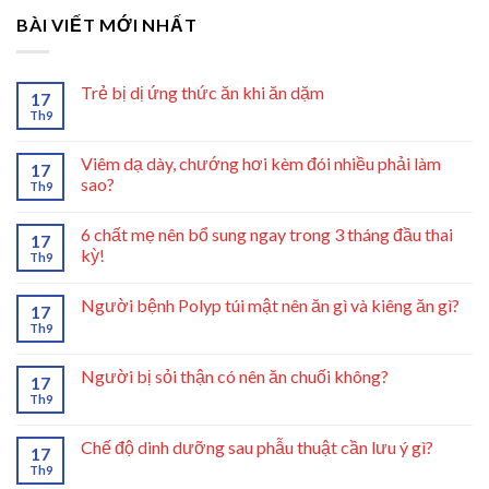
BÀI VIẾT MỚI NHẤT
Trẻ bị dị ứng thức ăn khi ăn dặm
17
Th9
Viêm dạ dày, chướng hơi kèm đói nhiều phải làm
17
sao?
Th9
6 chất mẹ nên bổ sung ngay trong 3 tháng đầu thai
17
kỳ!
Th9
Người bệnh Polyp túi mật nên ăn gì và kiêng ăn gì?
17
Th9
Người bị sỏi thận có nên ăn chuối không?
17
Th9
Chế độ dinh dưỡng sau phẫu thuật cần lưu ý gì?
17
Th9