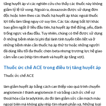
tăng huyết áp vì các nghiên cứu cho thấy các thuốc này không
giảm tỷ lệ tử vong. Ngoài ra,
doxazosin
được sử dụng đơn
độc hoặc kèm theo các thuốc hạ huyết áp khác ngoài thuốc
lợi tiểu làm tăng nguy cơ suy tim. Các tác dụng bất lợi khác
bao gồm ngất ở liều đầu tiên, hạ huyết áp thế đứng, yếu, đánh
trống ngực và đau đầu. Tuy nhiên, chúng có thể được sử dụng
ở những bệnh nhân bị phì đại lành tính tuyến tiền liệt và ở
những bệnh nhân cần thuốc hạ áp thứ tư hoặc những người
đã dùng liều tối đa thuốc chẹn beta nhưng trương lực hệ giao
cảm vẫn cao (nhịp tim nhanh và huyết áp tăng vọt).
Thuốc ức chế ACE trong điều trị tăng huyết áp
Thuốc ức chế ACE
làm giảm huyết áp bằng cách can thiệp vào quá trình chuyển
angiotensin I thành
angiotensin II
và bằng cách ức chế sự
thoái hóa của bradykinin, do đó làm giảm sức cản mạch máu
ngoại biên mà không gây nhịp tim nhanh phản xạ. Những loại