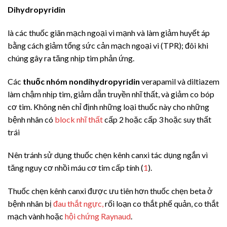
Dihydropyridin
là các thuốc giãn mạch ngoại vi mạnh và làm giảm huyết áp
bằng cách giảm tổng sức cản mạch ngoại vi (TPR); đôi khi
chúng gây ra tăng nhịp tim phản ứng.
Các
thuốc nhóm nondihydropyridin
verapamil và diltiazem
làm chậm nhịp tim, giảm dẫn truyền nhĩ thất, và giảm co bóp
cơ tim. Không nên chỉ định những loại thuốc này cho những
bệnh nhân có
block nhĩ thất
cấp 2 hoặc cấp 3 hoặc suy thất
trái
Nên tránh sử dụng thuốc chẹn kênh canxi tác dụng ngắn vì
tăng nguy cơ nhồi máu cơ tim cấp tính (
1
).
Thuốc chẹn kênh canxi được ưu tiên hơn thuốc chẹn beta ở
bệnh nhân bị
đau thắt ngực,
rối loạn co thắt phế quản, co thắt
mạch vành hoặc
hội chứng Raynaud
.