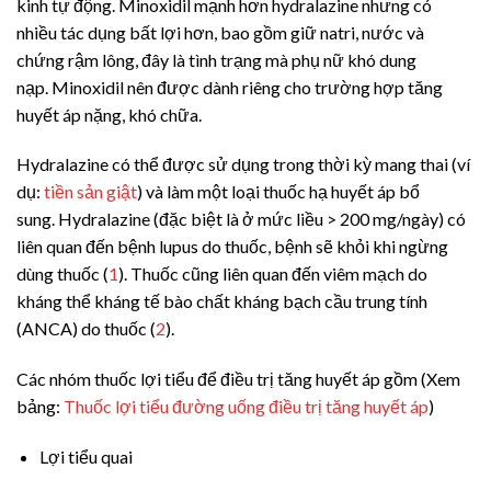
kinh tự động.
Minoxidil
mạnh hơn
hydralazine
nhưng có
nhiều tác dụng bất lợi hơn, bao gồm giữ natri, nước và
chứng rậm lông, đây là tình trạng mà phụ nữ khó dung
nạp.
Minoxidil
nên được dành riêng cho trường hợp tăng
huyết áp nặng, khó chữa.
Hydralazine có thể được sử dụng trong thời kỳ mang thai (ví
dụ:
tiền sản giật
) và làm một loại thuốc hạ huyết áp bổ
sung.
Hydralazine
(đặc biệt là ở mức liều
>
200 mg/ngày) có
liên quan đến bệnh lupus do thuốc, bệnh sẽ khỏi khi ngừng
dùng thuốc (
1
). Thuốc cũng liên quan đến viêm mạch do
kháng thể kháng tế bào chất kháng bạch cầu trung tính
(ANCA) do thuốc (
2
).
Các nhóm thuốc lợi tiểu để điều trị tăng huyết áp gồm (Xem
bảng:
Thuốc lợi tiểu đường uống điều trị tăng huyết áp
)
Lợi tiểu quai