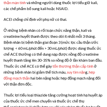
thận mạn tính
và những người dùng thuốc lợi tiểu giữ kali,
các chế phẩm bổ sung kali hoặc NSAID.
ACEI chống chỉ định với phụ nữ có thai.
Ở những bệnh nhân có rối loạn chức năng thận, kali và
creatinine huyết thanh được theo dõi ít nhất mỗi 3 tháng.
Bệnh nhân bị bệnh thận giai đoạn 3 (mức lọc cầu thận ước
lượng
<
60 mL/phút đến
>
30 mL/phút) được dùng thuốc ức
chế ACE thường có thể dung nạp được nồng độ creatinine
huyết thanh tăng lên 30-35% so nồng độ ở lần khám ban đầu.
Thuốc ức chế ACE có thể gây
tổn thương thận cấp tính
ở
những bệnh nhân bị giảm thể tích máu,
suy tim nặn
g,
hẹp
động mạch thận
hai bên nặng hoặc hẹp động mạch nặng đối
với thận đơn độc.
Thuốc lợi tiểu loại thiazide tăng cường hoạt tính hạ huyết áp
của thuốc ức chế men chuyển và thuốc ức chế thụ
thể
angiotensin II
nhiều hơn so với các nhóm thuốc hạ huyết