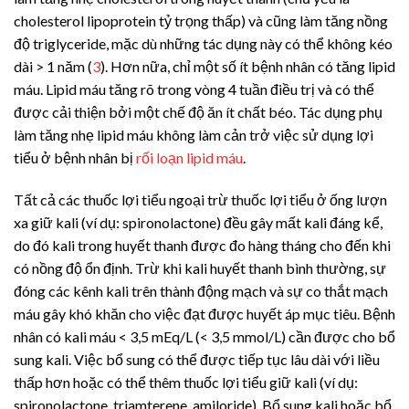
cholesterol lipoprotein tỷ trọng thấp) và cũng làm tăng nồng
độ triglyceride, mặc dù những tác dụng này có thể không kéo
dài
>
1 năm (
3
). Hơn nữa, chỉ một số ít bệnh nhân có tăng lipid
máu. Lipid máu tăng rõ trong vòng 4 tuần điều trị và có thể
được cải thiện bởi một chế độ ăn ít chất béo. Tác dụng phụ
làm tăng nhẹ lipid máu không làm cản trở việc sử dụng lợi
tiểu ở bệnh nhân bị
rối loạn lipid máu
.
Tất cả các thuốc lợi tiểu ngoại trừ thuốc lợi tiểu ở ống lượn
xa giữ kali (ví dụ: spironolactone) đều gây mất kali đáng kể,
do đó kali trong huyết thanh được đo hàng tháng cho đến khi
có nồng độ ổn định. Trừ khi kali huyết thanh bình thường, sự
đóng các kênh kali trên thành động mạch và sự co thắt mạch
máu gây khó khăn cho việc đạt được huyết áp mục tiêu. Bệnh
nhân có kali máu
<
3,5 mEq/L (< 3,5 mmol/L) cần được cho bổ
sung kali. Việc bổ sung có thể được tiếp tục lâu dài với liều
thấp hơn hoặc có thể thêm thuốc lợi tiểu giữ kali (ví dụ:
spironolactone, triamterene, amiloride). Bổ sung kali hoặc bổ