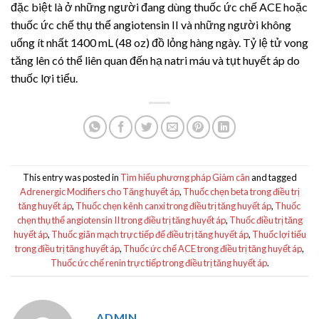
đặc biệt là ở những người đang dùng thuốc ức chế ACE hoặc
thuốc ức chế thụ thể
angiotensin II
và những người không
uống ít nhất 1400 mL (48 oz) đồ lỏng hàng ngày. Tỷ lệ tử vong
tăng lên có thể liên quan đến hạ natri máu và tụt huyết áp do
thuốc lợi tiểu.
This entry was posted in
Tìm hiểu phương pháp Giảm cân
and tagged
Adrenergic Modifiers cho Tăng huyết áp
,
Thuốc chẹn beta trong điều trị
tăng huyết áp
,
Thuốc chẹn kênh canxi trong điều trị tăng huyết áp
,
Thuốc
chẹn thụ thể angiotensin II trong điều trị tăng huyết áp
,
Thuốc điều trị tăng
huyết áp
,
Thuốc giãn mạch trực tiếp để điều trị tăng huyết áp
,
Thuốc lợi tiểu
trong điều trị tăng huyết áp
,
Thuốc ức chế ACE trong điều trị tăng huyết áp
,
Thuốc ức chế renin trực tiếp trong điều trị tăng huyết áp
.
ADMIN