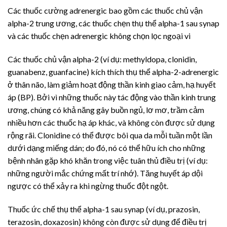
Các thuốc cường adrenergic bao gồm các thuốc chủ vận
alpha-2 trung ương, các thuốc chẹn thụ thể alpha-1 sau synap
và các thuốc chẹn adrenergic không chọn lọc ngoại vi
Các thuốc chủ vận alpha-2 (ví dụ: methyldopa, clonidin,
guanabenz, guanfacine) kích thích thụ thể alpha-2-adrenergic
ở thân não, làm giảm hoạt động thần kinh giao cảm, hạ huyết
áp (BP). Bởi vì những thuốc này tác động vào thần kinh trung
ương, chúng có khả năng gây buồn ngủ, lơ mơ, trầm cảm
nhiều hơn các thuốc hạ áp khác, và không còn được sử dụng
rộng rãi.
Clonidine
có thể được bôi qua da mỗi tuần một lần
dưới dạng miếng dán; do đó, nó có thể hữu ích cho những
bệnh nhân gặp khó khăn trong việc tuân thủ điều trị (ví dụ:
những người mắc chứng mất trí nhớ). Tăng huyết áp dội
ngược có thể xảy ra khi ngừng thuốc đột ngột.
Thuốc ức chế thụ thể alpha-1 sau synap (ví dụ, prazosin,
terazosin, doxazosin) không còn được sử dụng để điều trị