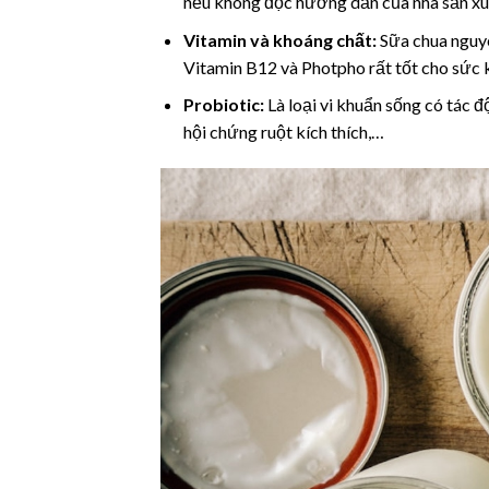
nếu không đọc hướng dẫn của nhà sản xu
Vitamin và khoáng chất:
Sữa chua nguyê
Vitamin B12 và Photpho rất tốt cho sức 
Probiotic:
Là loại vi khuẩn sống có tác đ
hội chứng ruột kích thích,…