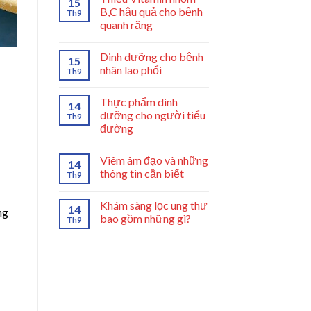
15
B,C hậu quả cho bệnh
Th9
quanh răng
Dinh dưỡng cho bệnh
15
nhân lao phổi
Th9
Thực phẩm dinh
14
dưỡng cho người tiểu
Th9
đường
Viêm âm đạo và những
14
thông tin cần biết
Th9
Khám sàng lọc ung thư
14
ng
bao gồm những gì?
Th9