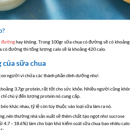
o?
ó
đường
hay không. Trong 100gr sữa chua có đường sẽ có khoảng
ua có đường thì tổng lượng calo sẽ là khoảng 420 calo.
 của sữa chua
 con người vì chứa các thành phần dinh dưỡng như:
hoảng 3.7gr protein, rất tốt cho sức khỏe. Nhiều người cũng khô
chỉ chú ý đến lượng protein nó cung cấp.
béo khác nhau, tỷ lệ còn tùy thuộc vào loại sữa làm ra nó.
ng, nên thường nhà sản xuất sẽ thêm chất tạo ngọt như sucrose
 4.7 – 18.6%) làm cho bạn khó kiểm soát sữa chua bao nhiêu calo