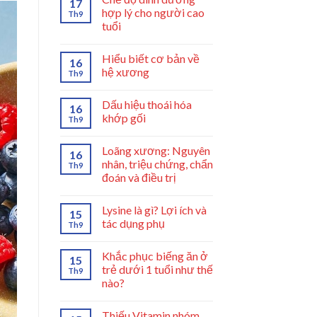
17
hợp lý cho người cao
Th9
tuổi
Hiểu biết cơ bản về
16
hệ xương
Th9
Dấu hiệu thoái hóa
16
khớp gối
Th9
Loãng xương: Nguyên
16
nhân, triệu chứng, chẩn
Th9
đoán và điều trị
Lysine là gì? Lợi ích và
15
tác dụng phụ
Th9
Khắc phục biếng ăn ở
15
trẻ dưới 1 tuổi như thế
Th9
nào?
Thiếu Vitamin nhóm