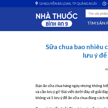
Skip
1A NGUYỄN BÁ LOAN, TP QUẢNG NGÃI
to
Search
content
for:
TÌM SẢN
Sữa chua bao nhiêu c
lưu ý để
P
Bạn ăn sữa chua hàng ngày nhưng không biết
và cần lưu ý gì? Bài viết dưới đây sẽ giải đ
không và 5 lưu ý để ăn sữa chua đúng cách n