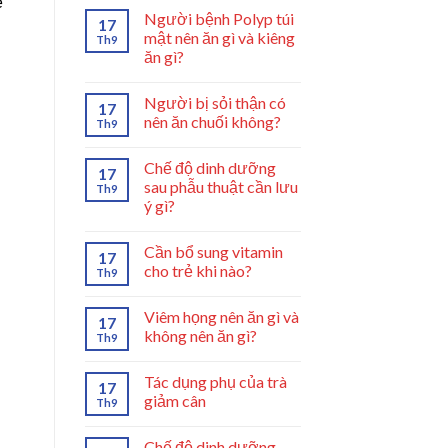
ế
Người bệnh Polyp túi
17
mật nên ăn gì và kiêng
Th9
ăn gì?
Người bị sỏi thận có
17
nên ăn chuối không?
Th9
Chế độ dinh dưỡng
17
sau phẫu thuật cần lưu
Th9
ý gì?
Cần bổ sung vitamin
17
cho trẻ khi nào?
Th9
Viêm họng nên ăn gì và
17
không nên ăn gì?
Th9
Tác dụng phụ của trà
17
giảm cân
Th9
Chế độ dinh dưỡng