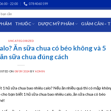
06:00 - 22:00
078 4060 599
 PHẨM
THUỐC
DƯỢC MỸ PHẨM
GIẢM CÂN – 
UNCATEGORIZED
alo? Ăn sữa chua có béo không và 5
 ăn sữa chua đúng cách
OSTED ON
08/09/2024
BY
ADMIN
 1 hũ sữa chua bao nhiêu calo? Nếu ăn nhiều quá thì có mập khôn
áp cho bạn biết 1 hũ sữa chua bao nhiêu calo, ăn sữa chua có béo
hé!