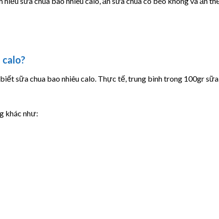
m hiểu sữa chua bao nhiêu calo, ăn sữa chua có béo không và ăn th
 calo?
iết sữa chua bao nhiêu calo. Thực tế, trung bình trong 100gr sữa
g khác như: