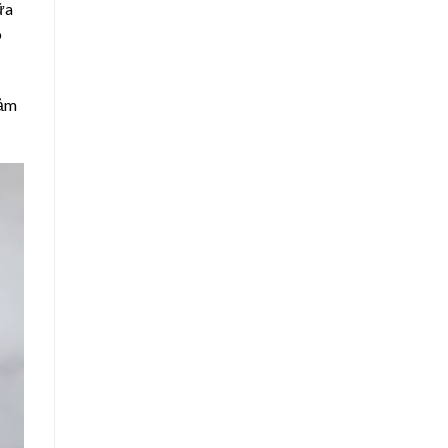
ữa
o
cảm