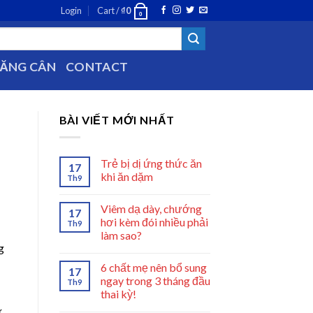
Login
Cart /
₫
0
0
TĂNG CÂN
CONTACT
BÀI VIẾT MỚI NHẤT
Trẻ bị dị ứng thức ăn
17
khi ăn dặm
Th9
Viêm dạ dày, chướng
17
hơi kèm đói nhiều phải
Th9
làm sao?
g
6 chất mẹ nên bổ sung
17
ngay trong 3 tháng đầu
Th9
thai kỳ!