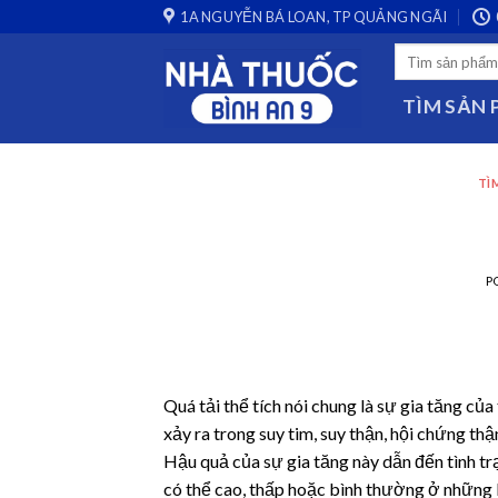
Chẩn đoán Quá tải thể tích
Skip
1A NGUYỄN BÁ LOAN, TP QUẢNG NGÃI
to
Search
content
for:
TÌM SẢN
TÌ
P
Quá tải thể tích nói chung là sự gia tăng củ
xảy ra trong suy tim, suy thận, hội chứng th
Hậu quả của sự gia tăng này dẫn đến tình tr
có thể cao, thấp hoặc bình thường ở những b