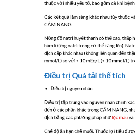
thuộc với nhiều yếu tố, bao gồm cả khi bệnh
Các kết quả lâm sàng khác nhau tùy thuộc và
CẨM NANG.
Nồng độ natri huyết thanh có thể cao, thấp 
hàm lượng natri trong cơ thể tăng lên). Natr
dịch cấp khác nhau (không liên quan đến thận)
mmol/L) so với < 10 mEq/L (< 10 mmol/L) t
Điều trị Quá tải thể tích
Điều trị nguyên nhân
Điều trị tập trung vào nguyên nhân chính xác.
đến ở các phần khác trong CẨM NANG, nhưng 
dịch bằng các phương pháp như
lọc máu
và
Chế độ ăn hạn chế muối. Thuốc lợi tiểu được