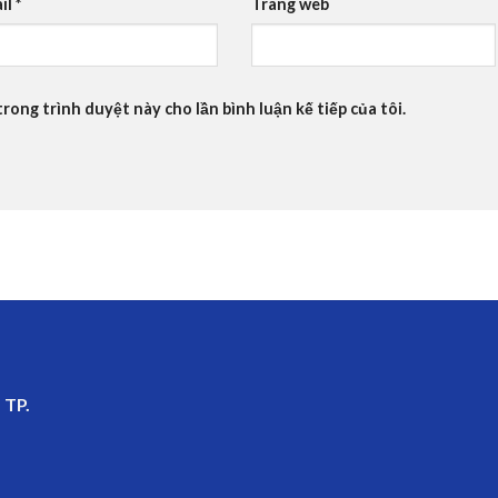
il
*
Trang web
trong trình duyệt này cho lần bình luận kế tiếp của tôi.
 TP.