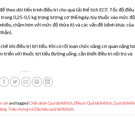
ể theo dõi tiến trình điều trị cho quá tải thể tích ECF. Tốc độ điều
n trong 0,25-0,5 kg trọng lượng cơ thể/ngày, tùy thuộc vào mức độ
 nhiều, chậm hơn với mức độ thừa ít) và các vấn đề bệnh khác của
thận).
hẽ khi điều trị lợi tiểu. Khi có rối loạn chức năng cơ quan nặng h
 triển với thuốc lợi tiểu đường uống, cần thiết điều trị nội trú và
m cân
and tagged
Chẩn đoán Quá tải thể tích
,
Điều trị Quá tải thể tích
,
Quá tải thể t
tăng
,
Triệu chứng và Dấu hiệu quá tải thể tích
.