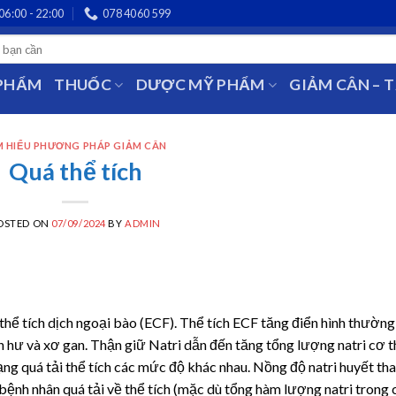
06:00 - 22:00
078 4060 599
 PHẨM
THUỐC
DƯỢC MỸ PHẨM
GIẢM CÂN – 
M HIỂU PHƯƠNG PHÁP GIẢM CÂN
Quá thể tích
OSTED ON
07/09/2024
BY
ADMIN
a thể tích dịch ngoại bào (ECF). Thể tích ECF tăng điển hình thường
ận hư và xơ gan. Thận giữ Natri dẫn đến tăng tổng lượng natri cơ t
ạng quá tải thể tích các mức độ khác nhau. Nồng độ natri huyết th
ệnh nhân quá tải về thể tích (mặc dù tổng hàm lượng natri trong 