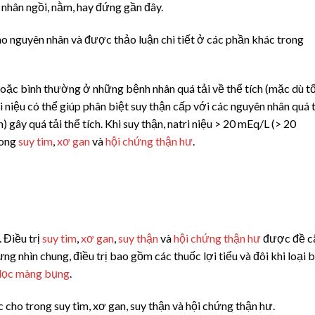
 nhân ngồi, nằm, hay đứng gần đây.
o nguyên nhân và được thảo luận chi tiết ở các phần khác trong
hoặc bình thường ở những bệnh nhân quá tải về thể tích (mặc dù t
i niệu có thể giúp phân biệt suy thận cấp với các nguyên nhân quá 
 gây quá tải thể tích. Khi suy thận, natri niệu > 20 mEq/L (> 20
rong
suy tim
,
xơ gan
và
hội chứng thận hư
.
 Điều trị
suy tim
,
xơ gan
,
suy thận
và
hội chứng thận hư
được đề c
nhìn chung, điều trị bao gồm các thuốc lợi tiểu và đôi khi loại 
lọc màng bụng
.
 cho trong suy tim, xơ gan, suy thận và hội chứng thận hư.