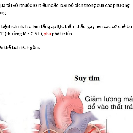
 quá tải với thuốc lợi tiểu hoặc loại bỏ dịch thông qua các phương
ụng.
lý bệnh chính. Nó làm tăng áp lực thẩm thấu, gây nên các cơ chế bù
CF (thường là
>
2,5 L),
phù
phát triển.
ải thể tích ECF gồm: