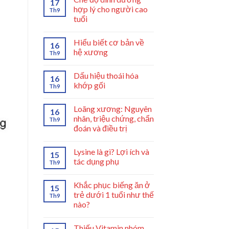
17
hợp lý cho người cao
Th9
tuổi
Hiểu biết cơ bản về
16
hệ xương
Th9
Dấu hiệu thoái hóa
16
khớp gối
Th9
Loãng xương: Nguyên
16
nhân, triệu chứng, chẩn
Th9
đoán và điều trị
Lysine là gì? Lợi ích và
15
tác dụng phụ
Th9
Khắc phục biếng ăn ở
15
trẻ dưới 1 tuổi như thế
Th9
nào?
Thiếu Vitamin nhóm