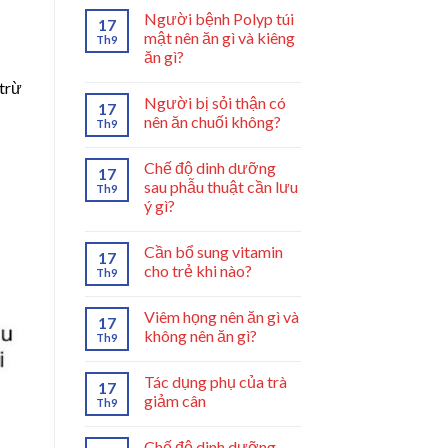
Người bệnh Polyp túi
17
mật nên ăn gì và kiêng
Th9
ăn gì?
 trừ
Người bị sỏi thận có
17
nên ăn chuối không?
Th9
Chế độ dinh dưỡng
17
sau phẫu thuật cần lưu
Th9
ý gì?
Cần bổ sung vitamin
17
cho trẻ khi nào?
Th9
Viêm họng nên ăn gì và
17
không nên ăn gì?
Th9
Tác dụng phụ của trà
17
giảm cân
Th9
Chế độ dinh dưỡng