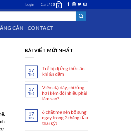
Login
Cart /
₫
0
0
TĂNG CÂN
CONTACT
BÀI VIẾT MỚI NHẤT
Trẻ bị dị ứng thức ăn
17
khi ăn dặm
Th9
Viêm dạ dày, chướng
17
hơi kèm đói nhiều phải
Th9
làm sao?
6 chất mẹ nên bổ sung
17
hể.
ngay trong 3 tháng đầu
Th9
anh
thai kỳ!
cơ