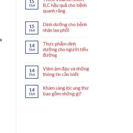
15
B,C hậu quả cho bệnh
Th9
quanh răng
Dinh dưỡng cho bệnh
15
nhân lao phổi
Th9
a
Thực phẩm dinh
14
dưỡng cho người tiểu
Th9
đường
Viêm âm đạo và những
14
thông tin cần biết
Th9
Khám sàng lọc ung thư
14
bao gồm những gì?
Th9