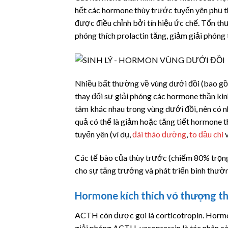
hết các hormone thùy trước tuyến yên phụ thu
được điều chỉnh bởi tín hiệu ức chế. Tổn th
phóng thích prolactin tăng, giảm giải phóng
Nhiều bất thường về vùng dưới đồi (bao gồm
thay đổi sự giải phóng các hormone thần ki
tâm khác nhau trong vùng dưới đồi, nên có 
quả có thể là giảm hoặc tăng tiết hormone t
tuyến yên (ví dụ,
đái tháo đường
,
to đầu chi
v
Các tế bào của thùy trước (chiếm 80% trọng
cho sự tăng trưởng và phát triển bình thườn
Hormone kích thích vỏ thượng t
ACTH còn được gọi là
corticotropin
. Horm
giải phóng ACTH,
vasopressin
là tác nhân c