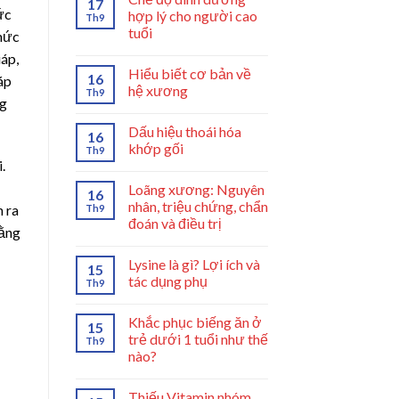
17
ức
hợp lý cho người cao
Th9
tuổi
mức
áp,
Hiểu biết cơ bản về
16
áp
hệ xương
Th9
ng
Dấu hiệu thoái hóa
16
khớp gối
Th9
.
Loãng xương: Nguyên
16
nhân, triệu chứng, chẩn
n ra
Th9
đoán và điều trị
bằng
Lysine là gì? Lợi ích và
15
tác dụng phụ
Th9
Khắc phục biếng ăn ở
15
trẻ dưới 1 tuổi như thế
Th9
nào?
Thiếu Vitamin nhóm