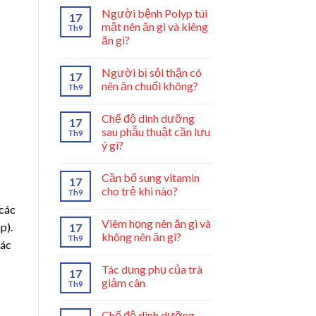
Người bệnh Polyp túi
17
mật nên ăn gì và kiêng
Th9
ăn gì?
Người bị sỏi thận có
17
nên ăn chuối không?
Th9
Chế độ dinh dưỡng
17
sau phẫu thuật cần lưu
Th9
ý gì?
Cần bổ sung vitamin
17
cho trẻ khi nào?
Th9
 các
Viêm họng nên ăn gì và
p).
17
không nên ăn gì?
Th9
các
Tác dụng phụ của trà
17
giảm cân
Th9
Chế độ dinh dưỡng