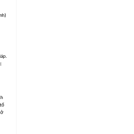
nh)
iáp.
c
ch
 tố
 ở