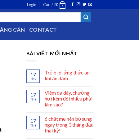
Login
Cart /
₫
0
0
TĂNG CÂN
CONTACT
BÀI VIẾT MỚI NHẤT
Trẻ bị dị ứng thức ăn
17
khi ăn dặm
Th9
Viêm dạ dày, chướng
17
hơi kèm đói nhiều phải
Th9
làm sao?
6 chất mẹ nên bổ sung
17
ngay trong 3 tháng đầu
Th9
t
thai kỳ!