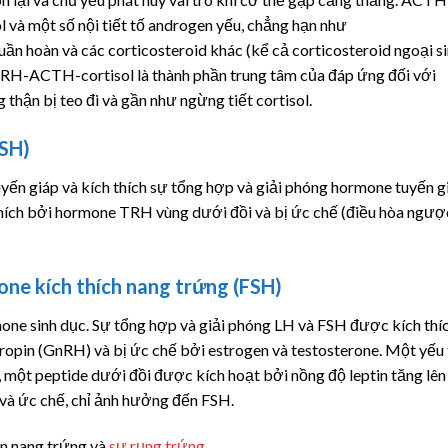
l
và một số nội tiết tố androgen yếu, chẳng hạn như
uần hoàn và các corticosteroid khác (kể cả corticosteroid ngoại si
c CRH-ACTH-
cortisol
là thành phần trung tâm của đáp ứng đối với
thận bị teo đi và gần như ngừng tiết
cortisol
.
TSH)
yến giáp và kích thích sự tổng hợp và giải phóng hormone tuyến g
hích bởi hormone TRH vùng dưới đồi và bị ức chế (điều hòa ngượ
ne kích thích nang trứng (FSH)
one sinh dục. Sự tổng hợp và giải phóng LH và FSH được kích thí
ropin (GnRH) và bị ức chế bởi
estrogen
và
testosterone
. Một yếu
 một peptide dưới đồi được kích hoạt bởi nồng độ leptin tăng lên
a và ức chế, chỉ ảnh hưởng đến FSH.
iển nang trứng và
sự rụng trứng
.