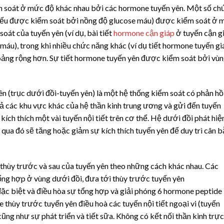
ểm soát ở mức độ khác nhau bởi các hormone tuyến yên. Một số ch
 yếu được kiểm soát bởi nồng độ glucose máu) được kiểm soát ở 
oát của tuyến yên (ví dụ, bài tiết
hormone cận giáp
ở tuyến cận gi
máu), trong khi nhiều chức năng khác (ví dụ tiết hormone tuyến gi
oảng rộng hơn. Sự tiết hormone tuyến yên được kiểm soát bởi vù
n (trục dưới đồi-tuyến yên) là một hệ thống kiểm soát có phản hồi
cả các khu vực khác của hệ thần kinh trung ương và gửi đến tuyến
 kích thích một vài tuyến nội tiết trên cơ thể. Hệ dưới đồi phát hiệ
qua đó sẽ tăng hoặc giảm sự kích thích tuyến yên để duy trì cân 
 thùy trước và sau của tuyến yên theo những cách khác nhau. Các
ổng hợp ở vùng dưới đồi, đưa tới thùy trước tuyến yên
c biệt và điều hòa sự tổng hợp và giải phóng 6 hormone peptide
 thùy trước tuyến yên điều hoà các tuyến nội tiết ngoại vi (tuyến
cũng như sự phát triển và tiết sữa. Không có kết nối thần kinh trực