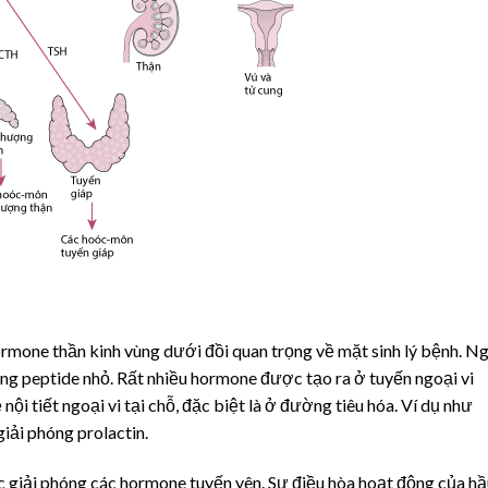
ormone thần kinh vùng dưới đồi quan trọng về mặt sinh lý bệnh
. N
hững peptide nhỏ. Rất nhiều hormone được tạo ra ở tuyến ngoại vi
ội tiết ngoại vi tại chỗ, đặc biệt là ở đường tiêu hóa. Ví dụ như
giải phóng prolactin.
c giải phóng các hormone tuyến yên. Sự điều hòa hoạt động của hầ