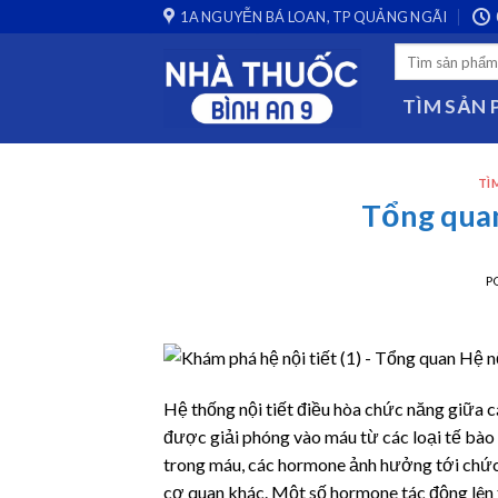
Mối quan hệ vùng hạ đồi – tuyến yên
Chức năng thùy trước tuyến yên
Skip
1A NGUYỄN BÁ LOAN, TP QUẢNG NGÃI
to
Search
content
for:
TÌM SẢN
TÌ
Tổng quan
P
Hệ thống nội tiết điều hòa chức năng giữa c
được giải phóng vào máu từ các loại tế bào đ
trong máu, các hormone ảnh hưởng tới chức n
cơ quan khác. Một số hormone tác động lên 