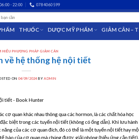
06:00 - 22:00
078 4060 599
 PHẨM
THUỐC
DƯỢC MỸ PHẨM
GIẢM CÂN – 
M HIỂU PHƯƠNG PHÁP GIẢM CÂN
 về hệ thống hệ nội tiết
OSTED ON
04/09/2024
BY
ADMIN
ác cơ quan khác nhau thông qua các hormon, là các chất hóa học
ặc biệt trong các tuyến nội tiết (không có ống dẫn). Khi lưu hành
ăng của các cơ quan đích, đó có thể là một tuyến nội tiết hay mộ
tế bào của cơ quan mà chúng được giải phóng (hiệu ứng cận tiết),