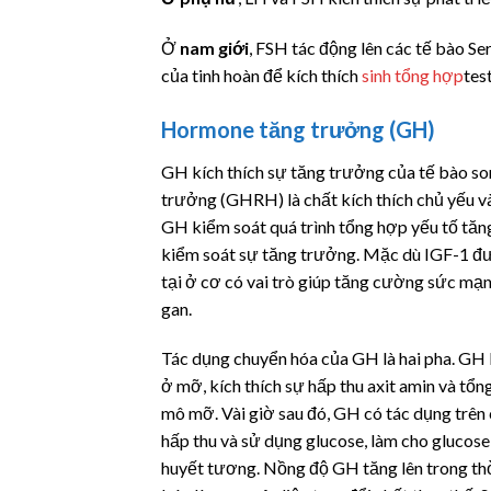
Ở
nam giới
, FSH tác động lên các tế bào Ser
của tinh hoàn để kích thích
sinh tổng hợp
tes
Hormone tăng trưởng (GH)
GH kích thích sự tăng trưởng của tế bào so
trưởng (GHRH) là chất kích thích chủ yếu v
GH kiểm soát quá trình tổng hợp yếu tố tă
kiểm soát sự tăng trưởng. Mặc dù IGF-1 đượ
tại ở cơ có vai trò giúp tăng cường sức mạn
gan.
Tác dụng chuyển hóa của GH là hai pha. GH 
ở mỡ, kích thích sự hấp thu axit amin và tổn
mô mỡ. Vài giờ sau đó, GH có tác dụng trê
hấp thu và sử dụng glucose, làm cho glucose 
huyết tương. Nồng độ GH tăng lên trong thờ