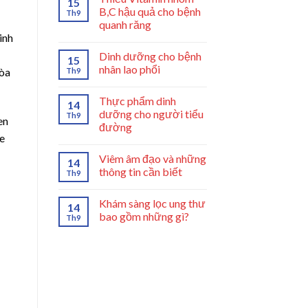
15
B,C hậu quả cho bệnh
Th9
quanh răng
inh
Dinh dưỡng cho bệnh
15
nhân lao phổi
hòa
Th9
Thực phẩm dinh
14
dưỡng cho người tiểu
Th9
en
đường
e
Viêm âm đạo và những
14
thông tin cần biết
Th9
Khám sàng lọc ung thư
14
bao gồm những gì?
Th9