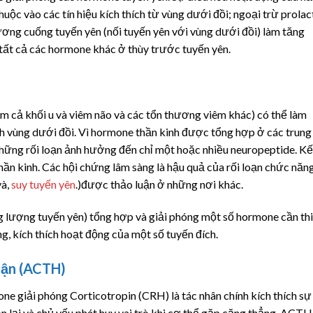
ộc vào các tín hiệu kích thích từ vùng dưới đồi; ngoại trừ prolact
ương cuống tuyến yên (nối tuyến yên với vùng dưới đồi) làm tăng
 tất cả các hormone khác ở thùy trước tuyến yên.
 cả khối u và viêm não và các tổn thương viêm khác) có thể làm
nh vùng dưới đồi. Vì hormone thần kinh được tổng hợp ở các trung
những rối loạn ảnh hưởng đến chỉ một hoặc nhiều neuropeptide. Kế
hần kinh. Các hội chứng lâm sàng là hậu quả của rối loạn chức năn
à,
suy tuyến yên
.)được thảo luận ở những nơi khác.
 lượng tuyến yên) tổng hợp và giải phóng một số hormone cần th
g, kích thích hoạt động của một số tuyến đích.
hận (ACTH)
one giải phóng
Corticotropin
(CRH) là tác nhân chính kích thích sự
òn lại và chủ yếu phát huy vai trò khi cơ thể gặp căng thẳng. ACTH