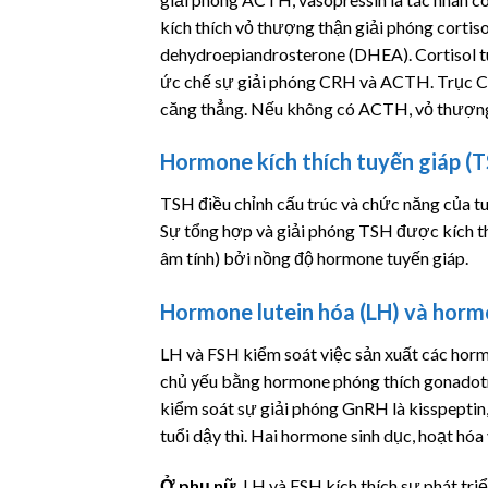
kích thích vỏ thượng thận giải phóng
cortiso
dehydroepiandrosterone (DHEA).
Cortisol
t
ức chế sự giải phóng CRH và ACTH. Trụ
căng thẳng. Nếu không có ACTH, vỏ thượng 
Hormone kích thích tuyến giáp (
TSH điều chỉnh cấu trúc và chức năng của tu
Sự tổng hợp và giải phóng TSH được kích t
âm tính) bởi nồng độ hormone tuyến giáp.
Hormone lutein hóa (LH) và hormo
LH và FSH kiểm soát việc sản xuất các horm
chủ yếu bằng hormone phóng thích gonadot
kiểm soát sự giải phóng GnRH là kisspeptin,
tuổi dậy thì. Hai hormone sinh dục, hoạt hó
Ở phụ nữ
, LH và FSH kích thích sự phát tr