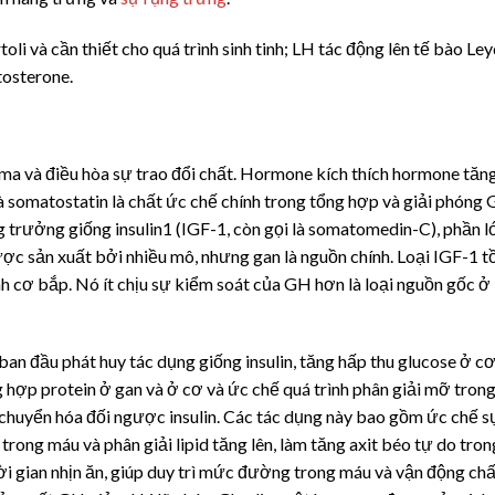
toli và cần thiết cho quá trình sinh tinh; LH tác động lên tế bào Le
tosterone
.
ma và điều hòa sự trao đổi chất. Hormone kích thích hormone tăn
à
somatostatin
là chất ức chế chính trong tổng hợp và giải phóng 
ng trưởng giống
insulin
1 (IGF-1, còn gọi là somatomedin-C), phần l
c sản xuất bởi nhiều mô, nhưng gan là nguồn chính. Loại IGF-1 t
h cơ bắp. Nó ít chịu sự kiểm soát của GH hơn là loại nguồn gốc ở
ban đầu phát huy tác dụng giống
insulin
, tăng hấp thu glucose ở cơ
g hợp protein ở gan và ở cơ và ức chế quá trình phân giải mỡ tron
n chuyển hóa đối ngược
insulin
. Các tác dụng này bao gồm ức chế s
trong máu và phân giải lipid tăng lên, làm tăng axit béo tự do tron
i gian nhịn ăn, giúp duy trì mức đường trong máu và vận động chấ