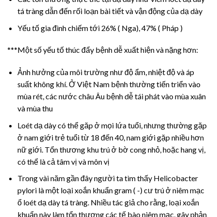
tá tràng dẫn đến rối loạn bài tiết và vận động của dạ dày
Yếu tố gia đình chiếm tới 26% ( Nga), 47% ( Pháp )
***Một số yếu tố thúc đẩy bệnh dễ xuất hiện và nặng hơn:
Ảnh hưởng của môi trường như độ ẩm, nhiệt độ và áp
suất không khí. Ở Việt Nam bệnh thường tiến triển vào
mùa rét, các nước châu Âu bệnh dễ tái phát vào mùa xuân
và mùa thu
Loét dạ dày có thể găp ở mọi lứa tuổi, nhưng thường gặp
ở nam giới trẻ tuổi từ 18 đến 40, nam giới gặp nhiều hơn
nữ giới. Tổn thương khu trú ở bờ cong nhỏ, hoặc hang vị,
có thể là cả tâm vị và môn vị
Trong vài năm gần đây người ta tìm thấy Helicobacter
pylori là một loại xoắn khuẩn gram ( -) cư trú ở niêm mạc
ổ loét dạ dày tá tràng. Nhiều tác giả cho rằng, loại xoắn
khuẩn này làm tổn thương các tế bào niêm mạc, gây phản