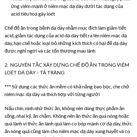
ứng viêm mạnh ở niêm mạc dạ dày dưới tác dụng của
acid tiêu hoá gây loét
Chế độ ăn trong bệnh dạ dày nhằm mục đích làm giảm tiết
acid, giảm tác dụng của acid dạ dày tiết ra lên niêm mạc dạ
dày, hạn chế hoặc loại bỏ những kích thích có hại để dạ dày
được nghỉ ngơi và các tổn thương mau lành
2. NGUYÊN TẮC XÂY DỰNG CHẾ ĐỘ ĂN TRONG VIÊM
LOÉT DẠ DÀY – TÁ TRÀNG
*** Sử dụng các thức ăn mềm có khả năng bao bọc, che chở
niêm mạc dạ dày và thích hợp với từng người
Nấu chín, nình nhừ thức ăn, không nên dùng thực phẩm ăn
sống, nhai kỹ, ăn chậm. Không nên ăn thức ăn quá nóng hoặc
quá lạnh vì thức ăn lạnh quá làm co bóp mạnh cơ dạ dày, thức
ăn nóng quá cũng làm cho niêm mạc dạ dày xung huyết và co