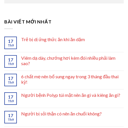
BÀI VIẾT MỚI NHẤT
Trẻ bị dị ứng thức ăn khi ăn dặm
17
Th9
Viêm dạ dày, chướng hơi kèm đói nhiều phải làm
17
sao?
Th9
6 chất mẹ nên bổ sung ngay trong 3 tháng đầu thai
17
kỳ!
Th9
Người bệnh Polyp túi mật nên ăn gì và kiêng ăn gì?
17
Th9
Người bị sỏi thận có nên ăn chuối không?
17
Th9