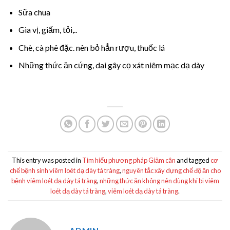
Sữa chua
Gia vị, giấm, tỏi,..
Chè, cà phê đặc. nên bỏ hẳn rượu, thuốc lá
Những thức ăn cứng, dai gây cọ xát niêm mạc dạ dày
This entry was posted in
Tìm hiểu phương pháp Giảm cân
and tagged
cơ
chế bệnh sinh viêm loét dạ dày tá tràng
,
nguyên tắc xây dựng chế độ ăn cho
bệnh viêm loét dạ dày tá tràng
,
những thức ăn không nên dùng khi bị viêm
loét dạ dày tá tràng
,
viêm loét dạ dày tá tràng
.