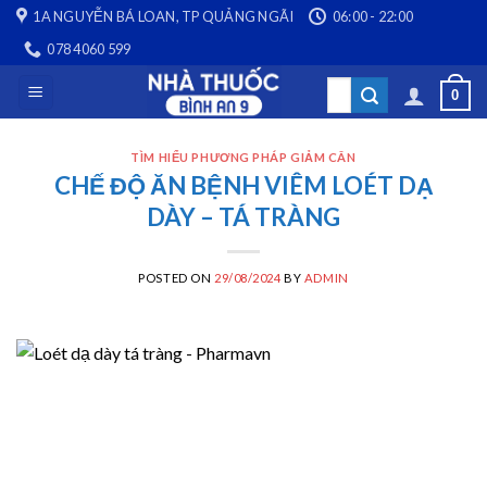
Skip
1A NGUYỄN BÁ LOAN, TP QUẢNG NGÃI
06:00 - 22:00
to
078 4060 599
content
Search
0
for:
TÌM HIỂU PHƯƠNG PHÁP GIẢM CÂN
CHẾ ĐỘ ĂN BỆNH VIÊM LOÉT DẠ
DÀY – TÁ TRÀNG
POSTED ON
29/08/2024
BY
ADMIN