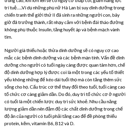
trùng cao, khi lớn lên sẽ có nguy cơ thấp còi, giảm năng lực
trí tuệ…..Ví dụ những phụ nữ Hà Lan bị suy dinh dưỡng trong
chiến tranh thế giới thứ II đã sinh ra những người con, bây
giờ đã trưởng thành, rất nhạy cảm với bệnh đái tháo đường
không phụ thuộc Insulin, tăng huyết áp và bệnh mạch vành
tim.
Người già thiếu hoặc thừa dinh dưỡng sẽ có nguy cơ cao
mắc các bệnh dinh dưỡng và các bệnh mạn tính. Vấn đề dinh
dưỡng cho người có tuổi ngày càng được quan tâm hơn, chế
độ dinh dưỡng hợp lý được coi là một trong các yếu tố thiết
yếu không những để kéo dài tuổi thọ mà còn tăng thêm sức
sống cho họ. Cấu trúc cơ thể thay đổi theo tuổi, tuổi càng cao
tổ chức cơ càng giảm dần. Do đó, duy trì tổ chức cơ ở người
có tuổi là một chiến lược duy trì sức khoẻ. Nhu cầu năng
lượng giảm dần nên đậm độ các chất dinh dưỡng trong chế
độ ăn của người có tuổi phải tăng cao để đề phòng thiếu
protein, kẽm, vitamin B6, B12 và D.