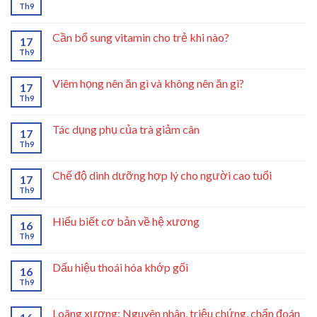
Th9
Cần bổ sung vitamin cho trẻ khi nào?
17
Th9
Viêm họng nên ăn gì và không nên ăn gì?
17
Th9
Tác dụng phụ của trà giảm cân
17
Th9
Chế độ dinh dưỡng hợp lý cho người cao tuổi
17
Th9
Hiểu biết cơ bản về hệ xương
16
Th9
Dấu hiệu thoái hóa khớp gối
16
Th9
Loãng xương: Nguyên nhân, triệu chứng, chẩn đoán