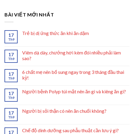
BÀI VIẾT MỚI NHẤT
Trẻ bị dị ứng thức ăn khi ăn dặm
17
Th9
Viêm dạ dày, chướng hơi kèm đói nhiều phải làm
17
sao?
Th9
6 chất mẹ nên bổ sung ngay trong 3 tháng đầu thai
17
kỳ!
Th9
Người bệnh Polyp túi mật nên ăn gì và kiêng ăn gì?
17
Th9
Người bị sỏi thận có nên ăn chuối không?
17
Th9
Chế độ dinh dưỡng sau phẫu thuật cần lưu ý gì?
17