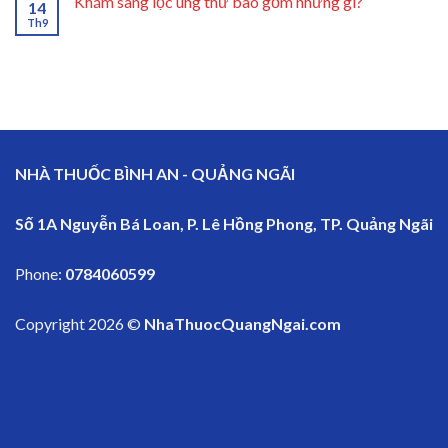
Khám sàng lọc ung thư bao gồm những gì?
14
Th9
NHÀ THUỐC BÌNH AN - QUẢNG NGÃI
Số 1A Nguyễn Bá Loan, P. Lê Hồng Phong, TP. Quảng Ngãi
Phone:
0784060599
Copyright 2026 ©
NhaThuocQuangNgai.com