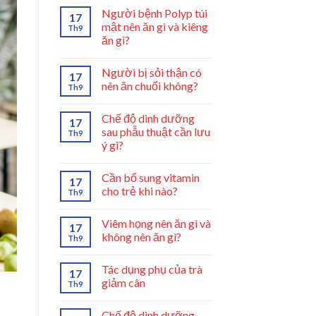
Người bệnh Polyp túi
17
mật nên ăn gì và kiêng
Th9
ăn gì?
Người bị sỏi thận có
17
nên ăn chuối không?
Th9
Chế độ dinh dưỡng
17
sau phẫu thuật cần lưu
Th9
ý gì?
Cần bổ sung vitamin
17
cho trẻ khi nào?
Th9
Viêm họng nên ăn gì và
17
không nên ăn gì?
Th9
Tác dụng phụ của trà
17
giảm cân
Th9
Chế độ dinh dưỡng