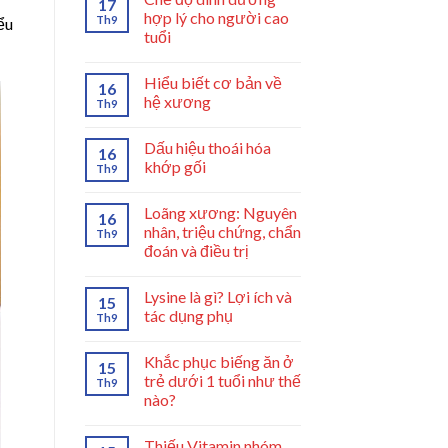
17
hợp lý cho người cao
Th9
ểu
tuổi
Hiểu biết cơ bản về
16
hệ xương
Th9
Dấu hiệu thoái hóa
16
khớp gối
Th9
Loãng xương: Nguyên
16
nhân, triệu chứng, chẩn
Th9
đoán và điều trị
Lysine là gì? Lợi ích và
15
tác dụng phụ
Th9
Khắc phục biếng ăn ở
15
trẻ dưới 1 tuổi như thế
Th9
nào?
Thiếu Vitamin nhóm