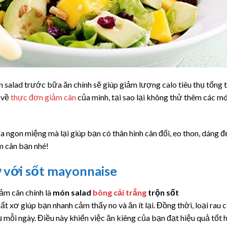
ăn salad trước bữa ăn chính sẽ giúp giảm lượng calo tiêu thụ tổng 
 về
thực đơn giảm cân
của mình, tại sao lại không thử thêm các m
 ngon miệng mà lại giúp bạn có thân hình cân đối, eo thon, dáng đ
m cân bạn nhé!
ơ với sốt mayonnaise
iảm cân chính là
món salad
bông cải trắng
trộn sốt
ất xơ giúp bạn nhanh cảm thấy no và ăn ít lại. Đồng thời, loại rau 
 mỗi ngày. Điều này khiến việc ăn kiêng của bạn đạt hiệu quả tốt 