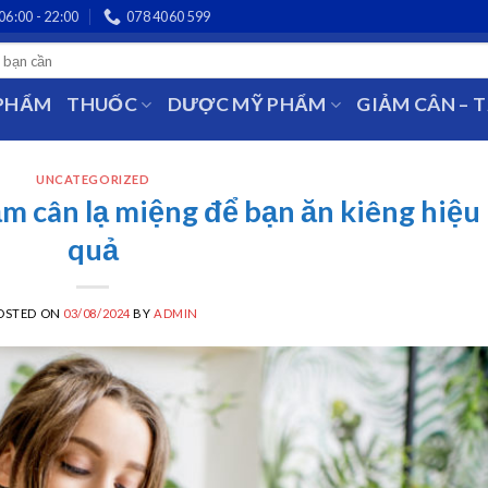
06:00 - 22:00
078 4060 599
 PHẨM
THUỐC
DƯỢC MỸ PHẨM
GIẢM CÂN – 
UNCATEGORIZED
ảm cân lạ miệng để bạn ăn kiêng hiệu
quả
OSTED ON
03/08/2024
BY
ADMIN