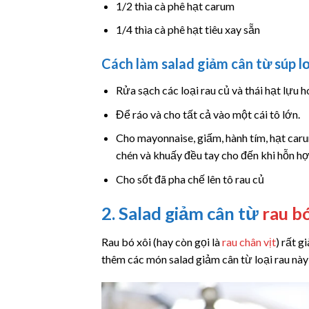
1/2 thìa cà phê hạt carum
1/4 thìa cà phê hạt tiêu xay sẵn
Cách làm salad giảm cân
từ súp l
Rửa sạch các loại rau củ và thái hạt lựu h
Để ráo và cho tất cả vào một cái tô lớn.
Cho mayonnaise, giấm, hành tím, hạt carum
chén và khuấy đều tay cho đến khi hỗn hợ
Cho sốt đã pha chế lên tô rau củ
2. Salad giảm cân từ
rau b
Rau bó xôi (hay còn gọi là
rau chân vịt
) rất g
thêm các món salad giảm cân từ loại rau này