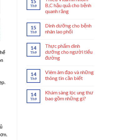
15
B,C hậu quả cho bệnh
Th9
quanh răng
Dinh dưỡng cho bệnh
15
nhân lao phổi
Th9
Thực phẩm dinh
14
dưỡng cho người tiểu
thể
Th9
đường
ón
Viêm âm đạo và những
14
thông tin cần biết
Th9
ẹp.
Khám sàng lọc ung thư
14
bao gồm những gì?
Th9
củ
hơn.