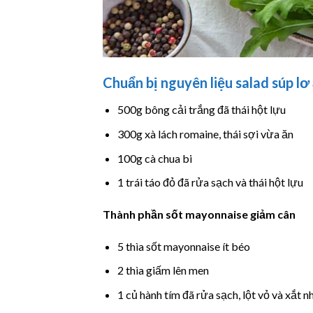
Chuẩn bị nguyên liệu
salad súp lơ
500g bông cải trắng đã thái hột lựu
300g xà lách romaine, thái sợi vừa ăn
100g cà chua bi
1 trái táo đỏ đã rửa sạch và thái hột lựu
Thành phần sốt mayonnaise giảm cân
5 thìa sốt mayonnaise ít béo
2 thìa giấm lên men
1 củ hành tím đã rửa sạch, lột vỏ và xắt n