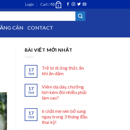
Login
Cart /
₫
0
0
TĂNG CÂN
CONTACT
BÀI VIẾT MỚI NHẤT
Trẻ bị dị ứng thức ăn
17
khi ăn dặm
Th9
Viêm dạ dày, chướng
17
hơi kèm đói nhiều phải
Th9
làm sao?
6 chất mẹ nên bổ sung
17
ngay trong 3 tháng đầu
Th9
thai kỳ!