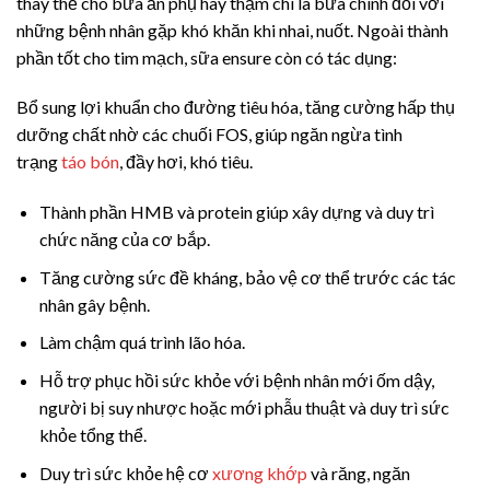
thay thế cho bữa ăn phụ hay thậm chí là bữa chính đối với
những bệnh nhân gặp khó khăn khi nhai, nuốt. Ngoài thành
phần tốt cho tim mạch, sữa ensure còn có tác dụng:
Bổ sung lợi khuẩn cho đường tiêu hóa, tăng cường hấp thụ
dưỡng chất nhờ các chuối FOS, giúp ngăn ngừa tình
trạng
táo bón
, đầy hơi, khó tiêu.
Thành phần HMB và protein giúp xây dựng và duy trì
chức năng của cơ bắp.
Tăng cường sức đề kháng, bảo vệ cơ thể trước các tác
nhân gây bệnh.
Làm chậm quá trình lão hóa.
Hỗ trợ phục hồi sức khỏe với bệnh nhân mới ốm dậy,
người bị suy nhược hoặc mới phẫu thuật và duy trì sức
khỏe tổng thể.
Duy trì sức khỏe hệ cơ
xương khớp
và răng, ngăn