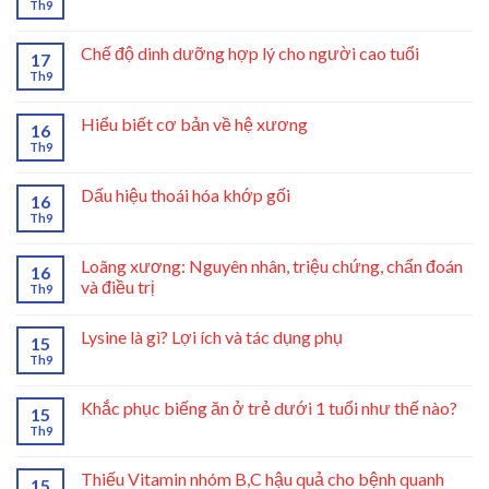
Th9
Chế độ dinh dưỡng hợp lý cho người cao tuổi
17
Th9
Hiểu biết cơ bản về hệ xương
16
Th9
Dấu hiệu thoái hóa khớp gối
16
Th9
Loãng xương: Nguyên nhân, triệu chứng, chẩn đoán
16
và điều trị
Th9
Lysine là gì? Lợi ích và tác dụng phụ
15
Th9
Khắc phục biếng ăn ở trẻ dưới 1 tuổi như thế nào?
15
Th9
Thiếu Vitamin nhóm B,C hậu quả cho bệnh quanh
15