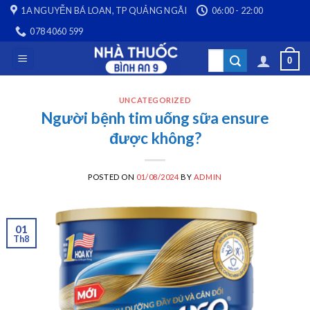
Skip
1A NGUYỄN BÁ LOAN, TP QUẢNG NGÃI
06:00 - 22:00
to
078 4060 599
content
Search
0
for:
UNCATEGORIZED
Người bệnh tim uống sữa ensure
được không?
POSTED ON
01/08/2024
BY
ADMIN
01
Th8