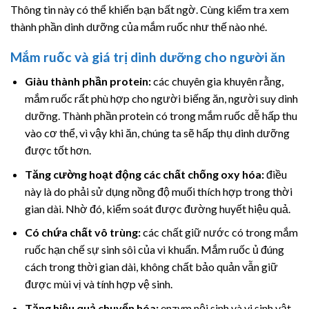
Thông tin này có thể khiến bạn bất ngờ. Cùng kiểm tra xem
thành phần dinh dưỡng của mắm ruốc như thế nào nhé.
Mắm ruốc và giá trị dinh dưỡng cho người ăn
Giàu thành phần protein:
các chuyên gia khuyên rằng,
mắm ruốc rất phù hợp cho người biếng ăn, người suy dinh
dưỡng. Thành phần protein có trong mắm ruốc dễ hấp thu
vào cơ thể, vì vậy khi ăn, chúng ta sẽ hấp thụ dinh dưỡng
được tốt hơn.
Tăng cường hoạt động các chất chống oxy hóa:
điều
này là do phải sử dụng nồng độ muối thích hợp trong thời
gian dài. Nhờ đó, kiểm soát được đường huyết hiệu quả.
Có chứa chất vô trùng:
các chất giữ nước có trong mắm
ruốc hạn chế sự sinh sôi của vi khuẩn. Mắm ruốc ủ đúng
cách trong thời gian dài, không chất bảo quản vẫn giữ
được mùi vị và tính hợp vệ sinh.
Tăng hiệu quả chuyển hóa:
enzym nội sinh và vi sinh vật