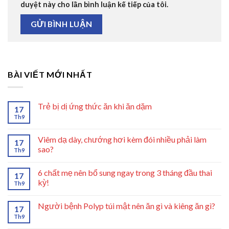
duyệt này cho lần bình luận kế tiếp của tôi.
BÀI VIẾT MỚI NHẤT
Trẻ bị dị ứng thức ăn khi ăn dặm
17
Th9
Viêm dạ dày, chướng hơi kèm đói nhiều phải làm
17
sao?
Th9
6 chất mẹ nên bổ sung ngay trong 3 tháng đầu thai
17
kỳ!
Th9
Người bệnh Polyp túi mật nên ăn gì và kiêng ăn gì?
17
Th9