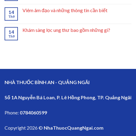
Viêm âm đạo và những thông tin cần biết
14
Th9
Khám sàng lọc ung thư bao gồm những gì?
14
Th9
NHÀ THUỐC BÌNH AN - QUẢNG NGÃI
Số 1A Nguyễn Bá Loan, P. Lê Hồng Phong, TP. Quảng Ngãi
Phone:
0784060599
Copyright 2026 ©
NhaThuocQuangNgai.com