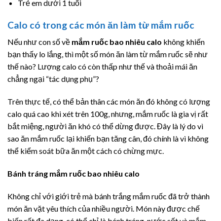
Trẻ em dưới 1 tuổi
Calo có trong các món ăn làm từ mắm ruốc
Nếu như con số về
mắm ruốc bao nhiêu calo
không khiến
bạn thấy lo lắng, thì một số món ăn làm từ mắm ruốc sẽ như
thế nào? Lượng calo có còn thấp như thế và thoải mái ăn
chẳng ngại “tác dụng phụ”?
Trên thực tế, có thể bản thân các món ăn đó không có lượng
calo quá cao khi xét trên 100g, nhưng, mắm ruốc là gia vị rất
bắt miệng, người ăn khó có thể dừng được. Đây là lý do vì
sao ăn mắm ruốc lại khiến bạn tăng cân, đó chính là vì không
thể kiểm soát bữa ăn một cách có chừng mực.
Bánh tráng mắm ruốc bao nhiêu calo
Không chỉ với giới trẻ mà bánh trắng mắm ruốc đã trở thành
món ăn vặt yêu thích của nhiều người. Món này được chế
biến rất đa dạng, có thể chỉ là bánh tráng, nước sốt và mắm