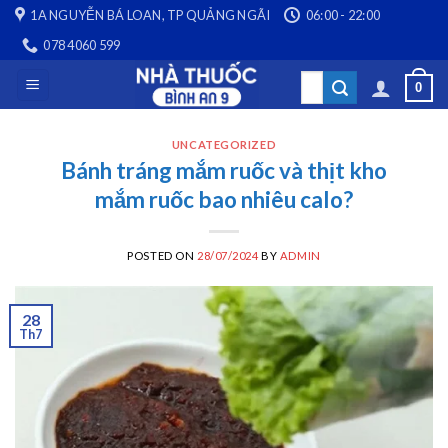
Skip
1A NGUYỄN BÁ LOAN, TP QUẢNG NGÃI
06:00 - 22:00
to
078 4060 599
content
Search
0
for:
UNCATEGORIZED
Bánh tráng mắm ruốc và thịt kho
mắm ruốc bao nhiêu calo?
POSTED ON
28/07/2024
BY
ADMIN
28
Th7