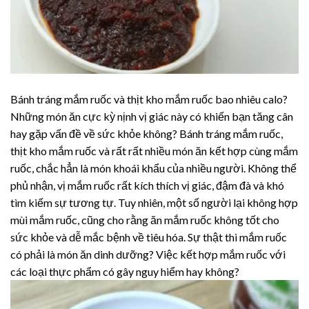
Bánh tráng mắm ruốc và thịt kho mắm ruốc bao nhiêu calo?
Những món ăn cực kỳ nịnh vị giác này có khiến bạn tăng cân
hay gặp vấn đề về sức khỏe không? Bánh tráng mắm ruốc,
thịt kho mắm ruốc và rất rất nhiều món ăn kết hợp cùng mắm
ruốc, chắc hẳn là món khoái khẩu của nhiều người. Không thể
phủ nhận, vị mắm ruốc rất kích thích vị giác, đậm đà và khó
tìm kiếm sự tương tự. Tuy nhiên, một số người lại không hợp
mùi mắm ruốc, cũng cho rằng ăn mắm ruốc không tốt cho
sức khỏe và dễ mắc bệnh về tiêu hóa. Sự thật thì mắm ruốc
có phải là món ăn dinh dưỡng? Việc kết hợp mắm ruốc với
các loại thực phẩm có gây nguy hiểm hay không?