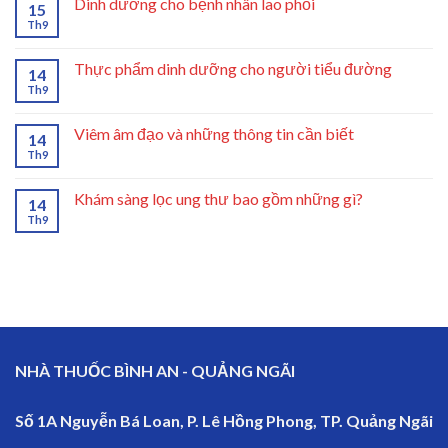
Dinh dưỡng cho bệnh nhân lao phổi
15
Th9
Thực phẩm dinh dưỡng cho người tiểu đường
14
Th9
Viêm âm đạo và những thông tin cần biết
14
Th9
Khám sàng lọc ung thư bao gồm những gì?
14
Th9
NHÀ THUỐC BÌNH AN - QUẢNG NGÃI
Số 1A Nguyễn Bá Loan, P. Lê Hồng Phong, TP. Quảng Ngãi