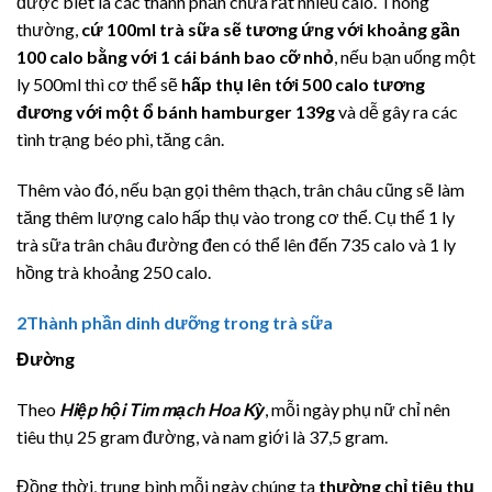
được biết là các thành phần chứa rất nhiều calo. Thông
thường,
cứ 100ml trà sữa sẽ tương ứng với khoảng gần
100 calo bằng với 1 cái bánh bao cỡ nhỏ
, nếu bạn uống một
ly 500ml thì cơ thể sẽ
hấp thụ lên tới 500 calo tương
đương với một ổ bánh hamburger 139g
và dễ gây ra các
tình trạng béo phì, tăng cân.
Thêm vào đó, nếu bạn gọi thêm thạch, trân châu cũng sẽ làm
tăng thêm lượng calo hấp thụ vào trong cơ thể. Cụ thể 1 ly
trà sữa trân châu đường đen có thể lên đến 735 calo và 1 ly
hồng trà khoảng 250 calo.
2
Thành phần dinh dưỡng trong trà sữa
Đường
Theo
Hiệp hội Tim mạch Hoa Kỳ
, mỗi ngày phụ nữ chỉ nên
tiêu thụ 25 gram đường, và nam giới là 37,5 gram.
Đồng thời, trung bình mỗi ngày chúng ta
thường chỉ tiêu thụ