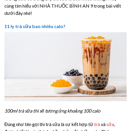
cùng tìm hiểu với NHÀ THUỐC BÌNH AN 9 trong bài viết
dưới đây nhé!
1
1 ly trà sữa bao nhiêu calo?
100ml trà sữa thì sẽ tương ứng khoảng 100 calo
Đúng như tên gọi thì trà sữa là sự kết hợp từ
trà
và
sữa
,