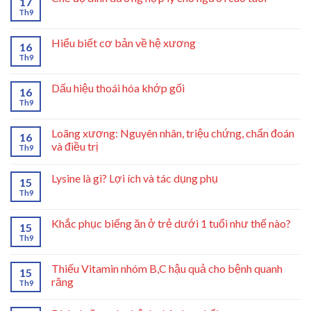
17
Th9
Hiểu biết cơ bản về hệ xương
16
Th9
Dấu hiệu thoái hóa khớp gối
16
Th9
Loãng xương: Nguyên nhân, triệu chứng, chẩn đoán
16
và điều trị
Th9
Lysine là gì? Lợi ích và tác dụng phụ
15
Th9
Khắc phục biếng ăn ở trẻ dưới 1 tuổi như thế nào?
15
Th9
Thiếu Vitamin nhóm B,C hậu quả cho bệnh quanh
15
răng
Th9