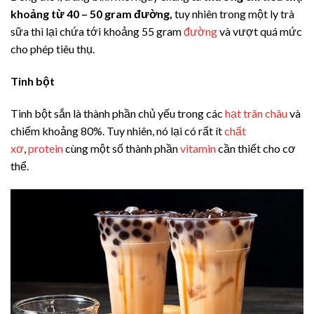
khoảng từ 40 – 50 gram đường,
tuy nhiên trong một ly trà
sữa thì lại chứa tới khoảng 55 gram
đường
và vượt quá mức
cho phép tiêu thụ.
Tinh bột
Tinh bột sắn là thành phần chủ yếu trong các
hạt trân châu
và
chiếm khoảng 80%. Tuy nhiên, nó lại có rất ít
chất
xơ
,
protein
cùng một số thành phần
vitamin
cần thiết cho cơ
thể.