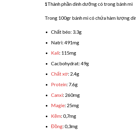
1
Thành phần dinh dưỡng có trong bánh mì
Trong 100gr bánh mì có chứa hàm lượng di
Chất béo: 3.3g
Natri: 491mg
Kali
: 115mg
Cacbohydrat: 49g
Chất xơ
: 2.4g
Protein
: 7.6g
Canxi
: 260mg
Magie
: 25mg
Kẽm
: 0,7mg
Đồng
: 0,3mg