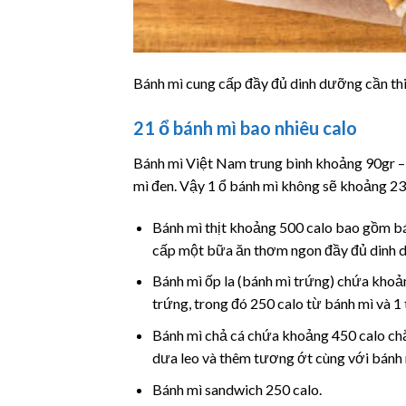
Bánh mì cung cấp đầy đủ dinh dưỡng cần thi
2
1 ổ bánh mì bao nhiêu calo
Bánh mì Việt Nam trung bình khoảng 90gr – 
mì đen. Vậy 1 ổ bánh mì không sẽ khoảng 23
Bánh mì thịt khoảng 500 calo bao gồm bán
cấp một bữa ăn thơm ngon đầy đủ dinh 
Bánh mì ốp la (bánh mì trứng) chứa khoả
trứng, trong đó 250 calo từ bánh mì và 1
Bánh mì chả cá chứa khoảng 450 calo chắ
dưa leo và thêm tương ớt cùng với bánh 
Bánh mì sandwich 250 calo.