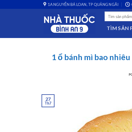
Skip
1A NGUYỄN BÁ LOAN, TP QUẢNG NGÃI
to
Search
content
for:
TÌM SẢN
1 ổ bánh mì bao nhiêu
P
27
Th7