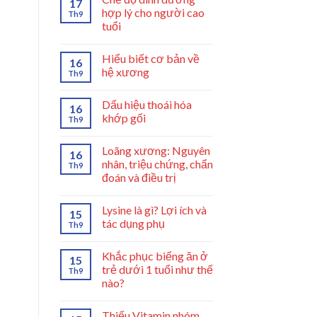
17
hợp lý cho người cao
Th9
tuổi
Hiểu biết cơ bản về
16
hệ xương
Th9
Dấu hiệu thoái hóa
16
khớp gối
Th9
Loãng xương: Nguyên
16
nhân, triệu chứng, chẩn
Th9
đoán và điều trị
Lysine là gì? Lợi ích và
15
tác dụng phụ
Th9
Khắc phục biếng ăn ở
15
trẻ dưới 1 tuổi như thế
Th9
nào?
Thiếu Vitamin nhóm