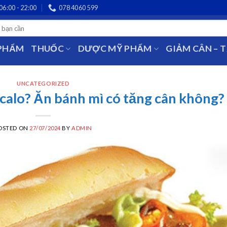
06:00 - 22:00
078 4060 599
 PHẨM
THUỐC
DƯỢC MỸ PHẨM
GIẢM CÂN – 
UNCATEGORIZED
 calo? Ăn bánh mì có tăng cân không?
OSTED ON
27/07/2024
BY
ADMIN