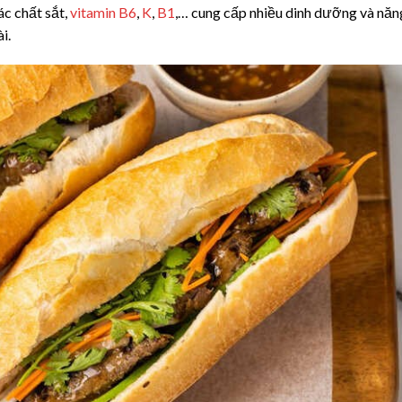
ác chất sắt,
vitamin B6
,
K
,
B1
,… cung cấp nhiều dinh dưỡng và năn
i.