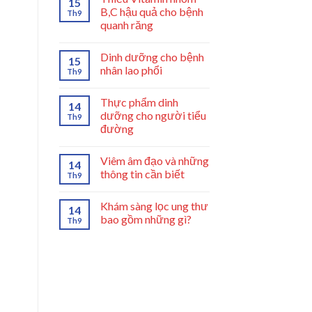
15
B,C hậu quả cho bệnh
Th9
quanh răng
Dinh dưỡng cho bệnh
15
nhân lao phổi
Th9
Thực phẩm dinh
14
dưỡng cho người tiểu
Th9
đường
Viêm âm đạo và những
14
thông tin cần biết
Th9
Khám sàng lọc ung thư
14
bao gồm những gì?
Th9