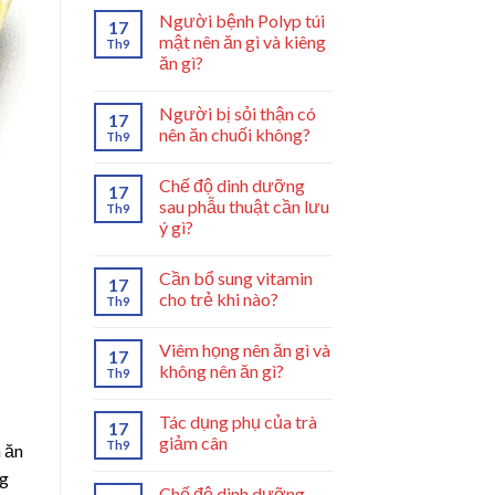
Người bệnh Polyp túi
17
mật nên ăn gì và kiêng
Th9
ăn gì?
Người bị sỏi thận có
17
nên ăn chuối không?
Th9
Chế độ dinh dưỡng
17
sau phẫu thuật cần lưu
Th9
ý gì?
Cần bổ sung vitamin
17
cho trẻ khi nào?
Th9
Viêm họng nên ăn gì và
17
không nên ăn gì?
Th9
Tác dụng phụ của trà
17
giảm cân
Th9
 ăn
ng
Chế độ dinh dưỡng