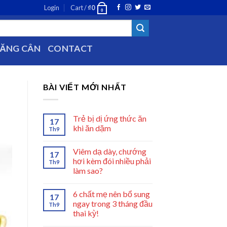
Login
Cart /
₫
0
0
TĂNG CÂN
CONTACT
BÀI VIẾT MỚI NHẤT
Trẻ bị dị ứng thức ăn
17
khi ăn dặm
Th9
Viêm dạ dày, chướng
17
hơi kèm đói nhiều phải
Th9
làm sao?
6 chất mẹ nên bổ sung
17
ngay trong 3 tháng đầu
Th9
thai kỳ!