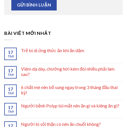
BÀI VIẾT MỚI NHẤT
Trẻ bị dị ứng thức ăn khi ăn dặm
17
Th9
Viêm dạ dày, chướng hơi kèm đói nhiều phải làm
17
sao?
Th9
6 chất mẹ nên bổ sung ngay trong 3 tháng đầu thai
17
kỳ!
Th9
Người bệnh Polyp túi mật nên ăn gì và kiêng ăn gì?
17
Th9
Người bị sỏi thận có nên ăn chuối không?
17