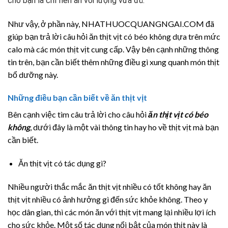
cho bạn là chỉ nên ăn với lượng vừa đủ.
Như vậy, ở phần này, NHATHUOCQUANGNGAI.COM đã
giúp bạn trả lời câu hỏi ăn thịt vịt có béo không dựa trên mức
calo mà các món thịt vịt cung cấp. Vậy bên cạnh những thông
tin trên, bạn cần biết thêm những điều gì xung quanh món thịt
bổ dưỡng này.
Những điều bạn cần biết về ăn thịt vịt
Bên cạnh việc tìm câu trả lời cho câu hỏi
ăn thịt vịt có béo
không
, dưới đây là một vài thông tin hay ho về thịt vịt mà bạn
cần biết.
Ăn thịt vịt có tác dụng gì?
Nhiều người thắc mắc ăn thịt vịt nhiều có tốt không hay ăn
thịt vịt nhiều có ảnh hưởng gì đến sức khỏe không. Theo y
học dân gian, thì các món ăn với thịt vịt mang lại nhiều lợi ích
cho sức khỏe. Một số tác dụng nổi bật của món thịt này là