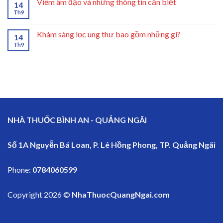
Viêm âm đạo và những thông tin cần biết
14
Th9
Khám sàng lọc ung thư bao gồm những gì?
14
Th9
NHÀ THUỐC BÌNH AN - QUẢNG NGÃI
Số 1A Nguyễn Bá Loan, P. Lê Hồng Phong, TP. Quảng Ngãi
Phone:
0784060599
Copyright 2026 ©
NhaThuocQuangNgai.com