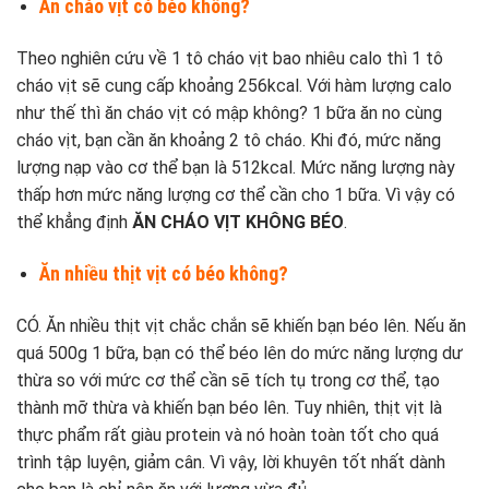
Ăn cháo vịt có béo không?
Theo nghiên cứu về 1 tô cháo vịt bao nhiêu calo thì 1 tô
cháo vịt sẽ cung cấp khoảng 256kcal. Với hàm lượng calo
như thế thì ăn cháo vịt có mập không? 1 bữa ăn no cùng
cháo vịt, bạn cần ăn khoảng 2 tô cháo. Khi đó, mức năng
lượng nạp vào cơ thể bạn là 512kcal. Mức năng lượng này
thấp hơn mức năng lượng cơ thể cần cho 1 bữa. Vì vậy có
thể khẳng định
ĂN CHÁO VỊT KHÔNG BÉO
.
Ăn nhiều thịt vịt có béo không?
CÓ. Ăn nhiều thịt vịt chắc chắn sẽ khiến bạn béo lên. Nếu ăn
quá 500g 1 bữa, bạn có thể béo lên do mức năng lượng dư
thừa so với mức cơ thể cần sẽ tích tụ trong cơ thể, tạo
thành mỡ thừa và khiến bạn béo lên. Tuy nhiên, thịt vịt là
thực phẩm rất giàu protein và nó hoàn toàn tốt cho quá
trình tập luyện, giảm cân. Vì vậy, lời khuyên tốt nhất dành