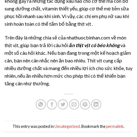
không gây ra những tác dụng xấu nào cho cơ thể mà còn bổ
sung dưỡng chất, vitamin thiết yếu, giúp cơ thể mẹ bỉm sữa
phục hồi nhanh sau khi sinh. Vì vậy, các chị em phụ nữ sau khi
sinh hoàn toàn có thể tẩm bổ bằng thịt vịt .
Trên đây là những chia sẻ của nhathuocbinhan.com về món
thịt vịt, giúp bạn trả lời câu hỏi
ăn thịt vịt có béo không
và
một số câu hỏi khác. Nếu bạn đang trong một kế hoạch giảm
cân, bạn nên cân nhắc nên ăn bao nhiêu. Thịt vịt cung cấp
nhiều dưỡng chất và mang đến nhiều lợi ích cho sức khỏe, tuy
nhiên, nếu ăn nhiều hơn mức cho phép thì có thể khiến bạn
tăng cân như thường.
This entry was posted in
Uncategorized
. Bookmark the
permalink
.