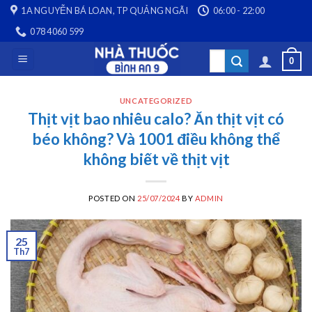
Skip
1A NGUYỄN BÁ LOAN, TP QUẢNG NGÃI
06:00 - 22:00
to
078 4060 599
content
Search
0
for:
UNCATEGORIZED
Thịt vịt bao nhiêu calo? Ăn thịt vịt có
béo không? Và 1001 điều không thể
không biết về thịt vịt
POSTED ON
25/07/2024
BY
ADMIN
25
Th7