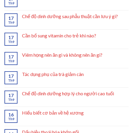
Th9
Chế độ dinh dưỡng sau phẫu thuật cần lưu ý gì?
17
Th9
Cần bổ sung vitamin cho trẻ khi nào?
17
Th9
Viêm họng nên ăn gì và không nên ăn gì?
17
Th9
Tác dụng phụ của trà giảm cân
17
Th9
Chế độ dinh dưỡng hợp lý cho người cao tuổi
17
Th9
Hiểu biết cơ bản về hệ xương
16
Th9
Dấu hiệu thoái hóa khớp gối