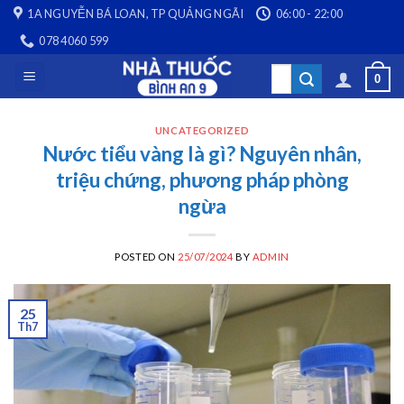
Skip
1A NGUYỄN BÁ LOAN, TP QUẢNG NGÃI
06:00 - 22:00
to
078 4060 599
content
Search
0
for:
UNCATEGORIZED
Nước tiểu vàng là gì? Nguyên nhân,
triệu chứng, phương pháp phòng
ngừa
POSTED ON
25/07/2024
BY
ADMIN
25
Th7