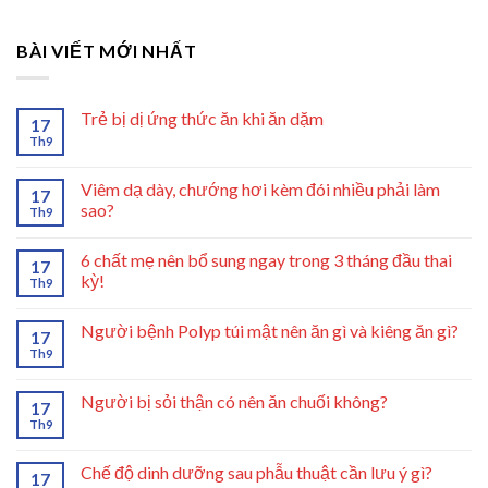
BÀI VIẾT MỚI NHẤT
Trẻ bị dị ứng thức ăn khi ăn dặm
17
Th9
Viêm dạ dày, chướng hơi kèm đói nhiều phải làm
17
sao?
Th9
6 chất mẹ nên bổ sung ngay trong 3 tháng đầu thai
17
kỳ!
Th9
Người bệnh Polyp túi mật nên ăn gì và kiêng ăn gì?
17
Th9
Người bị sỏi thận có nên ăn chuối không?
17
Th9
Chế độ dinh dưỡng sau phẫu thuật cần lưu ý gì?
17