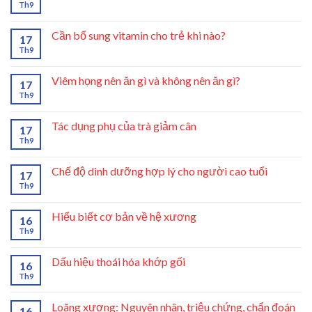
Th9
Cần bổ sung vitamin cho trẻ khi nào?
17
Th9
Viêm họng nên ăn gì và không nên ăn gì?
17
Th9
Tác dụng phụ của trà giảm cân
17
Th9
Chế độ dinh dưỡng hợp lý cho người cao tuổi
17
Th9
Hiểu biết cơ bản về hệ xương
16
Th9
Dấu hiệu thoái hóa khớp gối
16
Th9
Loãng xương: Nguyên nhân, triệu chứng, chẩn đoán
16