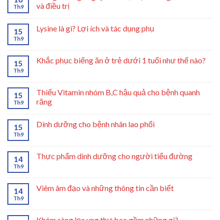
và điều trị
Th9
Lysine là gì? Lợi ích và tác dụng phụ
15
Th9
Khắc phục biếng ăn ở trẻ dưới 1 tuổi như thế nào?
15
Th9
Thiếu Vitamin nhóm B,C hậu quả cho bệnh quanh
15
răng
Th9
Dinh dưỡng cho bệnh nhân lao phổi
15
Th9
Thực phẩm dinh dưỡng cho người tiểu đường
14
Th9
Viêm âm đạo và những thông tin cần biết
14
Th9
Khám sàng lọc ung thư bao gồm những gì?