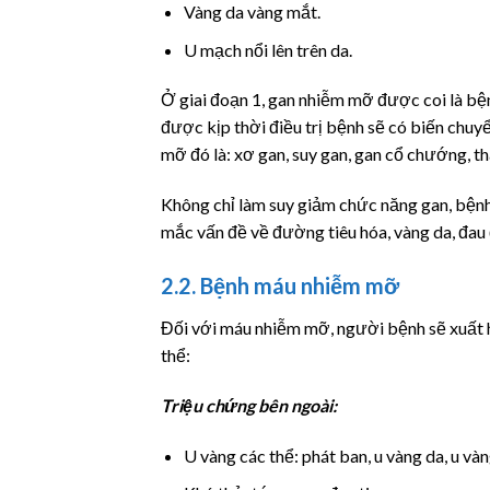
Vàng da vàng mắt.
U mạch nổi lên trên da.
Ở giai đoạn 1, gan nhiễm mỡ được coi là bệnh
được kịp thời điều trị bệnh sẽ có biến chu
mỡ đó là: xơ gan, suy gan, gan cổ chướng, th
Không chỉ làm suy giảm chức năng gan, bện
mắc vấn đề về đường tiêu hóa, vàng da, đau 
2.2. Bệnh máu nhiễm mỡ
Đối với máu nhiễm mỡ, người bệnh sẽ xuất hi
thể:
Triệu chứng bên ngoài:
U vàng các thể: phát ban, u vàng da, u v