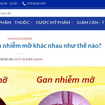
06:00 - 22:00
078 4060 599
 PHẨM
THUỐC
DƯỢC MỸ PHẨM
GIẢM CÂN – 
UNCATEGORIZED
 nhiễm mỡ khác nhau như thế nào?
OSTED ON
24/07/2024
BY
ADMIN