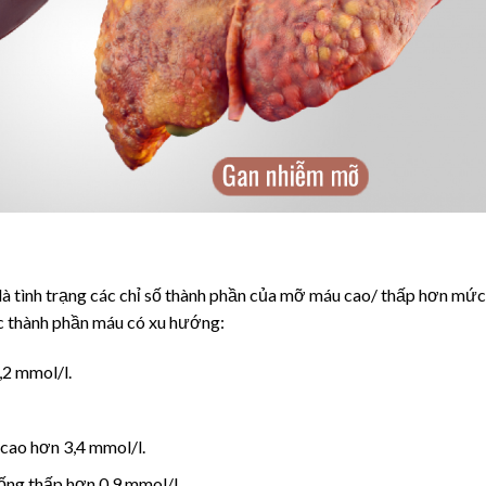
u là tình trạng các chỉ số thành phần của mỡ máu cao/ thấp hơn mức
ác thành phần máu có xu hướng:
,2 mmol/l.
 cao hơn 3,4 mmol/l.
ống thấp hơn 0,9 mmol/l.