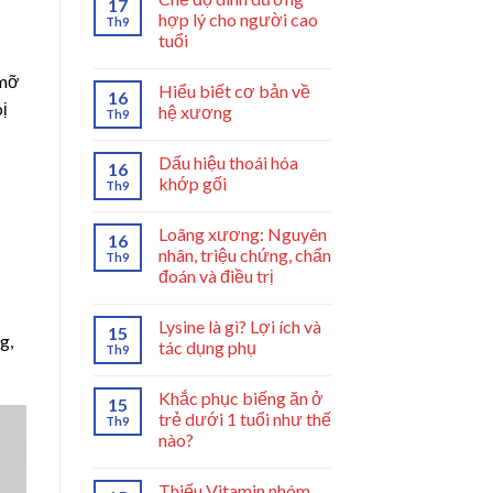
17
hợp lý cho người cao
Th9
tuổi
 mỡ
Hiểu biết cơ bản về
16
ị
hệ xương
Th9
Dấu hiệu thoái hóa
16
khớp gối
Th9
Loãng xương: Nguyên
16
nhân, triệu chứng, chẩn
Th9
đoán và điều trị
Lysine là gì? Lợi ích và
15
g,
tác dụng phụ
Th9
Khắc phục biếng ăn ở
15
trẻ dưới 1 tuổi như thế
Th9
nào?
Thiếu Vitamin nhóm