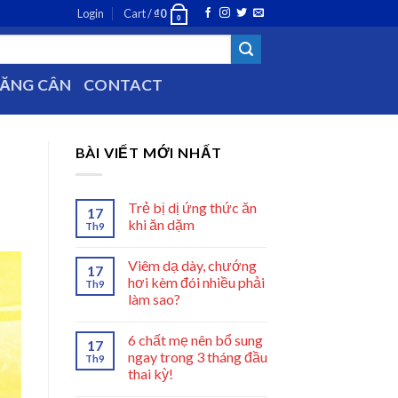
Login
Cart /
₫
0
0
TĂNG CÂN
CONTACT
BÀI VIẾT MỚI NHẤT
Trẻ bị dị ứng thức ăn
17
khi ăn dặm
Th9
Viêm dạ dày, chướng
17
hơi kèm đói nhiều phải
Th9
làm sao?
6 chất mẹ nên bổ sung
17
ngay trong 3 tháng đầu
Th9
thai kỳ!