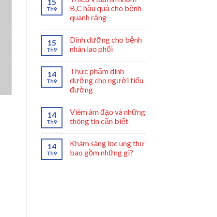
15
B,C hậu quả cho bệnh
Th9
quanh răng
Dinh dưỡng cho bệnh
15
nhân lao phổi
Th9
Thực phẩm dinh
14
dưỡng cho người tiểu
Th9
đường
Viêm âm đạo và những
14
thông tin cần biết
Th9
Khám sàng lọc ung thư
14
bao gồm những gì?
Th9