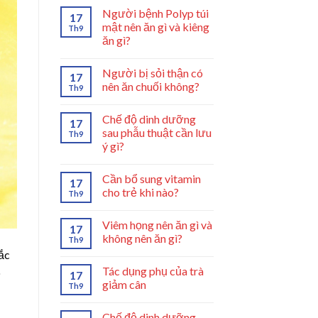
Người bệnh Polyp túi
17
mật nên ăn gì và kiêng
Th9
ăn gì?
Người bị sỏi thận có
17
nên ăn chuối không?
Th9
Chế độ dinh dưỡng
17
sau phẫu thuật cần lưu
Th9
ý gì?
Cần bổ sung vitamin
17
cho trẻ khi nào?
Th9
Viêm họng nên ăn gì và
17
không nên ăn gì?
Th9
ắc
Tác dụng phụ của trà
ó
17
giảm cân
Th9
Chế độ dinh dưỡng