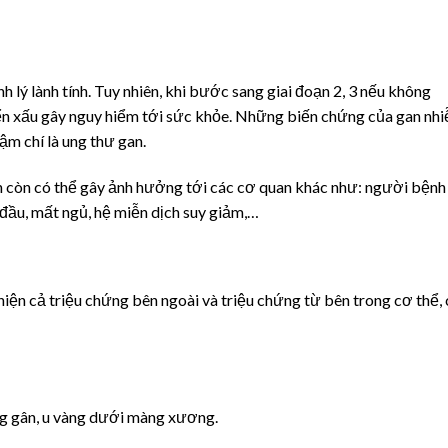
 lý lành tính. Tuy nhiên, khi bước sang giai đoạn 2, 3 nếu không
yển xấu gây nguy hiểm tới sức khỏe. Những biến chứng của gan nh
ậm chí là ung thư gan.
h còn có thể gây ảnh hưởng tới các cơ quan khác như: người bệnh
đầu, mất ngủ, hệ miễn dịch suy giảm,…
ện cả triệu chứng bên ngoài và triệu chứng từ bên trong cơ thể, 
àng gân, u vàng dưới màng xương.