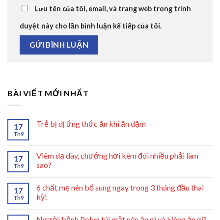
Lưu tên của tôi, email, và trang web trong trình
duyệt này cho lần bình luận kế tiếp của tôi.
BÀI VIẾT MỚI NHẤT
Trẻ bị dị ứng thức ăn khi ăn dặm
17
Th9
Viêm dạ dày, chướng hơi kèm đói nhiều phải làm
17
sao?
Th9
6 chất mẹ nên bổ sung ngay trong 3 tháng đầu thai
17
kỳ!
Th9
Người bệnh Polyp túi mật nên ăn gì và kiêng ăn gì?