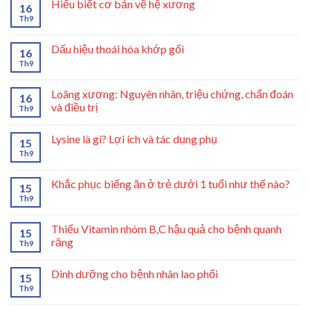
Hiểu biết cơ bản về hệ xương
16
Th9
Dấu hiệu thoái hóa khớp gối
16
Th9
Loãng xương: Nguyên nhân, triệu chứng, chẩn đoán
16
và điều trị
Th9
Lysine là gì? Lợi ích và tác dụng phụ
15
Th9
Khắc phục biếng ăn ở trẻ dưới 1 tuổi như thế nào?
15
Th9
Thiếu Vitamin nhóm B,C hậu quả cho bệnh quanh
15
răng
Th9
Dinh dưỡng cho bệnh nhân lao phổi
15
Th9