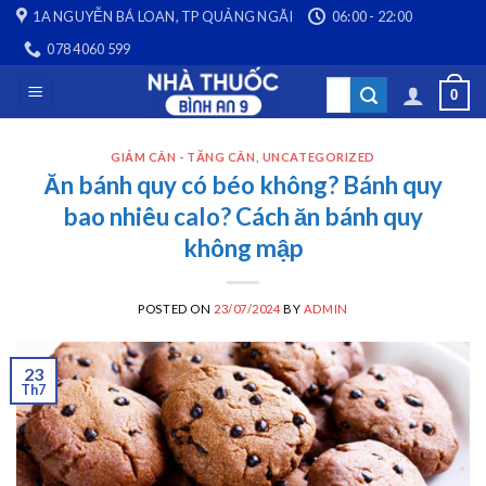
Skip
1A NGUYỄN BÁ LOAN, TP QUẢNG NGÃI
06:00 - 22:00
to
078 4060 599
content
Search
0
for:
GIẢM CÂN - TĂNG CÂN
,
UNCATEGORIZED
Ăn bánh quy có béo không? Bánh quy
bao nhiêu calo? Cách ăn bánh quy
không mập
POSTED ON
23/07/2024
BY
ADMIN
23
Th7