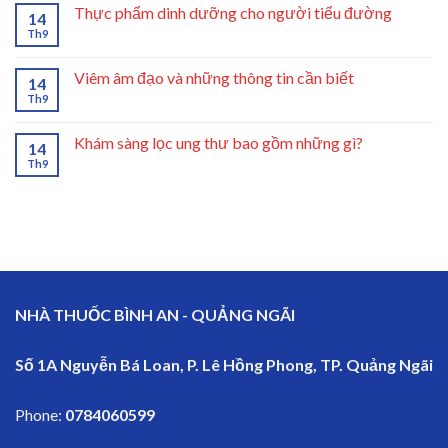
Thực phẩm dinh dưỡng cho người tiểu đường
14
Th9
Viêm âm đạo và những thông tin cần biết
14
Th9
Khám sàng lọc ung thư bao gồm những gì?
14
Th9
NHÀ THUỐC BÌNH AN - QUẢNG NGÃI
Số 1A Nguyễn Bá Loan, P. Lê Hồng Phong, TP. Quảng Ngãi
Phone:
0784060599