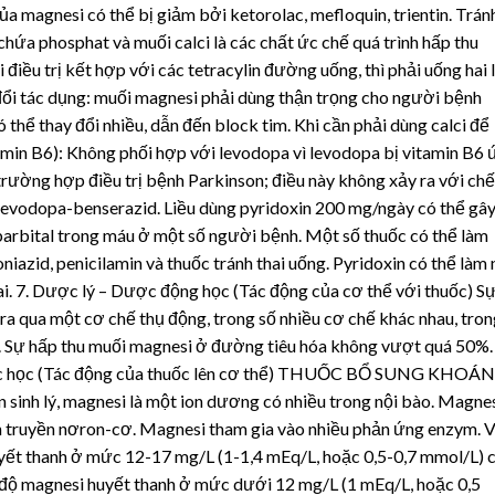
của magnesi có thể bị giảm bởi ketorolac, mefloquin, trientin. Trán
ứa phosphat và muối calci là các chất ức chế quá trình hấp thu
điều trị kết hợp với các tetracylin đường uống, thì phải uống hai 
 đổi tác dụng: muối magnesi phải dùng thận trọng cho người bệnh
ó thể thay đổi nhiều, dẫn đến block tim. Khi cần phải dùng calci để
tamin B6): Không phối hợp với levodopa vì levodopa bị vitamin B6 
rường hợp điều trị bệnh Parkinson; điều này không xảy ra với chế
evodopa-benserazid. Liều dùng pyridoxin 200 mg/ngày có thể gâ
arbital trong máu ở một số người bệnh. Một số thuốc có thể làm
oniazid, penicilamin và thuốc tránh thai uống. Pyridoxin có thể làm
i. 7. Dược lý – Dược động học (Tác động của cơ thể với thuốc) S
a qua một cơ chế thụ động, trong số nhiều cơ chế khác nhau, tron
nh. Sự hấp thu muối magnesi ở đường tiêu hóa không vượt quá 50%.
c lực học (Tác động của thuốc lên cơ thể) THUỐC BỔ SUNG KHOÁ
 lý, magnesi là một ion dương có nhiều trong nội bào. Magne
ẫn truyền nơron-cơ. Magnesi tham gia vào nhiều phản ứng enzym. 
ết thanh ở mức 12-17 mg/L (1-1,4 mEq/L, hoặc 0,5-0,7 mmol/L) 
 độ magnesi huyết thanh ở mức dưới 12 mg/L (1 mEq/L, hoặc 0,5