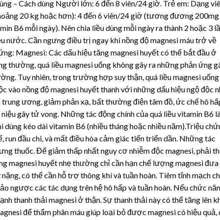
 dùng – Cách dùng Người lớn: 6 đến 8 viên/24 giờ. Trẻ em: Dạng vi
 khoảng 20 kg hoặc hơn): 4 đến 6 viên/24 giờ (tương đương 200mg
 B6 mỗi ngày). Nên chia liều dùng mỗi ngày ra thành 2 hoặc 3 lầ
iều nước. Cần ngưng điều trị ngay khi nồng độ magnesi máu trở về
hứng: Magnesi: Các dấu hiệu tăng magnesi huyết có thể bắt đầu ở
ông thường, quá liều magnesi uống không gây ra những phản ứng g
ờng. Tuy nhiên, trong trường hợp suy thận, quá liều magnesi uống
uộc vào nồng độ magnesi huyết thanh với những dấu hiệu ngộ độc n
nh trung ương, giảm phản xạ, bất thường điện tâm đồ, ức chế hô hấ
 niệu gây tử vong. Những tác động chính của quá liều vitamin B6 l
khi dùng kéo dài vitamin B6 (nhiều tháng hoặc nhiều năm).Triệu ch
, run đầu chi, và mất điều hòa cảm giác tiến triển dần. Những tác
Ngưng thuốc. Để giảm thấp nhất nguy cơ nhiễm độc magnesi, phải t
tăng magnesi huyết nhẹ thường chỉ cần hạn chế lượng magnesi đưa
nặng, có thể cần hỗ trợ thông khí và tuần hoàn. Tiêm tĩnh mạch 
đảo ngược các tác dụng trên hệ hô hấp và tuần hoàn. Nếu chức nă
nh thanh thải magnesi ở thận. Sự thanh thải này có thể tăng lên k
agnesi để thẩm phân máu giúp loại bỏ được magnesi có hiệu quả, 