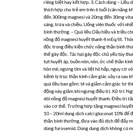
riêng biệt hay kết hợp. 3. Cách dùng – Liều
thích hợp cho trẻ em trên 6 tuổi (cân nặng
đến 300mg magnesi và 20mg đến 30mg vitamin
sáng, trưa và chiều. Uống viên thuốc với nh
bình thường. – Quá liều Dấu hiệu và triệu c
nồng độ magnesi huyết thanh 4 mEq/lít. Th
độc trong điều kiện chức năng thận bình thư
thể gây độc. Tác hại gây độc chủ yếu tùy th
tụt huyết áp, buồn nôn, nôn, ức chế thần ki
hôn mê, ngưng tim và liệt hô hấp, nguy cơ vô
bệnh lý trục thần kinh cảm giác xảy ra sau 
quá liều bao gồm: tê và giảm cảm giác tư thế
động này giảm khi ngưng điều trị. Xử trí: 
dõi nồng độ magnesi huyết thanh. Điều trị 
vào cơ thể. Trường hợp tăng magnesi huyết 
10 – 20ml dung dịch calci gluconat 10% để 
thận bình thường, đưa vào đủ dịch để đẩy mạ
dùng furosemid. Dùng dung dịch không có m