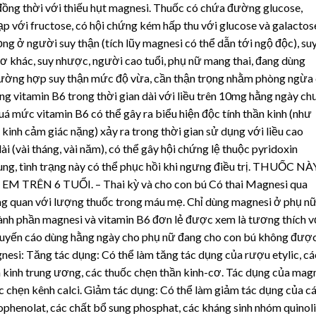
a đồng thời với thiếu hụt magnesi. Thuốc có chứa đường glucose,
 với fructose, có hội chứng kém hấp thu với glucose và galactos
ng ở người suy thận (tích lũy magnesi có thể dẫn tới ngộ độc), su
ơ khác, suy nhược, người cao tuổi, phụ nữ mang thai, đang dùng
trường hợp suy thận mức độ vừa, cần thận trọng nhằm phòng ngừa
g vitamin B6 trong thời gian dài với liều trên 10mg hằng ngày ch
á mức vitamin B6 có thể gây ra biểu hiện độc tính thần kinh (như
 kinh cảm giác nặng) xảy ra trong thời gian sử dụng với liều cao
i (vài tháng, vài năm), có thể gây hội chứng lệ thuộc pyridoxin
hung, tình trạng này có thể phục hồi khi ngưng điều trị. THUỐC NÀ
ÊN 6 TUỔI. – Thai kỳ và cho con bú Có thai Magnesi qua
ng quan với lượng thuốc trong máu mẹ. Chỉ dùng magnesi ở phụ n
hành phần magnesi và vitamin B6 đơn lẻ được xem là tương thích v
khuyến cáo dùng hằng ngày cho phụ nữ đang cho con bú không đượ
esi: Tăng tác dụng: Có thể làm tăng tác dụng của rượu etylic, cá
n kinh trung ương, các thuốc chẹn thần kinh-cơ. Tác dụng của mag
ốc chẹn kênh calci. Giảm tác dụng: Có thể làm giảm tác dụng của c
henolat, các chất bổ sung phosphat, các kháng sinh nhóm quinoli