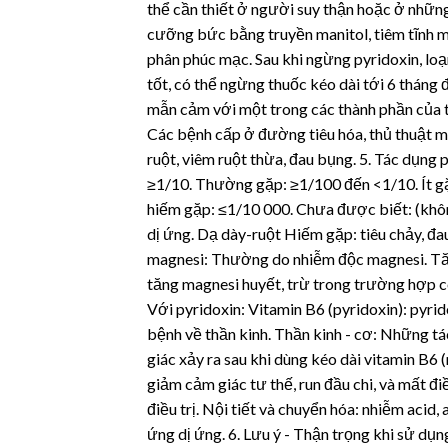
thể cần thiết ở người suy thận hoặc ở nhữn
cưỡng bức bằng truyền manitol, tiêm tĩnh m
phân phúc mạc. Sau khi ngừng pyridoxin, loạn
tốt, có thể ngừng thuốc kéo dài tới 6 tháng 
mẫn cảm với một trong các thành phần của th
Các bệnh cấp ở đường tiêu hóa, thủ thuật mở
ruột, viêm ruột thừa, đau bụng. 5. Tác dụng
≥1/10. Thường gặp: ≥1/100 đến <1/10. Ít 
hiếm gặp: ≤1/10 000. Chưa được biết: (khôn
dị ứng. Dạ dày-ruột Hiếm gặp: tiêu chảy, đ
magnesi: Thường do nhiễm độc magnesi. Tă
tăng magnesi huyết, trừ trong trường hợp có
Với pyridoxin: Vitamin B6 (pyridoxin): pyr
bệnh về thần kinh. Thần kinh - cơ: Những tác
giác xảy ra sau khi dùng kéo dài vitamin B6 
giảm cảm giác tư thế, run đầu chi, và mất đ
điều trị. Nội tiết và chuyển hóa: nhiễm acid,
ứng dị ứng. 6. Lưu ý - Thận trọng khi sử dụng