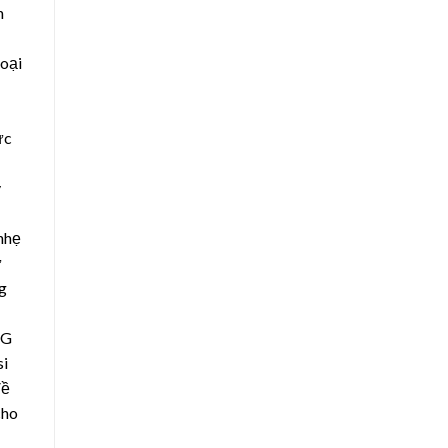
h
loại
ức
y
 nhẹ
ự
g
NG
si
Về
cho