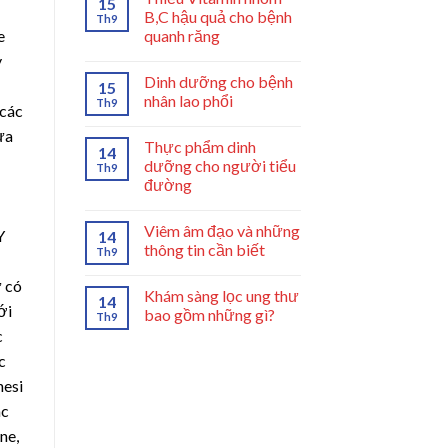
15
B,C hậu quả cho bệnh
Th9
quanh răng
e
y
Dinh dưỡng cho bệnh
15
nhân lao phổi
Th9
 các
ưa
Thực phẩm dinh
14
dưỡng cho người tiểu
Th9
đường
Viêm âm đạo và những
Y
14
thông tin cần biết
Th9
ữ có
Khám sàng lọc ung thư
14
ới
bao gồm những gì?
Th9
c
c
nesi
ác
ne,