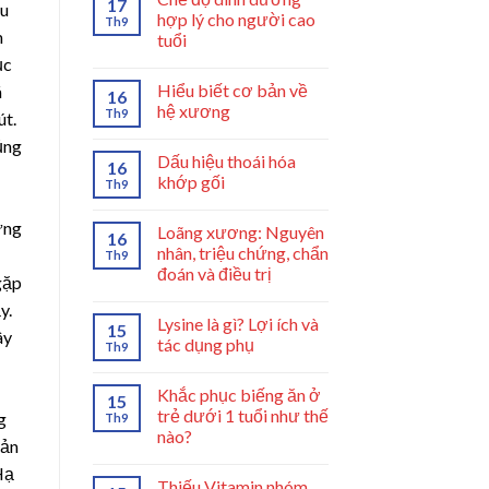
17
ểu
hợp lý cho người cao
Th9
m
tuổi
ục
Hiểu biết cơ bản về
á
16
hệ xương
Th9
út.
ủng
Dấu hiệu thoái hóa
16
:
khớp gối
Th9
ứng
Loãng xương: Nguyên
16
nhân, triệu chứng, chẩn
Th9
đoán và điều trị
gặp
y.
Lysine là gì? Lợi ích và
15
ây
tác dụng phụ
Th9
Khắc phục biếng ăn ở
15
trẻ dưới 1 tuổi như thế
g
Th9
nào?
hản
Hạ
Thiếu Vitamin nhóm