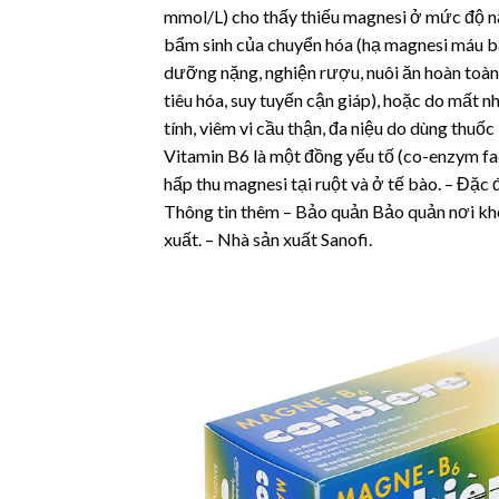
mmol/L) cho thấy thiếu magnesi ở mức độ nặ
bẩm sinh của chuyển hóa (hạ magnesi máu bẩ
dưỡng nặng, nghiện rượu, nuôi ăn hoàn toàn
tiêu hóa, suy tuyến cận giáp), hoặc do mất n
tính, viêm vi cầu thận, đa niệu do dùng thuốc
Vitamin B6 là một đồng yếu tố (co-enzym fac
hấp thu magnesi tại ruột và ở tế bào. – Đặc
Thông tin thêm – Bảo quản Bảo quản nơi khô
xuất. – Nhà sản xuất Sanofi.