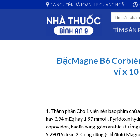
Skip
1A NGUYỄN BÁ LOAN, TP QUẢNG NGÃI
to
Search
content
for:
TÌM SẢN
ĐặcMagne B6 Corbière
vỉ x 1
P
1. Thành phần Cho 1 viên nén bao phim ch
hay 3,94 mEq hay 1,97 mmol). Pyridoxin hydr
copovidon, kaolin nặng, gôm arabic, đường (
S 29019 dear. 2. Công dụng (Chỉ định) Magn