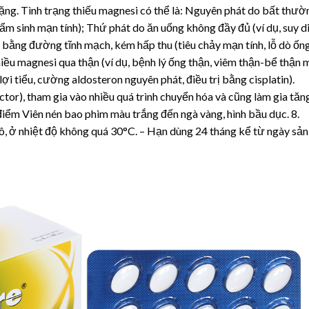
ng. Tình trạng thiếu magnesi có thể là: Nguyên phát do bất thườ
m sinh mạn tính); Thứ phát do ăn uống không đầy đủ (ví dụ, suy d
 bằng đường tĩnh mạch, kém hấp thu (tiêu chảy mạn tính, lỗ dò ốn
hiều magnesi qua thận (ví dụ, bệnh lý ống thận, viêm thận-bể thận
 lợi tiểu, cường aldosteron nguyên phát, điều trị bằng cisplatin).
tor), tham gia vào nhiều quá trình chuyển hóa và cũng làm gia tăn
 điểm Viên nén bao phim màu trắng đến ngà vàng, hình bầu dục. 8.
, ở nhiệt độ không quá 30°C. – Hạn dùng 24 tháng kể từ ngày sản