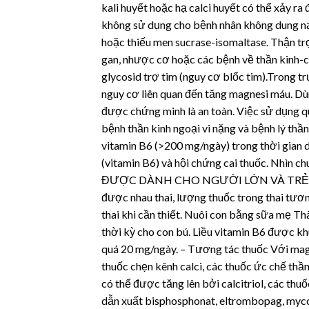
kali huyết hoặc hạ calci huyết có thể xảy r
không sử dụng cho bệnh nhân không dung nạp
hoặc thiếu men sucrase-isomaltase. Thận trọ
gan, nhược cơ hoặc các bệnh về thần kinh-c
glycosid trợ tim (nguy cơ blốc tim).Trong 
nguy cơ liên quan đến tăng magnesi máu. Dùn
được chứng minh là an toàn. Việc sử dụng qu
bệnh thần kinh ngoại vi nặng và bệnh lý thần
vitamin B6 (>200 mg/ngày) trong thời gian dà
(vitamin B6) và hội chứng cai thuốc. Nhìn c
ĐƯỢC DÀNH CHO NGƯỜI LỚN VÀ TRẺ EM TR
được nhau thai, lượng thuốc trong thai tươ
thai khi cần thiết. Nuôi con bằng sữa mẹ T
thời kỳ cho con bú. Liều vitamin B6 được 
quá 20 mg/ngày. – Tương tác thuốc Với magn
thuốc chẹn kênh calci, các thuốc ức chế thầ
có thể được tăng lên bởi calcitriol, các thu
dẫn xuất bisphosphonat, eltrombopag, mycop