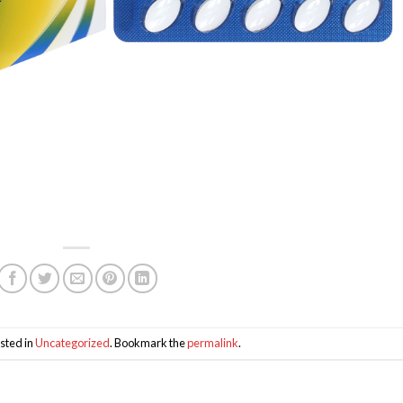
sted in
Uncategorized
. Bookmark the
permalink
.