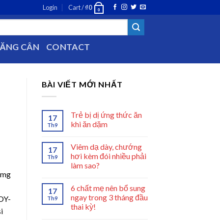
Login
Cart /
₫
0
0
TĂNG CÂN
CONTACT
BÀI VIẾT MỚI NHẤT
Trẻ bị dị ứng thức ăn
17
khi ăn dặm
Th9
Viêm dạ dày, chướng
17
hơi kèm đói nhiều phải
Th9
làm sao?
8mg
6 chất mẹ nên bổ sung
17
ngay trong 3 tháng đầu
 OY-
Th9
thai kỳ!
i