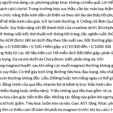
g người mà dùng các phương pháp khác không có hiệu quả. Lợi ti
ạch calci clorid. Trong trường hợp suy thận, cần lọc máu hay thẩ
 chức năng thần kinh dần cải thiện và theo dõi lâu dài thấy hồi ph
để hệ thần kinh cảm giác trở lại bình thường. 4. Chống chỉ định Qu
uốc. Suy thận nặng với độ thanh thải của creatinin dưới 30 ml/ph
 thông ruột kết, thủ thuật mở thông hồi tràng, tắc nghẽn ruột, th
 phụ ADR được liệt kê dưới đây theo tần suất sau: Rất thường gặp
gặp: ≥1/1000 đến <1/100. Hiếm gặp: ≥1/10 000 đến <1/1000. Rất
g thấy từ các dữ liệu hiện có). Hệ miễn dịch Rất hiếm gặp: phản 
au bụng. Da và mô dưới da Chưa được biết: phản ứng da. Với
ng magnesi huyết: sau khi uống các muối magnesi thường không 
 suy thận. Có thể gây kích ứng đường tiêu hóa, đau bụng, tiêu chả
idoxin thường không độc. Liều 200mg hoặc hơn hằng ngày có thể g
 động chính của quá liều vitamin B6 là bệnh lý trục thần kinh cảm
(nhiều tháng hoặc nhiều năm). Triệu chứng quá liều bao gồm: tê và
iều hòa cảm giác tiến triển dần. Những tác động này giảm khi ngưn
 acid folic giảm. Tiêu hóa: buồn nôn và nôn. Gan: AST tăng. Khác: p
 Khi có thiếu calci đi kèm thì phải bù magnesi trước khi bù calci. 