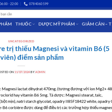
06:00 - 22:00
078 4060 599
 PHẨM
THUỐC
DƯỢC MỸ PHẨM
GIẢM CÂN – 
UNCATEGORIZED
 trị thiếu Magnesi và vitamin B6 (5
0 viên) điểm sản phẩm
OSTED ON
11/07/2024
BY
ADMIN
ứa: Magnesi lactat dihydrat 470mg. (tương đương với ion Mg2+ 4
oclorid hay vitamin B6 5mg. Tá dược: Magnesi stearat, talc,
bột mịn), natri starch glycolat, opadry II85F18422 white, opadry
e-B6 corbière được dùng để điều trị các trường hợp thiếu magnes