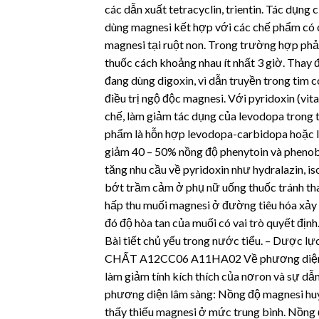
các dẫn xuất tetracyclin, trientin. Tác dụng 
dùng magnesi kết hợp với các chế phẩm có ch
magnesi tại ruột non. Trong trường hợp phải 
thuốc cách khoảng nhau ít nhất 3 giờ. Thay
đang dùng digoxin, vì dẫn truyền trong tim c
điều trị ngộ độc magnesi. Với pyridoxin (vi
chế, làm giảm tác dụng của levodopa trong t
phẩm là hỗn hợp levodopa-carbidopa hoặc l
giảm 40 – 50% nồng độ phenytoin và phenob
tăng nhu cầu về pyridoxin như hydralazin, is
bớt trầm cảm ở phụ nữ uống thuốc tránh tha
hấp thu muối magnesi ở đường tiêu hóa xảy r
đó độ hòa tan của muối có vai trò quyết đị
Bài tiết chủ yếu trong nước tiểu. – Dượ
CHẤT A12CC06 A11HA02 Về phương diện sinh
làm giảm tính kích thích của nơron và sự d
phương diện lâm sàng: Nồng độ magnesi huy
thấy thiếu magnesi ở mức trung bình. Nồng