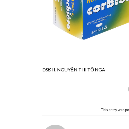
DSĐH. NGUYỄN THỊ TỐ NGA
This entry was po