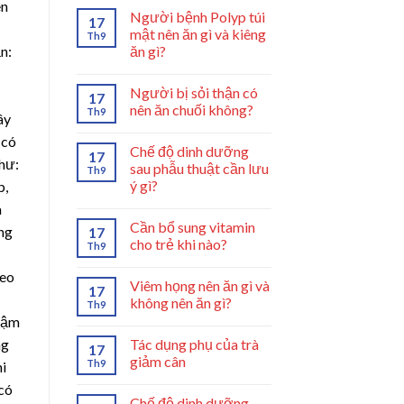
ên
Người bệnh Polyp túi
17
mật nên ăn gì và kiêng
Th9
ăn gì?
n:
Người bị sỏi thận có
17
nên ăn chuối không?
Th9
ây
 có
Chế độ dinh dưỡng
17
hư:
sau phẫu thuật cần lưu
Th9
ý gì?
p,
à
Cần bổ sung vitamin
ứng
17
cho trẻ khi nào?
Th9
heo
Viêm họng nên ăn gì và
17
không nên ăn gì?
Th9
chậm
Tác dụng phụ của trà
ng
17
giảm cân
Th9
hi
có
Chế độ dinh dưỡng