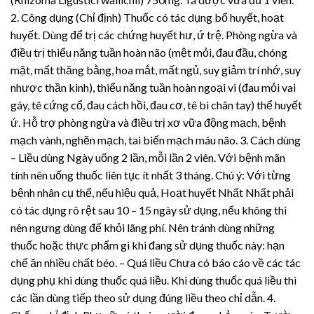
2. Công dụng (Chỉ định) Thuốc có tác dụng bổ huyết, hoạt
huyết. Dùng để trị các chứng huyết hư, ứ trệ. Phòng ngừa và
điều trị thiểu năng tuần hoàn não (mệt mỏi, đau đầu, chóng
mặt, mất thăng bằng, hoa mắt, mất ngủ, suy giảm trí nhớ, suy
nhược thần kinh), thiểu năng tuần hoàn ngoại vi (đau mỏi vai
gáy, tê cứng cổ, đau cách hồi, đau cơ, tê bì chân tay) thể huyết
ứ. Hỗ trợ phòng ngừa và điều trị xơ vữa động mạch, bệnh
mạch vành, nghẽn mạch, tai biến mạch máu não. 3. Cách dùng
– Liều dùng Ngày uống 2 lần, mỗi lần 2 viên. Với bệnh mãn
tính nên uống thuốc liên tục ít nhất 3 tháng. Chú ý: Với từng
bệnh nhân cụ thể, nếu hiệu quả, Hoạt huyết Nhất Nhất phải
có tác dụng rõ rệt sau 10 – 15 ngày sử dụng, nếu không thì
nên ngưng dùng để khỏi lãng phí. Nên tránh dùng những
thuốc hoặc thực phẩm gì khi đang sử dụng thuốc này: hạn
chế ăn nhiều chất béo. – Quá liều Chưa có báo cáo về các tác
dụng phụ khi dùng thuốc quá liều. Khi dùng thuốc quá liều thì
các lần dùng tiếp theo sử dụng đúng liều theo chỉ dẫn. 4.