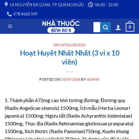
Skip
1A NGUYỄN BÁ LOAN, TP QUẢNG NGÃI
06:00 - 22:00
to
078 4060 599
content
Search
0
for:
UNCATEGORIZED
Hoạt Huyết Nhất Nhất (3 vỉ x 10
viên)
POSTED ON
10/07/2024
BY
ADMIN
1. Thành phần 672mg cao khô tương đương: Đương quy
(Radix Angelicae sinensis) 1500mg, Ích mẫu (Herba Leonuri
japonica) 1500mg; Ngưu tất (Radix Achyranthis bidentatae)
1500mg, Thục địa (Radix Rehmanniae glutinosae praeparata)
1500mg, Xích thược (Radix Paeoniae)750mg, Xuyên khung
(Rhizoma Ligustici wallichii) 750mg. Tá dược vừa đủ 1 viên.