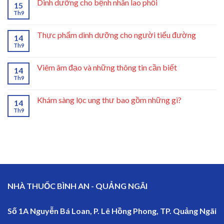
Dinh dưỡng cho bệnh nhân lao phổi
15
Th9
Thực phẩm dinh dưỡng cho người tiểu đường
14
Th9
Viêm âm đạo và những thông tin cần biết
14
Th9
Khám sàng lọc ung thư bao gồm những gì?
14
Th9
NHÀ THUỐC BÌNH AN - QUẢNG NGÃI
Số 1A Nguyễn Bá Loan, P. Lê Hồng Phong, TP. Quảng Ngãi