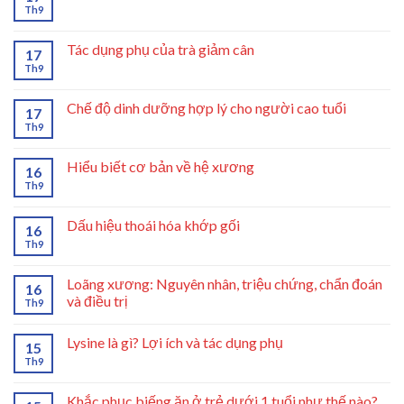
Th9
Tác dụng phụ của trà giảm cân
17
Th9
Chế độ dinh dưỡng hợp lý cho người cao tuổi
17
Th9
Hiểu biết cơ bản về hệ xương
16
Th9
Dấu hiệu thoái hóa khớp gối
16
Th9
Loãng xương: Nguyên nhân, triệu chứng, chẩn đoán
16
và điều trị
Th9
Lysine là gì? Lợi ích và tác dụng phụ
15
Th9
Khắc phục biếng ăn ở trẻ dưới 1 tuổi như thế nào?