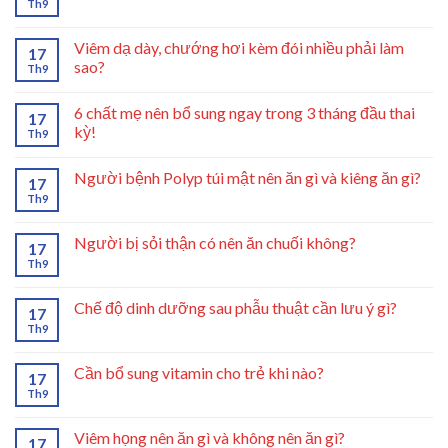
Th9
Viêm dạ dày, chướng hơi kèm đói nhiều phải làm
17
sao?
Th9
6 chất mẹ nên bổ sung ngay trong 3 tháng đầu thai
17
kỳ!
Th9
Người bệnh Polyp túi mật nên ăn gì và kiêng ăn gì?
17
Th9
Người bị sỏi thận có nên ăn chuối không?
17
Th9
Chế độ dinh dưỡng sau phẫu thuật cần lưu ý gì?
17
Th9
Cần bổ sung vitamin cho trẻ khi nào?
17
Th9
Viêm họng nên ăn gì và không nên ăn gì?
17