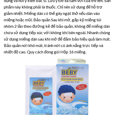
dụng và hỏi ý kiến bác sĩ. Lưu ý Để xa tầm với của trẻ em. Sản
phẩm này không phải là thuốc. Chỉ nên sử dụng để hỗ trợ
giảm nhiệt. Miếng dán có thể gây ngạt thở nếu dán vào
miệng hoặc mũi. Bảo quản Sau khi mở, gấp kỹ miệng túi
nhôm 2 lần theo đường kẻ để bảo quản, không để miếng dán
chưa sử dụng tiếp xúc với không khí bên ngoài. Nhanh chóng
sử dụng miếng dán sau khi mở để đảm bảo hiệu quả làm mát.
Bảo quản nơi khô mát, tránh nơi có ánh nắng trực tiếp và
nhiệt độ cao. Quy cách đóng gói Hộp 16 miếng.