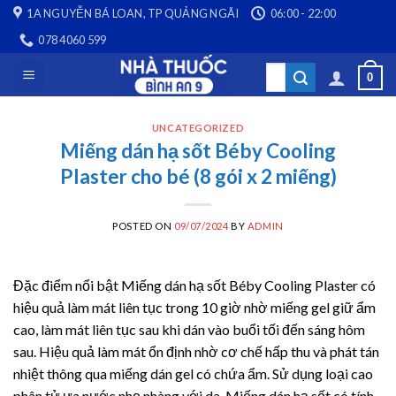
Skip
1A NGUYỄN BÁ LOAN, TP QUẢNG NGÃI
06:00 - 22:00
to
078 4060 599
content
Search
0
for:
UNCATEGORIZED
Miếng dán hạ sốt Béby Cooling
Plaster cho bé (8 gói x 2 miếng)
POSTED ON
09/07/2024
BY
ADMIN
Đặc điểm nổi bật Miếng dán hạ sốt Béby Cooling Plaster có
hiệu quả làm mát liên tục trong 10 giờ nhờ miếng gel giữ ẩm
cao, làm mát liên tục sau khi dán vào buổi tối đến sáng hôm
sau. Hiệu quả làm mát ổn định nhờ cơ chế hấp thu và phát tán
nhiệt thông qua miếng dán gel có chứa ẩm. Sử dụng loại cao
phân tử ưa nước nhẹ nhàng với da. Miếng dán hạ sốt có tính