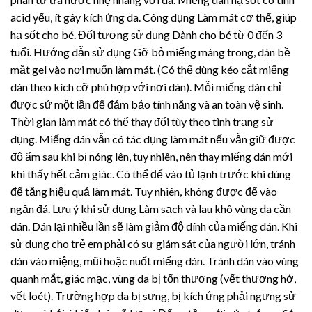
acid yếu, ít gây kích ứng da. Công dụng Làm mát cơ thể, giúp
hạ sốt cho bé. Đối tượng sử dụng Dành cho bé từ 0 đến 3
tuổi. Hướng dẫn sử dụng Gỡ bỏ miếng màng trong, dán bề
mặt gel vào nơi muốn làm mát. (Có thể dùng kéo cắt miếng
dán theo kích cỡ phù hợp với nơi dán). Mỗi miếng dán chỉ
được sử một lần để đảm bảo tính năng và an toàn vệ sinh.
Thời gian làm mát có thể thay đổi tùy theo tình trạng sử
dụng. Miếng dán vẫn có tác dụng làm mát nếu vẫn giữ được
độ ẩm sau khi bị nóng lên, tuy nhiên, nên thay miếng dán mới
khi thấy hết cảm giác. Có thể để vào tủ lạnh trước khi dùng
để tăng hiệu quả làm mát. Tuy nhiên, không được để vào
ngăn đá. Lưu ý khi sử dụng Làm sạch và lau khô vùng da cần
dán. Dán lại nhiều lần sẽ làm giảm độ dính của miếng dán. Khi
sử dụng cho trẻ em phải có sự giám sát của người lớn, tránh
dán vào miệng, mũi hoặc nuốt miếng dán. Tránh dán vào vùng
quanh mắt, giác mạc, vùng da bị tổn thương (vết thương hở,
vết loét). Trường hợp da bị sưng, bị kích ứng phải ngưng sử