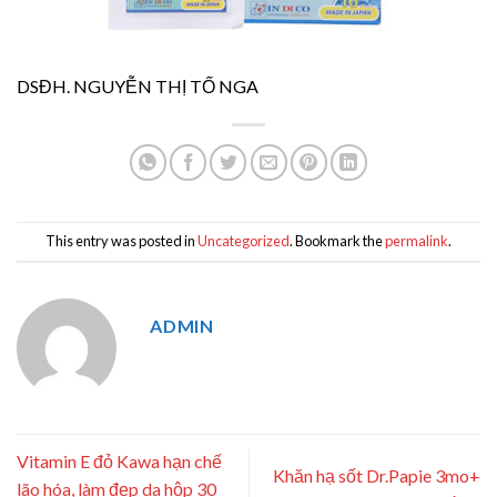
DSĐH. NGUYỄN THỊ TỐ NGA
This entry was posted in
Uncategorized
. Bookmark the
permalink
.
ADMIN
Vitamin E đỏ Kawa hạn chế
Khăn hạ sốt Dr.Papie 3mo+
lão hóa, làm đẹp da hộp 30