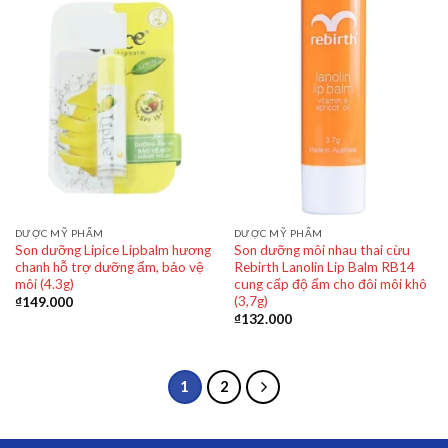
DƯỢC MỸ PHẨM
DƯỢC MỸ PHẨM
Son dưỡng Lipice Lipbalm hương
Son dưỡng môi nhau thai cừu
chanh hỗ trợ dưỡng ẩm, bảo vệ
Rebirth Lanolin Lip Balm RB14
môi (4.3g)
cung cấp độ ẩm cho đôi môi khô
(3,7g)
₫
149.000
₫
132.000
1
2