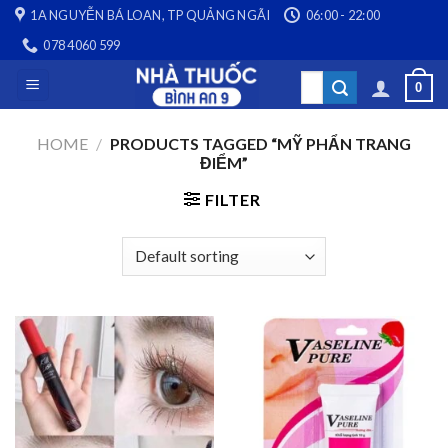
Skip
1A NGUYỄN BÁ LOAN, TP QUẢNG NGÃI
06:00 - 22:00
to
078 4060 599
content
Search
0
for:
HOME
/
PRODUCTS TAGGED “MỸ PHẨN TRANG
ĐIỂM”
FILTER