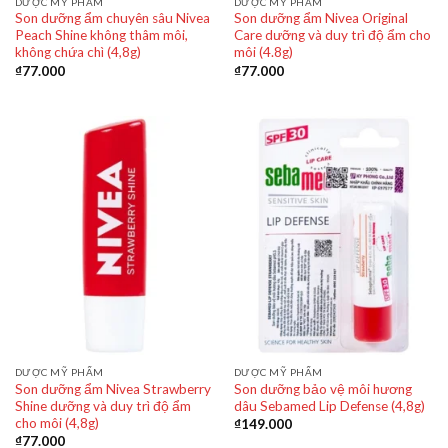
DƯỢC MỸ PHẨM
DƯỢC MỸ PHẨM
Son dưỡng ẩm chuyên sâu Nivea
Son dưỡng ẩm Nivea Original
Peach Shine không thâm môi,
Care dưỡng và duy trì độ ẩm cho
không chứa chì (4,8g)
môi (4.8g)
₫
77.000
₫
77.000
DƯỢC MỸ PHẨM
DƯỢC MỸ PHẨM
Son dưỡng ẩm Nivea Strawberry
Son dưỡng bảo vệ môi hương
Shine dưỡng và duy trì độ ẩm
dâu Sebamed Lip Defense (4,8g)
cho môi (4,8g)
₫
149.000
₫
77.000