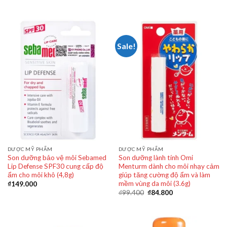
Sale!
DƯỢC MỸ PHẨM
DƯỢC MỸ PHẨM
Son dưỡng bảo vệ môi Sebamed
Son dưỡng lành tính Omi
Lip Defense SPF30 cung cấp độ
Menturm dành cho môi nhạy cảm
ẩm cho môi khô (4,8g)
giúp tăng cường độ ẩm và làm
mềm vùng da môi (3.6g)
₫
149.000
₫
99.400
₫
84.800