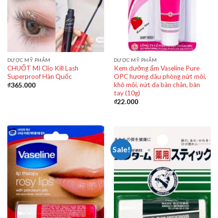
DƯỢC MỸ PHẨM
DƯỢC MỸ PHẨM
CHUỐT MI Clio Kill Lash
Kem dưỡng ẩm Vaseline Pure
Superproof Hàn Quốc
OPC hương dâu phòng nứt môi,
khô môi, nứt da bàn chân, bàn
₫
365.000
tay (10g)
₫
22.000
Sale!