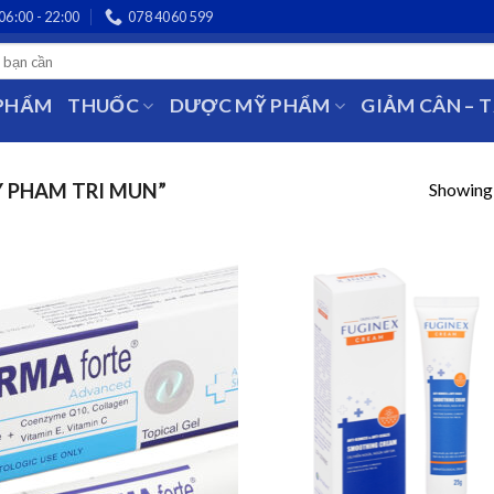
06:00 - 22:00
078 4060 599
 PHẨM
THUỐC
DƯỢC MỸ PHẨM
GIẢM CÂN – 
Showing a
 PHAM TRI MUN”