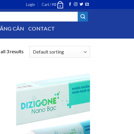
Login
Cart /
₫
0
0
TĂNG CÂN
CONTACT
ll 3 results