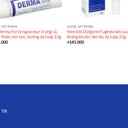
 MỸ PHẨM
DƯỢC MỸ PHẨM
Derma Forte ngừa mụn trứng cá,
Kem bôi Dizigone Fuginex làm sạc
 thâm, mờ sẹo, dưỡng da tuýp 15g
kháng khuẩn, làm dịu da tuýp 25g
.000
₫
145.000
 TP.