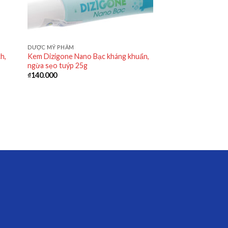
DƯỢC MỸ PHẨM
h,
Kem Dizigone Nano Bạc kháng khuẩn,
ngừa sẹo tuýp 25g
₫
140.000