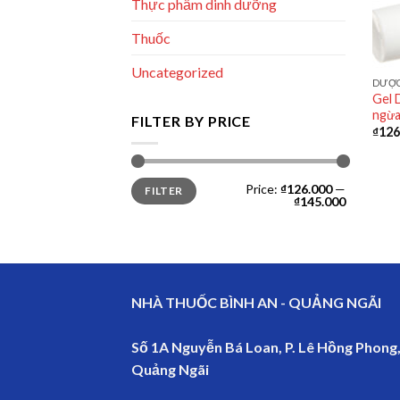
Thực phẩm dinh dưỡng
Thuốc
Uncategorized
DƯỢC
Gel 
ngừa
FILTER BY PRICE
₫
126
Min
Max
Price:
₫126.000
—
FILTER
price
price
₫145.000
NHÀ THUỐC BÌNH AN - QUẢNG NGÃI
Số 1A Nguyễn Bá Loan, P. Lê Hồng Phong,
Quảng Ngãi