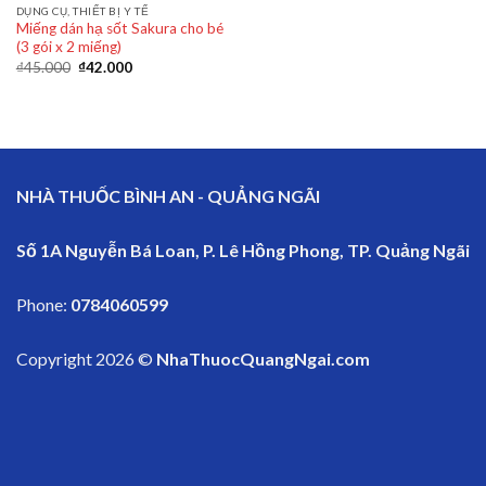
DỤNG CỤ, THIẾT BỊ Y TẾ
Miếng dán hạ sốt Sakura cho bé
(3 gói x 2 miếng)
₫
45.000
₫
42.000
NHÀ THUỐC BÌNH AN - QUẢNG NGÃI
Số 1A Nguyễn Bá Loan, P. Lê Hồng Phong, TP. Quảng Ngãi
Phone:
0784060599
Copyright 2026 ©
NhaThuocQuangNgai.com