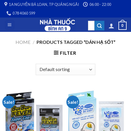
Skip
1A NGUYỄN BÁ LOAN, TP QUẢNG NGÃI
06:00 - 22:00
to
078 4060 599
content
Search
0
for:
HOME
/
PRODUCTS TAGGED “DÁN HẠ SỐT”
FILTER
Sale!
Sale!